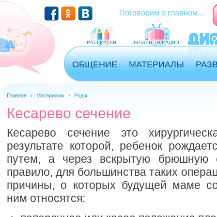
Перейти к основному содержанию
Поговорим о главном...
ОБЩЕНИЕ
МАТЕРИАЛЫ
РАЗ
Главная
›
Материалы
›
Роды
Кесарево сечение
Кесарево сечение это хирургическ
результате которой, ребенок рождает
путем, а через вскрытую брюшную с
правило, для большинства таких операц
причины, о которых будущей маме с
ним относятся: