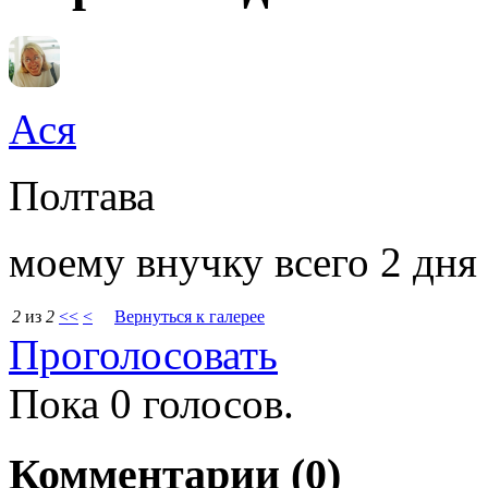
Ася
Полтава
моему внучку всего 2 дня 
2
из
2
<<
<
Вернуться к галерее
p1010034.jpg
Проголосовать
Пока 0 голосов.
Комментарии
(0)