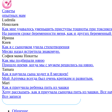
Советы
опытных мам
Ludmila
Николаев
Как мне удавалось уменьшить приступы тошноты при токсикоз
На раннем сроке беременности меня, как и других беременный
Ириша
Киев
Как я с сыночком учила стихотворения
Месяц назад встретила знакомую.
София мама Никиты
Как мы подбирали няню
Пришло время, когда мы с мужем решились на няню.
Tamara
Как я научила сына ходит в 8 месяцев!
Мой Артемка всегда был очень крепким и развитым.
Mari
Как я приучила ребенка пить из чашки
Хочу рассказать, как я приучала сыночка пить из чашки. Все нача
Все записи
Общение