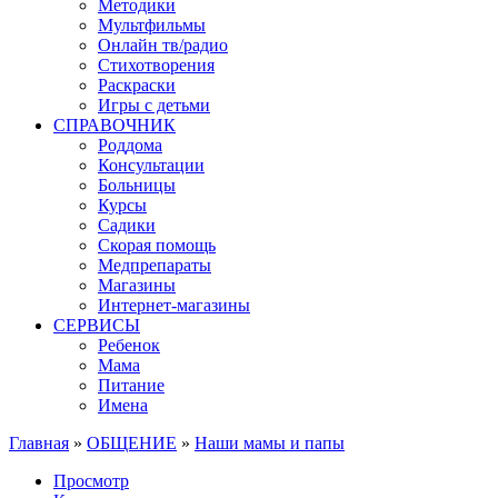
Методики
Мультфильмы
Онлайн тв/радио
Стихотворения
Раскраски
Игры c детьми
СПРАВОЧНИК
Роддома
Консультации
Больницы
Курсы
Садики
Скорая помощь
Медпрепараты
Магазины
Интернет-магазины
СЕРВИСЫ
Ребенок
Мама
Питание
Имена
Главная
»
ОБЩЕНИЕ
»
Наши мамы и папы
Вы здесь
Просмотр
(активная вкладка)