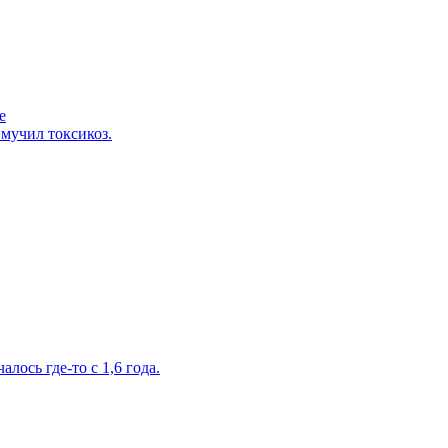
е
 мучил токсикоз.
лось где-то с 1,6 года.