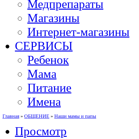
Медпрепараты
Магазины
Интернет-магазины
СЕРВИСЫ
Ребенок
Мама
Питание
Имена
Главная
»
ОБЩЕНИЕ
»
Наши мамы и папы
Вы здесь
(активная вкладка)
Просмотр
Главные вкладки