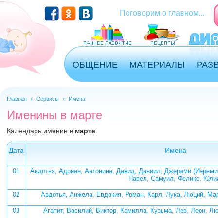
Перейти к основному содержанию
Поговорим о главном...
ОБЩЕНИЕ
МАТЕРИАЛЫ
РАЗ
Главная
›
Сервисы
›
Имена
Именины в марте
Календарь именин в
марте
.
Дата
Имена
01
Авдотья, Адриан, Антонина, Давид, Даниил, Джереми (Иеремия
Павел, Самуил, Феликс, Юли
02
Авдотья, Анжела, Евдокия, Роман, Карл, Лука, Люций, Ма
03
Агапит, Василий, Виктор, Камилла, Кузьма, Лев, Леон, Л