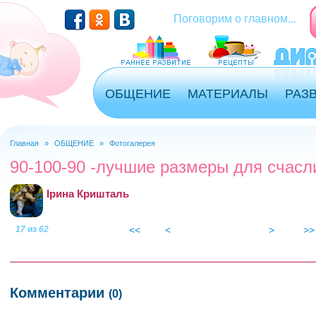
Перейти к основному содержанию
Поговорим о главном...
ОБЩЕНИЕ
МАТЕРИАЛЫ
РАЗ
Главная
»
ОБЩЕНИЕ
»
Фотогалерея
Вы здесь
90-100-90 -лучшие размеры для счас
Ірина Кришталь
17
из
62
<<
<
>
>>
beo4pgg3i-4.jpg
Комментарии
(0)