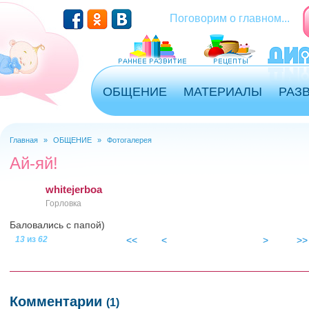
Перейти к основному содержанию
Поговорим о главном...
ОБЩЕНИЕ
МАТЕРИАЛЫ
РАЗ
Главная
»
ОБЩЕНИЕ
»
Фотогалерея
Вы здесь
Ай-яй!
whitejerboa
Горловка
Баловались с папой)
13
из
62
<<
<
>
>>
img_6394.jpg
Комментарии
(1)