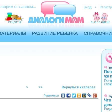
оворим о главном...
Вход
Регист
МАТЕРИАЛЫ
РАЗВИТИЕ РЕБЕНКА
СПРАВОЧНИ
er
Поч
уж 
Исте
слож
>
>>
Вернуться к галерее
Поделиться
s
Что
дел
Роди