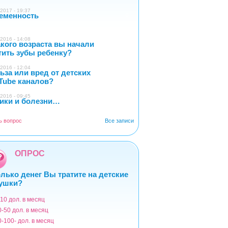
2017 - 19:37
еменность
0
2016 - 14:08
акого возраста вы начали
4
тить зубы ребенку?
2016 - 12:04
ьза или вред от детских
2
Tube каналов?
2016 - 09:45
ики и болезни…
1
ь вопрос
Все записи
ОПРОС
лько денег Вы тратите на детские
ушки?
-10 дол. в месяц
ианты
0-50 дол. в месяц
0-100- дол. в месяц