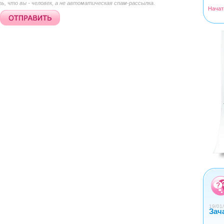
, что вы - человек, а не автоматическая спам-рассылка.
Начат
<
>
0
1
2
3
4
19/01/
Зач