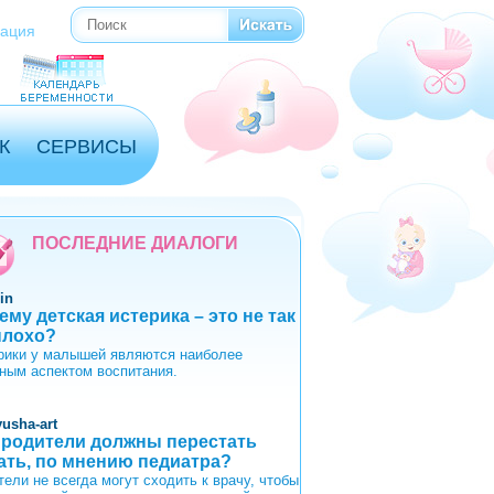
Поиск
Форма поиска
рация
К
СЕРВИСЫ
ПОСЛЕДНИЕ ДИАЛОГИ
in
ему детская истерика – это не так
плохо?
рики у малышей являются наиболее
ным аспектом воспитания.
yusha-art
 родители должны перестать
ать, по мнению педиатра?
тели не всегда могут сходить к врачу, чтобы