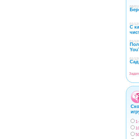
06/01/
Бер
01/12/
С к
чис
01/12/
Пол
You
01/12/
Сад
Задат
Ско
игр
1
Вар
1
5