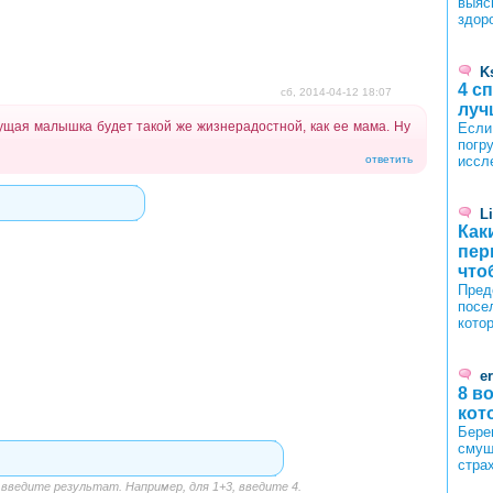
выяс
здор
K
4 с
сб, 2014-04-12 18:07
луч
ущая малышка будет такой же жизнерадостной, как ее мама. Ну
Если
погру
ответить
иссл
L
Как
пер
что
Пред
посе
кото
er
8 в
кот
Бере
смущ
стра
ведите результат. Например, для 1+3, введите 4.