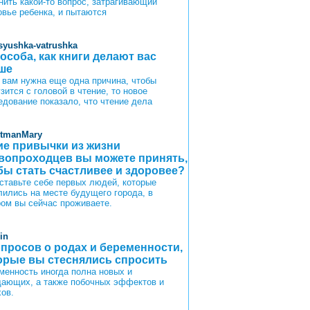
нить какой-то вопрос, затрагивающий
овье ребенка, и пытаются
syushka-vatrushka
пособа, как книги делают вас
ше
 вам нужна еще одна причина, чтобы
зится с головой в чтение, то новое
едование показало, что чтение дела
itmanMary
ие привычки из жизни
вопроходцев вы можете принять,
бы стать счастливее и здоровее?
ставьте себе первых людей, которые
лились на месте будущего города, в
ром вы сейчас проживаете.
in
опросов о родах и беременности,
орые вы стеснялись спросить
менность иногда полна новых и
ающих, а также побочных эффектов и
хов.