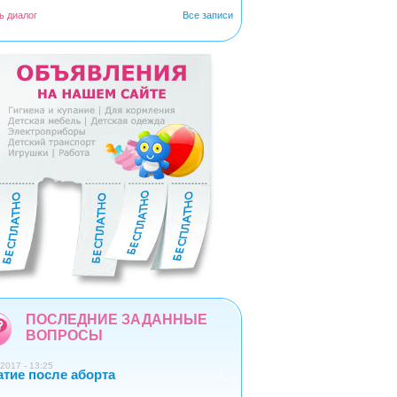
ь диалог
Все записи
5
6
7
8
9
ПОСЛЕДНИЕ ЗАДАННЫЕ
ВОПРОСЫ
2017 - 13:25
атие после аборта
1