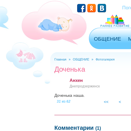
Перейти к основному содержанию
Пог
ОБЩЕНИЕ
Главная
»
ОБЩЕНИЕ
»
Фотогалерея
Вы здесь
Доченька
Анхен
Днепродзержинск
Доченька наша.
31
из
62
<<
<
dscf1240.jpg
Комментарии
(1)