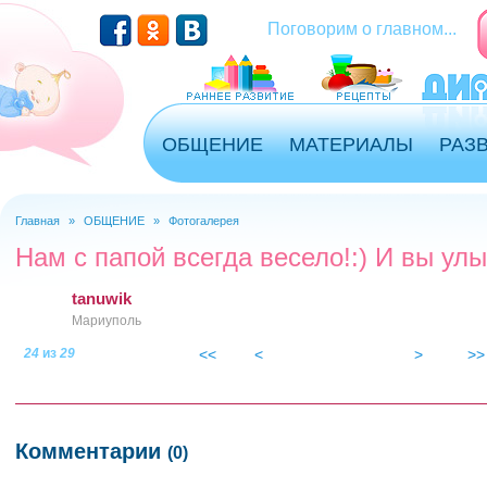
Перейти к основному содержанию
Поговорим о главном...
ОБЩЕНИЕ
МАТЕРИАЛЫ
РАЗ
Главная
»
ОБЩЕНИЕ
»
Фотогалерея
Вы здесь
Нам с папой всегда весело!:) И вы улы
tanuwik
Мариуполь
24
из
29
<<
<
>
>>
dsc02858jjjn.jpg
Комментарии
(0)