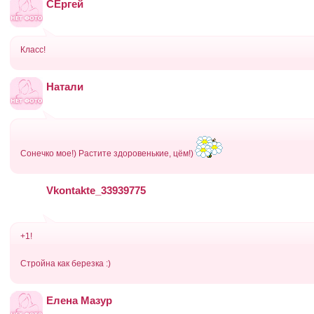
СЕргей
Класс!
Натали
Сонечко мое!) Растите здоровенькие, цём!)
Vkontakte_33939775
+1!
Стройна как березка :)
Елена Мазур