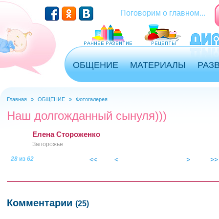
Перейти к основному содержанию
Поговорим о главном...
ОБЩЕНИЕ
МАТЕРИАЛЫ
РАЗ
Главная
»
ОБЩЕНИЕ
»
Фотогалерея
Вы здесь
Наш долгожданный сынуля)))
Елена Стороженко
Запорожье
28
из
62
<<
<
>
>>
izobrazhenie_027.jpg
Комментарии
(25)