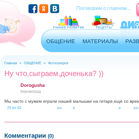
Перейти к основному содержанию
Поговорим о главном...
ОБЩЕНИЕ
МАТЕРИАЛЫ
РАЗ
Главная
»
ОБЩЕНИЕ
»
Фотогалерея
Вы здесь
Ну что,сыграем,доченька? ))
Dorogusha
Кировоград
Мы часто с мужем играли нашей малышке на гитаре,ещё со вре
35
из
62
<<
<
>
>>
getimage_2.jpg
Комментарии
(0)