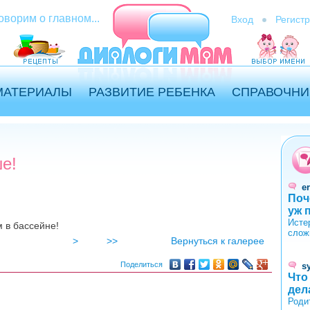
оворим о главном...
Вход
Регист
МАТЕРИАЛЫ
РАЗВИТИЕ РЕБЕНКА
СПРАВОЧНИ
ше!
er
Поч
уж 
Исте
 в бассейне!
слож
>
>>
Вернуться к галерее
pg
Поделиться
s
Что
дел
Роди