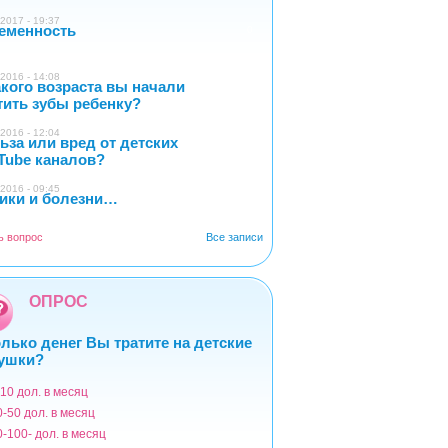
2017 - 19:37
еменность
0
2016 - 14:08
акого возраста вы начали
4
тить зубы ребенку?
2016 - 12:04
ьза или вред от детских
2
Tube каналов?
2016 - 09:45
ики и болезни…
1
ь вопрос
Все записи
ОПРОС
лько денег Вы тратите на детские
ушки?
-10 дол. в месяц
ианты
0-50 дол. в месяц
0-100- дол. в месяц