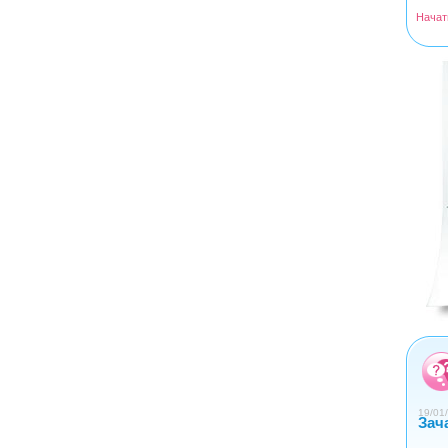
Начат
<
>
0
1
2
3
4
19/01/
Зач