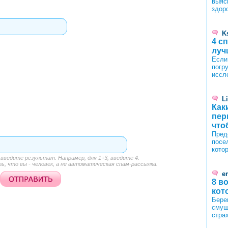
выяс
здор
K
4 с
луч
Если
погру
иссл
L
Как
пер
что
Пред
посе
кото
ведите результат. Например, для 1+3, введите 4.
, что вы - человек, а не автоматическая спам-рассылка.
er
8 в
кот
Бере
смущ
стра