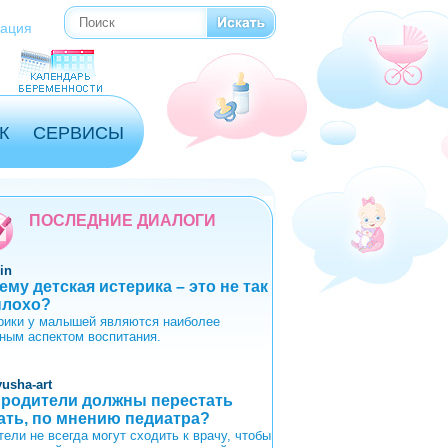
Поиск
Форма поиска
рация
К
СЕРВИСЫ
ПОСЛЕДНИЕ ДИАЛОГИ
in
ему детская истерика – это не так
плохо?
рики у малышей являются наиболее
ным аспектом воспитания.
yusha-art
 родители должны перестать
ать, по мнению педиатра?
тели не всегда могут сходить к врачу, чтобы