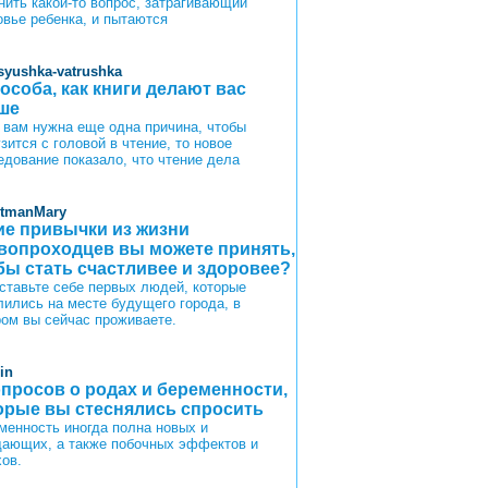
нить какой-то вопрос, затрагивающий
овье ребенка, и пытаются
syushka-vatrushka
пособа, как книги делают вас
ше
 вам нужна еще одна причина, чтобы
зится с головой в чтение, то новое
едование показало, что чтение дела
itmanMary
ие привычки из жизни
вопроходцев вы можете принять,
бы стать счастливее и здоровее?
ставьте себе первых людей, которые
лились на месте будущего города, в
ром вы сейчас проживаете.
in
опросов о родах и беременности,
орые вы стеснялись спросить
менность иногда полна новых и
ающих, а также побочных эффектов и
хов.