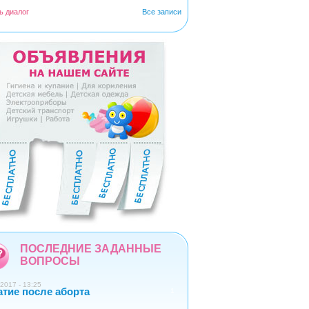
ь диалог
Все записи
5
6
7
8
9
ПОСЛЕДНИЕ ЗАДАННЫЕ
ВОПРОСЫ
2017 - 13:25
атие после аборта
1