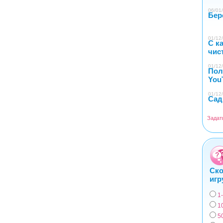
06/01/
Бер
01/12/
С к
чис
01/12/
Пол
You
01/12/
Сад
Задат
Ско
игр
1
Вар
1
5