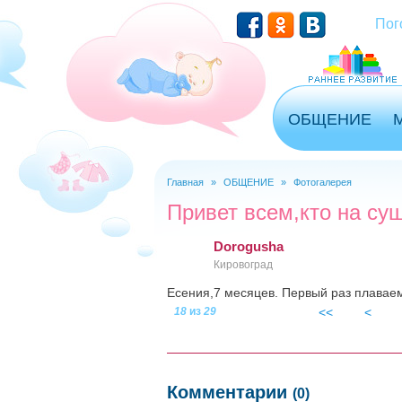
Перейти к основному содержанию
Пог
ОБЩЕНИЕ
Главная
»
ОБЩЕНИЕ
»
Фотогалерея
Вы здесь
Привет всем,кто на су
Dorogusha
Кировоград
Есения,7 месяцев. Первый раз плаваем
18
из
29
<<
<
20130709_150558_080.j
Комментарии
(0)