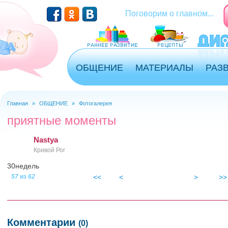
Перейти к основному содержанию
Поговорим о главном...
ОБЩЕНИЕ
МАТЕРИАЛЫ
РАЗ
Главная
»
ОБЩЕНИЕ
»
Фотогалерея
Вы здесь
приятные моменты
Nastya
Кривой Рог
30недель
57
из
62
<<
<
>
>>
nastya_9_mec-29_577x800.jpg
Комментарии
(0)