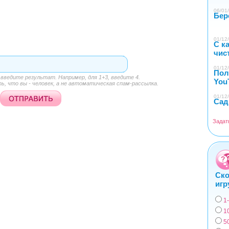
06/01/
Бер
01/12/
С к
чис
01/12/
Пол
ведите результат. Например, для 1+3, введите 4.
You
, что вы - человек, а не автоматическая спам-рассылка.
01/12/
Сад
Задат
Ско
игр
1
Вар
1
5