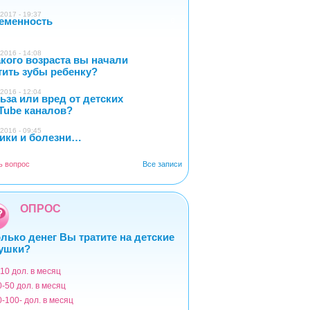
2017 - 19:37
еменность
0
2016 - 14:08
акого возраста вы начали
4
тить зубы ребенку?
2016 - 12:04
ьза или вред от детских
2
Tube каналов?
2016 - 09:45
ики и болезни…
1
ь вопрос
Все записи
ОПРОС
лько денег Вы тратите на детские
ушки?
-10 дол. в месяц
ианты
0-50 дол. в месяц
0-100- дол. в месяц