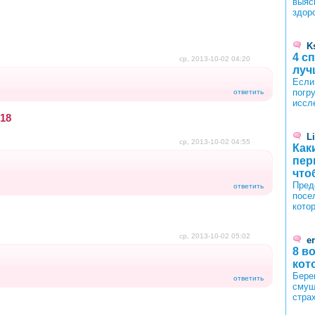
выяс
здор
K
4 с
ср, 2013-10-02 04:20
луч
Если
погру
ответить
иссл
18
L
ср, 2013-10-02 04:55
Как
пер
что
Пред
ответить
посе
кото
ср, 2013-10-02 05:02
er
8 в
кот
Бере
ответить
смущ
стра