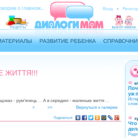
оворим о главном...
Вход
Регист
МАТЕРИАЛЫ
РАЗВИТИЕ РЕБЕНКА
СПРАВОЧНИ
Е ЖИТТЯ!!!
er
Поч
уж 
Исте
 щоках - рум'янець ... А в середині - маленьке життя ...
слож
>
>>
Вернуться к галерее
Поделиться
s
Что
дел
Роди