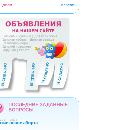
ь диалог
Все записи
5
6
7
8
9
ПОСЛЕДНИЕ ЗАДАННЫЕ
ВОПРОСЫ
2017 - 13:25
атие после аборта
1