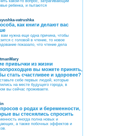
нить какой-то вопрос, затрагивающий
овье ребенка, и пытаются
syushka-vatrushka
пособа, как книги делают вас
ше
 вам нужна еще одна причина, чтобы
зится с головой в чтение, то новое
едование показало, что чтение дела
itmanMary
ие привычки из жизни
вопроходцев вы можете принять,
бы стать счастливее и здоровее?
ставьте себе первых людей, которые
лились на месте будущего города, в
ром вы сейчас проживаете.
in
опросов о родах и беременности,
орые вы стеснялись спросить
менность иногда полна новых и
ающих, а также побочных эффектов и
хов.