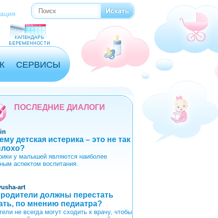
Поиск
Форма поиска
рация
К
СЕРВИСЫ
ПОСЛЕДНИЕ ДИАЛОГИ
in
ему детская истерика – это не так
плохо?
рики у малышей являются наиболее
ным аспектом воспитания.
yusha-art
 родители должны перестать
ать, по мнению педиатра?
тели не всегда могут сходить к врачу, чтобы