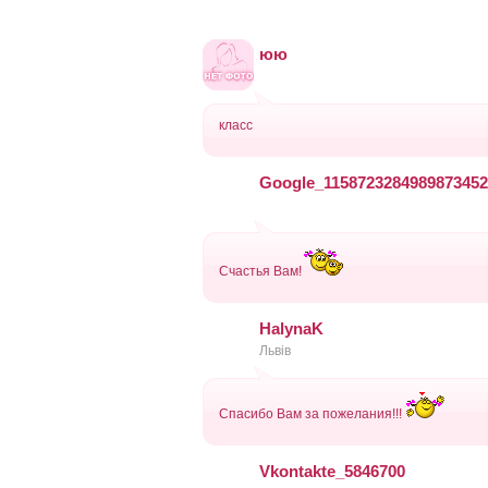
юю
класс
Google_1158723284989873452
Счастья Вам!
HalynaK
Львів
Спасибо Вам за пожелания!!!
Vkontakte_5846700