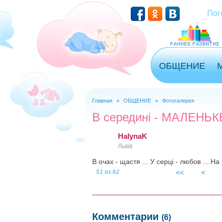
Перейти к основному содержанию
Пог
ОБЩЕНИЕ
Главная
»
ОБЩЕНИЕ
»
Фотогалерея
Вы здесь
В середині - МАЛЕНЬК
HalynaK
Львів
В очах - щастя ... У серці - любов ... На
51
из
62
<<
<
-pravka-8.jpg
Комментарии
(6)