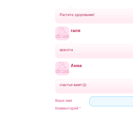
Растите здоровыми!
галя
красота
Анна
счастья вам!=)))
Ваше имя
Комментарий
*