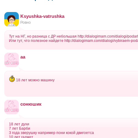
Ksyushka-vatrushka
Ровно
Тут на НГ, но разница с ДР небольшая http://dialogimam.com/dialogi/poda
Или тут, что полезное найдете http://dialogimam.com/dialogi/vybiraem-po
аа
18 лет можно машину
сонюшик
18 лет духи
7 лет Барби
3 года зверушку например пони кокой двигоетса
10 лет гаджет