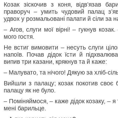
Козак зіскочив з коня, відв’язав бар
праворуч – умить чудовий палац з’я
удвох у розмальовані палати й сіли за н
– Агов, слуги мої вірні! – гукнув козак
мого гостя.
Не встиг вимовити – несуть слуги ціло
напоїв. Почав дідок їсти й підхвалюват
випив три казани, крякнув та й каже:
– Малувато, та нічого! Дякую за хліб-сіль
Вийшли з палацу; козак покотив своє б
палацу як не було.
– Поміняймося, – каже дідок козаку, – я 
мені барильце.