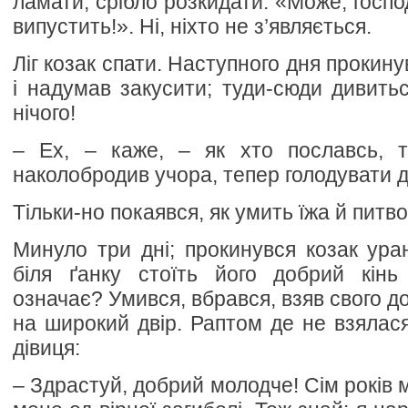
ламати, срібло розкидати: «Може, госп
випустить!». Ні, ніхто не з’являється.
Ліг козак спати. Наступного дня прокину
і надумав закусити; туди-сюди дивить
нічого!
– Ех, – каже, – як хто пославсь, т
наколобродив учора, тепер голодувати 
Тільки-но покаявся, як умить їжа й питво
Минуло три дні; прокинувся козак уран
біля ґанку стоїть його добрий кін
означає? Умився, вбрався, взяв свого до
на широкий двір. Раптом де не взялася
дівиця:
– Здрастуй, добрий молодче! Сім років 