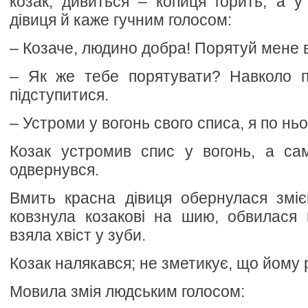
козак, дивиться – копиця горить, а у 
дівиця й каже гучним голосом:
– Козаче, людино добра! Порятуй мене в
– Як же тебе порятувати? Навколо п
підступитися.
– Устроми у вогонь свого списа, я по нь
Козак устромив спис у вогонь, а са
одвернувся.
Вмить красна дівиця обернулася зміє
ковзнула козакові на шию, обвилася 
взяла хвіст у зуби.
Козак налякався; не зметикує, що йому р
Мовила змія людським голосом: