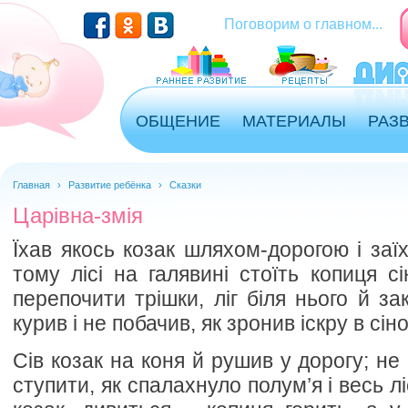
Перейти к основному содержанию
Поговорим о главном...
ОБЩЕНИЕ
МАТЕРИАЛЫ
РАЗ
Главная
›
Развитие ребёнка
›
Сказки
Царівна-змія
Їхав якось козак шляхом-дорогою і заїх
тому лісі на галявині стоїть копиця с
перепочити трішки, ліг біля нього й за
курив і не побачив, як зронив іскру в сіно
Сів козак на коня й рушив у дорогу; не 
ступити, як спалахнуло полум’я і весь л