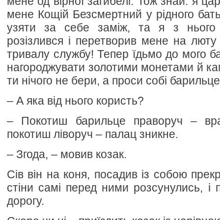
мене од вірної загибелі. Тож знай: я ца
мене Кощій Безсмертний у рідного батьк
узяти за себе заміж, та я з нього 
розізлився і перетворив мене на люту 
тривалу службу! Тепер їдьмо до мого ба
нагороджувати золотими монетами й ка
ти нічого не бери, а проси собі барильце
– А яка від нього користь?
– Покотиш барильце праворуч – вра
покотиш ліворуч – палац зникне.
– Згода, – мовив козак.
Сів він на коня, посадив із собою прекр
стіни самі перед ними розсунулись, і 
дорогу.