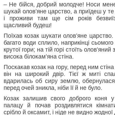
– Не бійся, добрий молодче! Носи мене
шукай олов’яне царство, а приїдеш у т
і проживи там ще сім років безвиї
щасливий будеш!
Поїхав козак шукати олов’яне царство.
багато води сплило, наприкінці сьомого 
крутої гори; на тій горі стоїть олов’яний
висока білокам’яна стіна.
Поскакав козак на гору, перед ним стіна 
він на широкий двір. Тієї ж миті спа
вдарилась об сиру землю, обернулася
перед очей зникла, ніби її й не було.
Козак залишив свого доброго коня у
палацу й почав роздивлятися кімнат
срібло й оксамит, і ніде не видно жодної