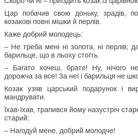
Скоро чи ні – приїздить козак із царівно
Цар побачив свою доньку, зрадів, по
козакові повні мішки й перлів.
Каже добрий молодець:
– Не треба мені ні золота, ні перлів; д
барильце, що в льоху стоїть.
– Багато хочеш, брате! Ну, нічого н
дорожча за все! За неї і барильця не шк
Козак узяв царський подарунок і ви
мандрувати.
Їхав-їхав, трапився йому назустріч стар
старий:
– Нагодуй мене, добрий молодче!