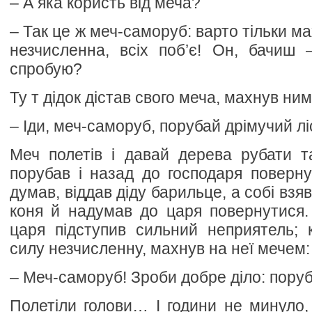
– А яка користь від меча?
– Так це ж меч-саморуб: варто тільки ма
незчисленна, всіх поб’є! Он, бачиш 
спробую?
Ту т дідок дістав свого меча, махнув ним
– Іди, меч-саморуб, порубай дрімучий лі
Меч полетів і давай дерева рубати т
порубав і назад до господаря поверну
думав, віддав діду барильце, а собі взя
коня й надумав до царя повернутися.
царя підступив сильний неприятель; 
силу незчисленну, махнув на неї мечем:
– Меч-саморуб! Зроби добре діло: поруб
Полетіли голови… І години не минуло,