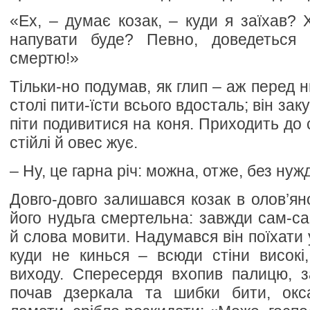
«Ех, – думає козак, – куди я заїхав? 
напувати буде? Певно, доведеться 
смертю!»
Тільки-но подумав, як глип – аж перед н
столі пити-їсти всього вдосталь; він зак
піти подивитися на коня. Приходить до с
стійлі й овес жує.
– Ну, це гарна річ: можна, отже, без нуж
Довго-довго залишався козак в олов’ян
його нудьга смертельна: завжди сам-сам
й слова мовити. Надумався він поїхати у
куди не кинься – всюди стіни високі,
виходу. Спересердя вхопив палицю, 
почав дзеркала та шибки бити, окса