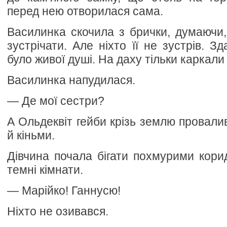
перед нею отворилася сама.
Василинка скочила з брички, думаючи
зустрічати. Але ніхто її не зустрів. З
було живої душі. На даху тільки каркали
Василинка напудилася.
— Де мої сестри?
А Ольдеквіт гейби крізь землю провали
й кіньми.
Дівчина почала бігати похмурими кори
темні кімнати.
— Марійко! Ганнусю!
Ніхто не озивався.