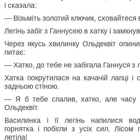
і сказала:
— Візьміть золотий ключик, сховайтеся в 
Легінь забіг з Ганнусею в хатку і замкну
Через якусь хвилинку Ольдеквіт опини
питає:
— Хатко, до тебе не забігала Ганнуся з 
Хатка покрутилася на качачій лапці і 
задньою стіною.
— Я б тебе спалив, хатко, але часу
Ольдеквіт.
Василинка і її легінь напилися во
горнятка і побігли з усіх сил. Лісом
летіла!