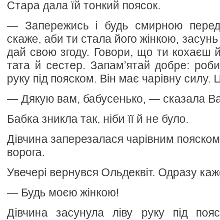
Стара дала їй тонкий поясок.
— Запережись і будь смирною перед
скаже, аби ти стала його жінкою, засунь л
дай свою згоду. Говори, що ти кохаєш й
тата й сестер. Запам’ятай добре: роби
руку під пояском. Він має чарівну силу.
— Дякую вам, бабусенько, — сказала В
Бабка зникла так, ніби її й не було.
Дівчина заперезалася чарівним пояском 
ворога.
Увечері вернувся Ольдеквіт. Одразу каж
— Будь моєю жінкою!
Дівчина засунула ліву руку під поя