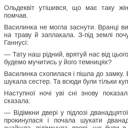
Ольдеквіт утішився, що має таку жін
помчав.
Василинка не могла заснути. Вранці ви
на траву й заплакала. З-під землі поч
Ганнусі:
— Тату наш рідний, врятуй нас від цього
будемо мучитись у його темницях?
Василинка схопилася і пішла до замку. 
шукала сестер. Та всюди були тільки купи
Наступної ночі уві сні знову показа
сказала:
— Відімкни двері у підлозі дванадцято
прокинулася і почала шукати дванад