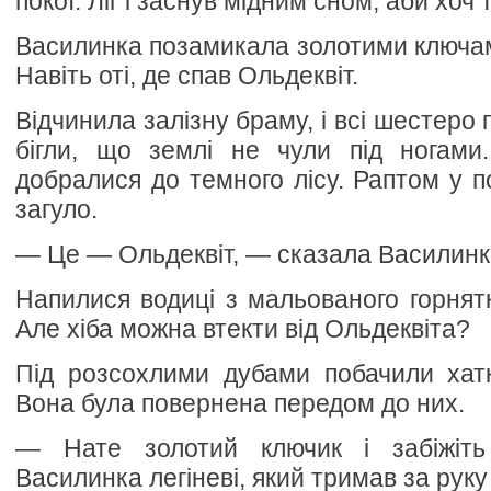
покої. Ліг і заснув мідним сном, аби хоч 
Василинка позамикала золотими ключами
Навіть оті, де спав Ольдеквіт.
Відчинила залізну браму, і всі шестеро 
бігли, що землі не чули під ногами
добралися до темного лісу. Раптом у п
загуло.
— Це — Ольдеквіт, — сказала Василинк
Напилися водиці з мальованого горнятк
Але хіба можна втекти від Ольдеквіта?
Під розсохлими дубами побачили хатк
Вона була повернена передом до них.
— Нате золотий ключик і забіжіт
Василинка легіневі, який тримав за руку