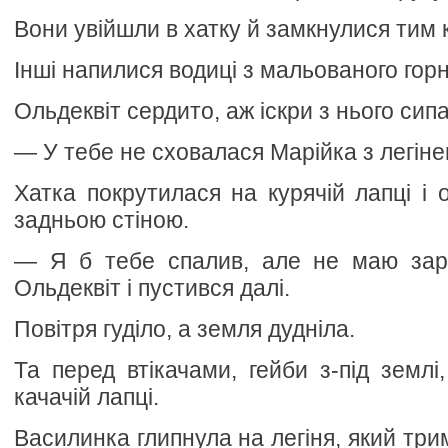
Вони увійшли в хатку й замкнулися тим
Інші напилися водиці з мальованого горня
Ольдеквіт сердито, аж іскри з нього сипа
— У тебе не сховалася Марійка з легін
Хатка покрутилася на курячій лапці і 
задньою стіною.
— Я б тебе спалив, але не маю зар
Ольдеквіт і пустився далі.
Повітря гуділо, а земля дудніла.
Та перед втікачами, гейби з-під землі
качачій лапці.
Василинка глипнула на легіня, який три