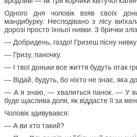
вродливі — як три корчики квітучої кали
Одного дня чоловік взяв своїх дон
мандибурку. Несподівано з лісу виїхал
дорозі просто їхньої нивки. З брички злі
— Добридень, газдо! Гризеш пісну нивк
— Гризу, паночку.
— І твої доньки все життя будуть отак г
— Відай, будуть, бо ніхто не знає, яка д
— А я знаю, — хвалиться панок. — У в
буде щаслива доля, як віддасте її за мен
Чоловік здивувався:
— А ви хто такий?