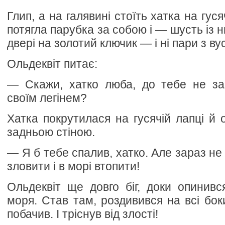
Глип, а на галявині стоїть хатка на гус
потягла парубка за собою і — шусть із н
двері на золотий ключик — і ні пари з вус
Ольдеквіт питає:
— Скажи, хатко люба, до тебе не заб
своїм легінем?
Хатка покрутилася на гусячій лапці й 
задньою стіною.
— Я б тебе спалив, хатко. Але зараз н
зловити і в морі втопити!
Ольдеквіт ще довго біг, доки опинивс
моря. Став там, роздивився на всі боки
побачив. І тріснув від злості!