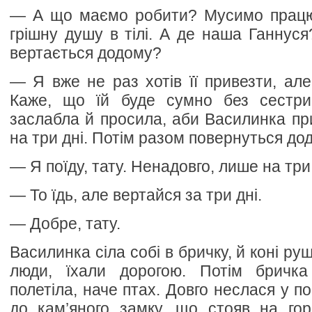
— А що маємо робити? Мусимо працю
грішну душу в тілі. А де наша Ганнуся
вертається додому?
— Я вже не раз хотів її привезти, але
Каже, що їй буде сумно без сестри
заслабла й просила, аби Василинка при
на три дні. Потім разом повернуться до
— Я поїду, тату. Ненадовго, лише на три 
— То їдь, але вертайся за три дні.
— Добре, тату.
Василинка сіла собі в бричку, й коні руш
люди, їхали дорогою. Потім бричка
полетіла, наче птах. Довго неслася у по
до кам’яного замку, що стояв на гор