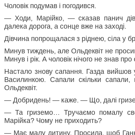
Чоловік подумав і погодився.
— Ходи, Марійко, — сказав панич ді
далека дорога, а сонце вже на заході.
Дівчина попрощалася з ріднею, сіла у бр
Минув тиждень, але Ольдеквіт не просив
Минув і рік. А чоловік нічого не знав про
Настало знову сапання. Газда вийшов 
Василинкою. Сапали скільки сапали, 
Ольдеквіт.
— Добридень! — каже. — Що, далі гризе
— Та гриземо… Тручаємо помалу сво
Марійка? Чому не приходить?
— Має малу дитину. Просила, щоб Ганн