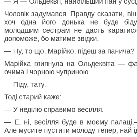
— Я — Ольдеквіт, найбільший пан у сусі
Чоловік задумався. Правду сказати, він
хоч одна його донька не буде бід
молодшим сестрам не дасть каратися 
допоможе, бо матиме звідки.
— Ну, то що, Марійко, підеш за панича?
Марійка глипнула на Ольдеквіта — фа
очима і чорною чуприною.
— Піду, тату.
Тоді старий каже:
— У неділю справимо весілля.
— Е, ні, весілля буде в моєму палаці
Але мусите пустити молоду тепер, най і