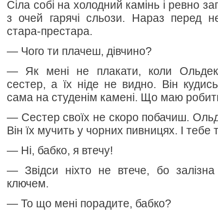
Сіла собі на холодний камінь і ревно за
з очей гарячі сльози. Нараз перед н
стара-престара.
— Чого ти плачеш, дівчино?
— Як мені не плакати, коли Ольдек
сестер, а їх ніде не видно. Він кудис
сама на студенім камені. Що маю робит
— Сестер своїх не скоро побачиш. Ольд
Він їх мучить у чорних пивницях. І тебе 
— Ні, бабко, я втечу!
— Звідси ніхто не втече, бо залізна
ключем.
— То що мені порадите, бабко?