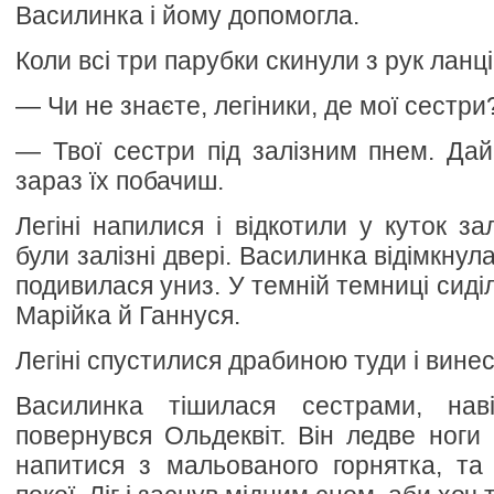
Василинка і йому допомогла.
Коли всі три парубки скинули з рук ланці
— Чи не знаєте, легіники, де мої сестри
— Твої сестри під залізним пнем. Да
зараз їх побачиш.
Легіні напилися і відкотили у куток за
були залізні двері. Василинка відімкнул
подивилася униз. У темній темниці сиділ
Марійка й Ганнуся.
Легіні спустилися драбиною туди і винес
Василинка тішилася сестрами, нав
повернувся Ольдеквіт. Він ледве ноги 
напитися з мальованого горнятка, та