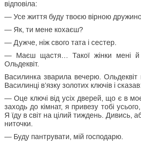
відповіла:
— Усе життя буду твоєю вірною дружин
— Як, ти мене кохаєш?
— Дужче, ніж свого тата і сестер.
— Маєш щастя… Такої жінки мені й 
Ольдеквіт.
Василинка зварила вечерю. Ольдеквіт н
Василинці в’язку золотих ключів і сказав
— Оце ключі від усіх дверей, що є в мо
заходь до кімнат, я привезу тобі усього
Я їду в світ на цілий тиждень. Дивись, а
ниточки.
— Буду пантрувати, мій господарю.