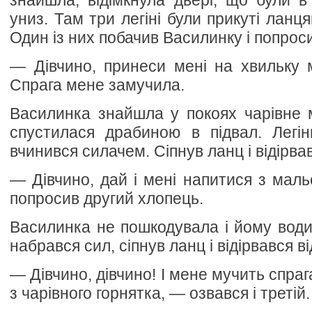
знайшла, відімкнула двері, що були в 
униз. Там три легіні були прикуті ланця
Один із них побачив Василинку і попрос
— Дівчино, принеси мені на хвильку 
Спрага мене замучила.
Василинка знайшла у покоях чарівне 
спустилася драбиною в підвал. Легін
вчинився силачем. Сіпнув ланц і відірвав
— Дівчино, дай і мені напитися з маль
попросив другий хлопець.
Василинка не пошкодувала і йому водиц
набрався сил, сіпнув ланц і відірвався ві
— Дівчино, дівчино! І мене мучить спраг
з чарівного горнятка, — озвався і третій.