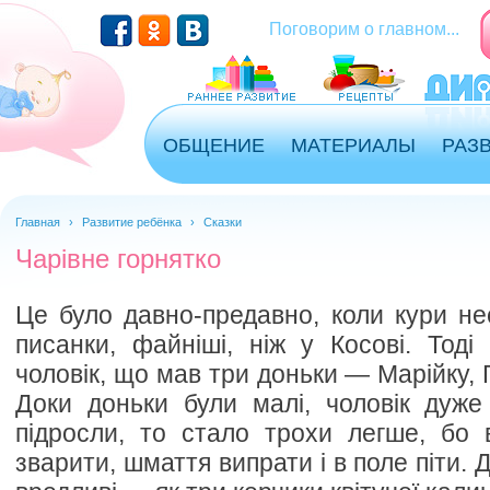
Перейти к основному содержанию
Поговорим о главном...
ОБЩЕНИЕ
МАТЕРИАЛЫ
РАЗ
Главная
›
Развитие ребёнка
›
Сказки
Чарівне горнятко
Це було давно-предавно, коли кури нес
писанки, файніші, ніж у Косові. Тоді 
чоловік, що мав три доньки — Марійку, 
Доки доньки були малі, чоловік дуже
підросли, то стало трохи легше, бо 
зварити, шмаття випрати і в поле піти. 