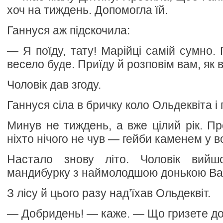
хоч на тиждень. Допомогла їй.
Ганнуся аж підскочила:
— Я поїду, тату! Марійці самій сумно. 
весело буде. Приїду й розповім вам, як в
Чоловік дав згоду.
Ганнуся сіла в бричку коло Ольдеквіта і
Минув не тиждень, а вже цілий рік. Пр
ніхто нічого не чув — гейби каменем у в
Настало знову літо. Чоловік вий
мандибурку з наймолодшою донькою Ва
З лісу й цього разу над’їхав Ольдеквіт.
— Добридень! — каже. — Що гризете до