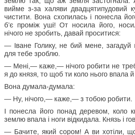
землю так, що аж земля застогнала. А
вийме з-за халяви двадцятипудовий ку
чистити. Вона схопилась і понесла його
б’є проміж уші! От носила його, носи
нічого не зробить, давай проситися:
— Іване Голику, не бий мене, загадуй 
для тебе зроблю.
— Мені,— каже,— нічого робити не треба
я до князя, то щоб ти коло нього впала й
Вона думала-думала:
— Ну, нічого,— каже,— з тобою робити.
І понесла його понад деревом, коло к
землю впала і ноги відкидала. Князь і го
— Бачите, який сором! А ви хотіли, що