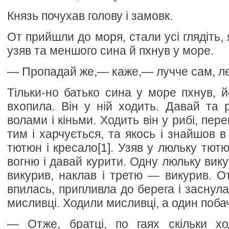
Князь почухав голову і замовк.
От прийшли до моря, стали усі глядіть, 
узяв та меншого сина й пхнув у море.
— Пропадай же,— каже,— лучче сам, л
Тільки-но батько сина у море пхнув, й
вхопила. Він у ній ходить. Давай та 
волами і кіньми. Ходить він у рибі, пер
тим і харчується, та якось і знайшов в
тютюн і кресало[1]. Узяв у люльку тют
вогню і давай курити. Одну люльку вик
викурив, наклав і третю — викурив. От
впилась, припливла до берега і заснула
мисливці. Ходили мисливці, а один побач
— Отже, братці, по гаях скільки хо