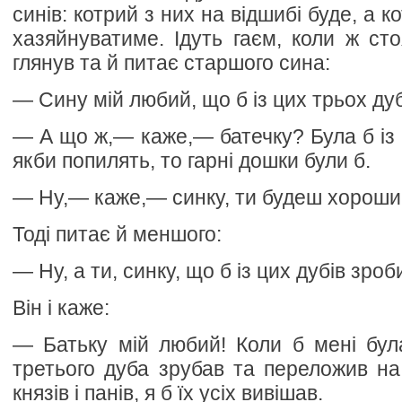
синів: котрий з них на відшибі буде, а к
хазяйнуватиме. Ідуть гаєм, коли ж сто
глянув та й питає старшого сина:
— Сину мій любий, що б із цих трьох ду
— А що ж,— каже,— батечку? Була б із 
якби попилять, то гарні дошки були б.
— Ну,— каже,— синку, ти будеш хороший
Тоді питає й меншого:
— Ну, а ти, синку, що б із цих дубів зроб
Він і каже:
— Батьку мій любий! Коли б мені бул
третього дуба зрубав та переложив на 
князів і панів, я б їх усіх вивішав.