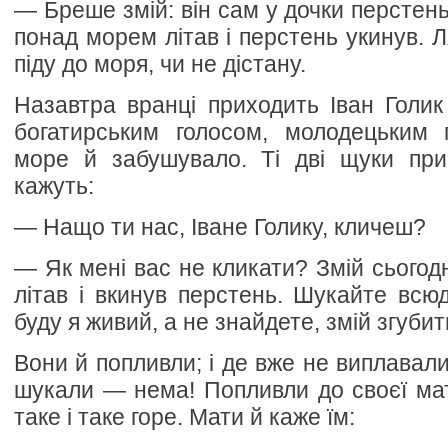
— Бреше змій: він сам у дочки перстень 
понад морем літав і перстень укинув. Л
піду до моря, чи не дістану.
Назавтра вранці приходить Іван Голик
богатирським голосом, молодецьким 
море й забушувало. Ті дві щуки при
кажуть:
— Нащо ти нас, Іване Голику, кличеш?
— Як мені вас не кликати? Змій сьогод
літав і вкинув перстень. Шукайте всюд
буду я живий, а не знайдете, змій згубить
Вони й попливли; і де вже не виплавал
шукали — нема! Попливли до своєї мат
таке і таке горе. Мати й каже їм: