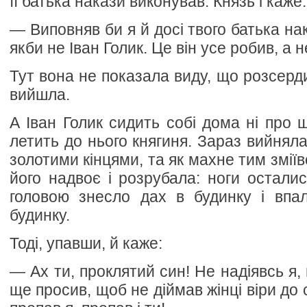
її батька накази виконував. Князь і каже:
— Виповняв би я й досі твого батька нак
якби не Іван Голик. Це він усе робив, а н
Тут вона не показала виду, що розсерди
вийшла.
А Іван Голик сидить собі дома ні про 
летить до нього княгиня. Зараз вийняла
золотими кінцями, та як махне тим змії
його надвоє і розрубала: ноги осталис
головою знесло дах в будинку і впал
будинку.
Тоді, упавши, й каже:
— Ах ти, проклятий син! Не надіявсь я,
ще просив, щоб не діймав жінці віри до 