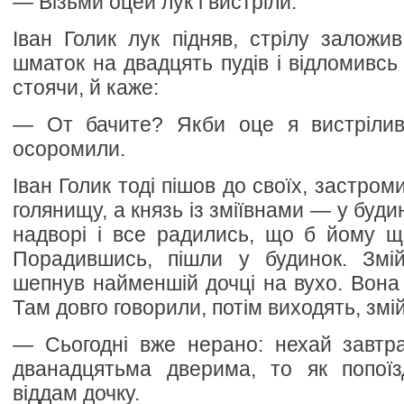
— Візьми оцей лук і вистріли.
Іван Голик лук підняв, стрілу заложив
шматок на двадцять пудів і відломивсь в
стоячи, й каже:
— От бачите? Якби оце я вистрілив
осоромили.
Іван Голик тоді пішов до своїх, застро
голянищу, а князь із зміївнами — у буди
надворі і все радились, що б йому щ
Порадившись, пішли у будинок. Змі
шепнув найменшій дочці на вухо. Вона 
Там довго говорили, потім виходять, змій
— Сьогодні вже нерано: нехай завтра
дванадцятьма дверима, то як попої
віддам дочку.