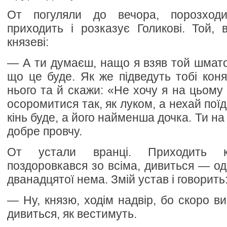
От погуляли до вечора, порозходи
приходить і розказує Голикові. Той,
князеві:
— А ти думаєш, нащо я взяв той шмато
що це буде. Як же підведуть тобі коня
нього та й скажи: «Не хочу я на цьому
осоромитися так, як луком, а нехай поїд
кінь буде, а його найменша дочка. Ти на н
добре провчу.
От устали вранці. Приходить к
поздоровкався зо всіма, дивиться — од
дванадцятої нема. Змій устав і говорить
— Ну, князю, ходім надвір, бо скоро в
дивиться, як вестимуть.