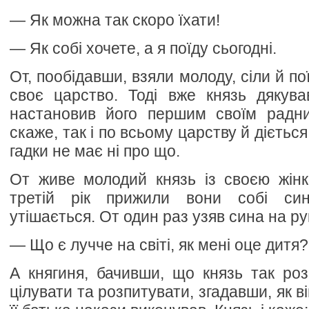
— Як можна так скоро їхати!
— Як собі хочете, а я поїду сьогодні.
От, пообідавши, взяли молоду, сіли й по
своє царство. Тоді вже князь дякував
настановив його першим своїм радни
скаже, так і по всьому царству й діється
гадки не має ні про що.
От живе молодий князь із своєю жінк
третій рік прижили вони собі си
утішається. От один раз узяв сина на ру
— Що є лучче на світі, як мені оце дитя?
А княгиня, бачивши, що князь так роз
цілувати та розпитувати, згадавши, як він