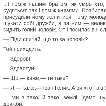
...І поміж нашим братом, як умре хто
судяться: так і поміж князями. Позбирал
присудили йому женитися, тому молодом
шукати собі дружби, а за ним — велики
сидить голий чоловік. От і посилає він сл
— Піди спитай, що то за чоловік?
Той приходить:
— Здоров!
— Здрастуй!
— Що,— каже,— ти таке?
— Я,— каже,— Іван Голик. А ви хто такі
— Ми з такої й такої землі, їдемо шу
дружби.