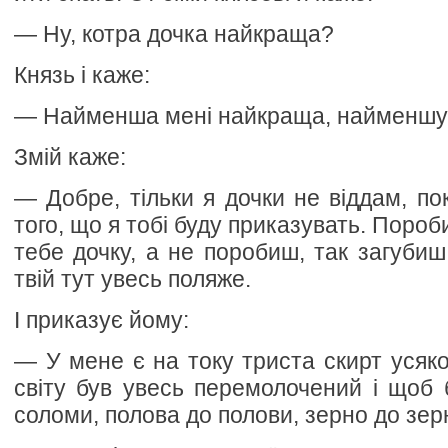
— Ну, котра дочка найкраща?
Князь і каже:
— Найменша мені найкраща, найменшу 
Змій каже:
— Добре, тільки я дочки не віддам, по
того, що я тобі буду приказувать. Пороб
тебе дочку, а не поробиш, так загубиш 
твій тут увесь поляже.
І приказує йому:
— У мене є на току триста скирт усяко
світу був увесь перемолочений і щоб 
соломи, полова до полови, зерно до зер