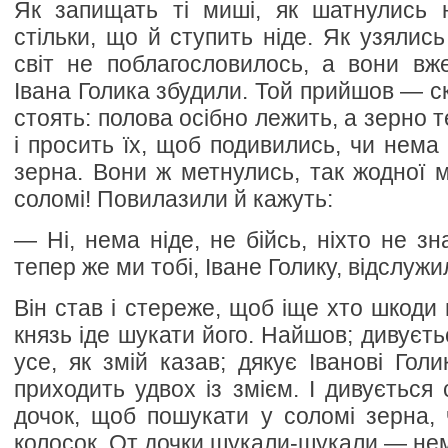
Як запищать ті миші, як шатнулись н
стільки, що й ступить ніде. Як узялис
світ не поблагословилось, а вони вж
Івана Голика збудили. Той прийшов — ски
стоять: полова осібно лежить, а зерно т
і просить їх, щоб подивились, чи нема
зерна. Вони ж метнулись, так жодної м
соломі! Повилазили й кажуть:
— Ні, нема ніде, не бійсь, ніхто не зн
тепер же ми тобі, Іване Голику, відслуж
Він став і стереже, щоб іще хто шкоди
князь іде шукати його. Найшов; дивуєть
усе, як змій казав; дякує Іванові Голик
приходить удвох із змієм. І дивується 
дочок, щоб пошукати у соломі зерна, 
колосок. От дочки шукали-шукали — нема