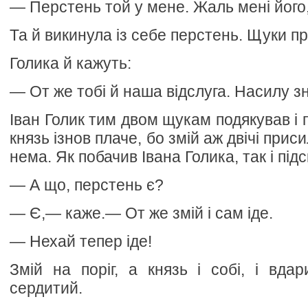
— Перстень той у мене. Жаль мені його,
Та й викинула із себе перстень. Щуки п
Голика й кажуть:
— От же тобі й наша відслуга. Насилу з
Іван Голик тим двом щукам подякував і 
князь ізнов плаче, бо змій аж двічі прис
нема. Як побачив Івана Голика, так і підс
— А що, перстень є?
— Є,— каже.— От же змій і сам іде.
— Нехай тепер іде!
Змій на поріг, а князь і собі, і вда
сердитий.