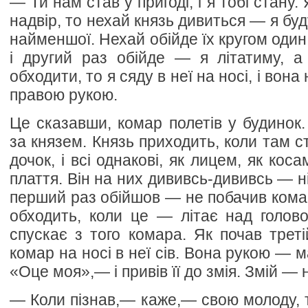
— Ти нам став у пригоді, і я тобі стану.
надвір, то нехай князь дивиться — я буд
найменшої. Нехай обійде їх кругом один 
і другий раз обійде — я літатиму, а
обходити, то я сяду в неї на носі, і вон
правою рукою.
Це сказавши, комар полетів у будинок.
за князем. Князь приходить, коли там с
дочок, і всі однакові, як лицем, як коса
плаття. Він на них дививсь-дививсь — нія
перший раз обійшов — не побачив комар
обходить, коли це — літає над голов
спускає з того комара. Як почав треті
комар на носі в неї сів. Вона рукою — м
«Оце моя»,— і привів її до змія. Змій — н
— Коли пізнав,— каже,— свою молоду, т