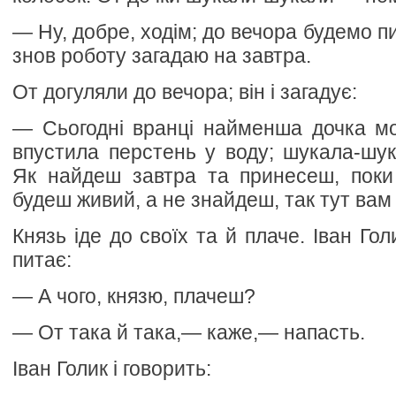
— Ну, добре, ходім; до вечора будемо пит
знов роботу загадаю на завтра.
От догуляли до вечора; він і загадує:
— Сьогодні вранці найменша дочка мо
впустила перстень у воду; шукала-шу
Як найдеш завтра та принесеш, поки 
будеш живий, а не знайдеш, так тут вам і
Князь іде до своїх та й плаче. Іван Гол
питає:
— А чого, князю, плачеш?
— От така й така,— каже,— напасть.
Іван Голик і говорить: