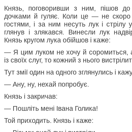
Князь, поговоривши з ним, пішов до 
дочками й гуляє. Коли це — не скоро
гостями, і за ним несуть лук і стрілу у
глянув і злякався. Винесли лук надвір
Князь кругом лука обійшов і каже:
— Я цим луком не хочу й соромиться, а
із своїх слуг, то кожний з нього вистрілит
Тут змії один на одного зглянулись і каж
— Ану, ну, нехай попробує.
Князь і закричав:
— Пошліть мені Івана Голика!
Той приходить. Князь і каже: