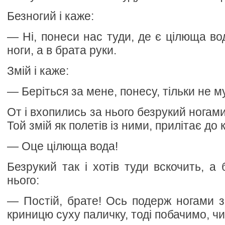
Безногий і каже:
— Ні, понеси нас туди, де є цілюща во
ноги, а в брата руки.
Змій і каже:
— Беріться за мене, понесу, тільки не м
От і вхопились за нього безрукий ногами
Той змій як полетів із ними, прилітає до 
— Оце цілюща вода!
Безрукий так і хотів туди вскочить, а
нього:
— Постій, брате! Ось подерж ногами з
криницю суху паличку, тоді побачимо, ч