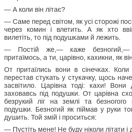
— А коли він літає?
— Саме перед світом, як усі сторожі пос
через комин і влетить. А як хто вві
вилетіть, то під подушками й лежить.
— Постій же,— каже безногий,— 
притаїмось, а ти, царівно, кахикни, як ві
От притаїлись вони в сінечках. Коли
перестав стукать у стукачку, щось наче
засвітило. Царівна тоді: кахи! Вони
заховавсь під подушки. От царівна схо
безрукий ліг на землі та безногого
подушки. Безногий як піймав у руки то
душить. Той змій і проситься:
— Пустіть мене! Не буду ніколи літати і