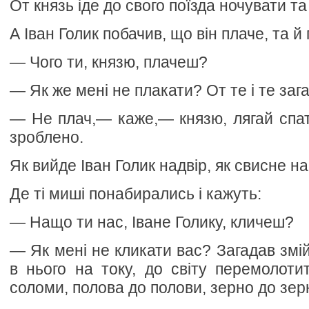
От князь іде до свого поїзда ночувати та
А Іван Голик побачив, що він плаче, та й 
— Чого ти, князю, плачеш?
— Як же мені не плакати? От те і те зага
— Не плач,— каже,— князю, лягай спати
зроблено.
Як вийде Іван Голик надвір, як свисне н
Де ті миші понабирались і кажуть:
— Нащо ти нас, Іване Голику, кличеш?
— Як мені не кликати вас? Загадав змій
в нього на току, до світу перемолот
соломи, полова до полови, зерно до зер