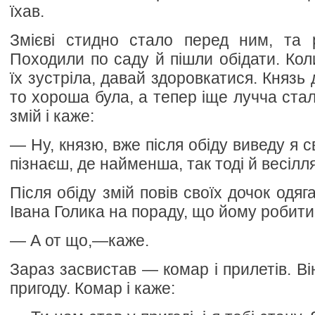
їхав.
Змієві стидно стало перед ним, та р
Походили по саду й пішли обідати. Ко
їх зустріла, давай здоровкатися. Князь 
то хороша була, а тепер іще лучча стал
змій і каже:
— Ну, князю, вже після обіду виведу я с
пізнаєш, де найменша, так тоді й весілл
Після обіду змій повів своїх дочок одяг
Івана Голика на пораду, що йому робити
— А от що,—каже.
Зараз засвистав — комар і прилетів. В
пригоду. Комар і каже: