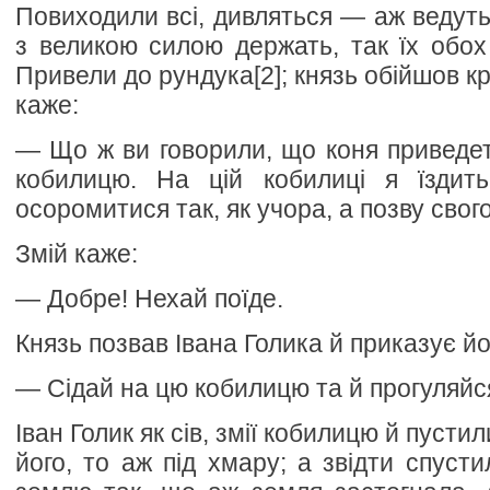
Повиходили всі, дивляться — аж ведуть к
з великою силою держать, так їх обох 
Привели до рундука[2]; князь обійшов кр
каже:
— Що ж ви говорили, що коня приведе
кобилицю. На цій кобилиці я їздит
осоромитися так, як учора, а позву свого
Змій каже:
— Добре! Нехай поїде.
Князь позвав Івана Голика й приказує й
— Сідай на цю кобилицю та й прогуляйс
Іван Голик як сів, змії кобилицю й пусти
його, то аж під хмару; а звідти спуст