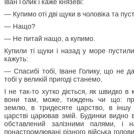
Іван Голик і каже князеві:
— Купимо оті дві щуки в чоловіка та пус
— Нащо?
— Не питай нащо, а купимо.
Купили ті щуки і назад у море пустили
кажуть:
— Спасибі тобі, Іване Голику, що не д
тобі у великій пригоді станемо.
І не так-то хутко діється, як швидко в 
вони там, може, тиждень чи що: пр
землю, в тридесяте царство, в іншу
царстві царював змій. Будинки видно в
обставлений залізними палями, і н
понастромлювані різного війська голови