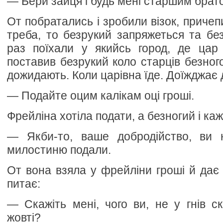
— Бери зайця і будь мені старшим брат
От побратались і зробили візок, причеп
треба, то безрукий запряжеться та без
раз поїхали у якийсь город, де цар 
поставив безрукий коло старців безногог
дожидають. Коли царівна їде. Доїжджає д
— Подайте оцим калікам оці гроші.
Фрейліна хотіла подати, а безногий і каж
— Якби-то, ваше добродійство, ви 
милостиню подали.
От вона взяла у фрейліни гроші й дає б
питає:
— Скажіть мені, чого ви, не у гнів ск
жовті?