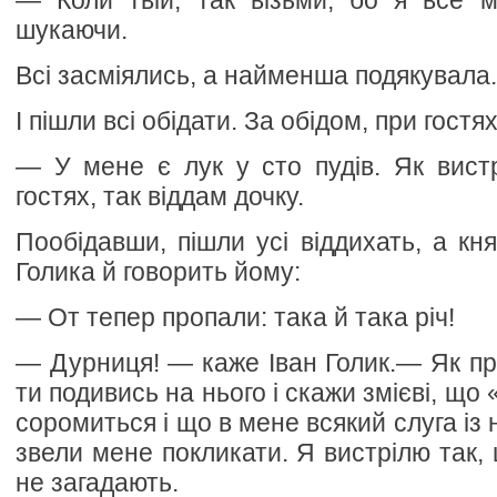
— Коли твій, так візьми, бо я все м
шукаючи.
Всі засміялись, а найменша подякувала.
І пішли всі обідати. За обідом, при гостях
— У мене є лук у сто пудів. Як вист
гостях, так віддам дочку.
Пообідавши, пішли усі віддихать, а кн
Голика й говорить йому:
— От тепер пропали: така й така річ!
— Дурниця! — каже Іван Голик.— Як при
ти подивись на нього і скажи змієві, що
соромиться і що в мене всякий слуга із 
звели мене покликати. Я вистрілю так,
не загадають.