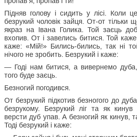
пропав я, пропав і ти!
Підняв голову і сидить у лісі. Коли 
безрукий чоловік зайця. От-от тільки 
якраз на Івана Голика. Той заєць доб
вхопив. От і завелись битися. Той каже
каже: «Мій!» Бились-бились, так ні то
нічого не зробить. Безрукий і каже:
— Годі нам битися, а вивернемо дуба,
того буде заєць.
Безногий погодився.
От безрукий підкотив безногого до дуба
безрукому. Безрукий ліг та як кинув
версти дуб упав. А безногий як кинув, т
Тоді безрукий і каже: