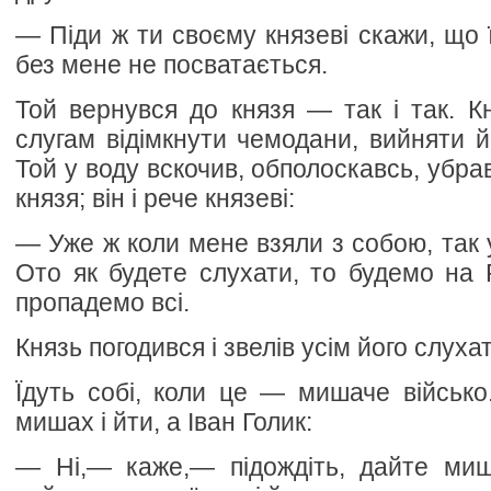
— Піди ж ти своєму князеві скажи, що ї
без мене не посватається.
Той вернувся до князя — так і так. К
слугам відімкнути чемодани, вийняти й
Той у воду вскочив, обполоскавсь, убра
князя; він і рече князеві:
— Уже ж коли мене взяли з собою, так 
Ото як будете слухати, то будемо на 
пропадемо всі.
Князь погодився і звелів усім його слухат
Їдуть собі, коли це — мишаче військо.
мишах і йти, а Іван Голик:
— Ні,— каже,— підождіть, дайте ми