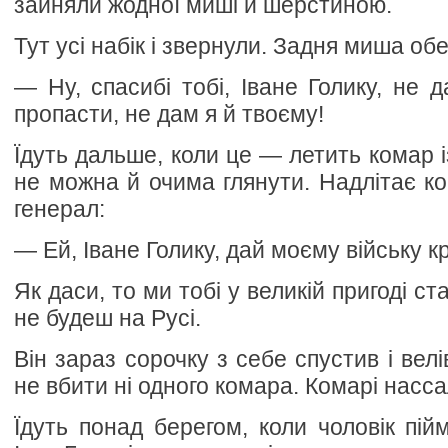
зайняли жодної миші й шерстиною.
Тут усі набік і звернули. Задня миша об
— Ну, спасибі тобі, Іване Голику, не 
пропасти, не дам я й твоєму!
Їдуть дальше, коли це — летить комар і
не можна й очима глянути. Надлітає ко
генерал:
— Ей, Іване Голику, дай моєму війську к
Як даси, то ми тобі у великій пригоді ст
не будеш на Русі.
Він зараз сорочку з себе спустив і велі
не вбити ні одного комара. Комарі насса
Їдуть понад берегом, коли чоловік пій