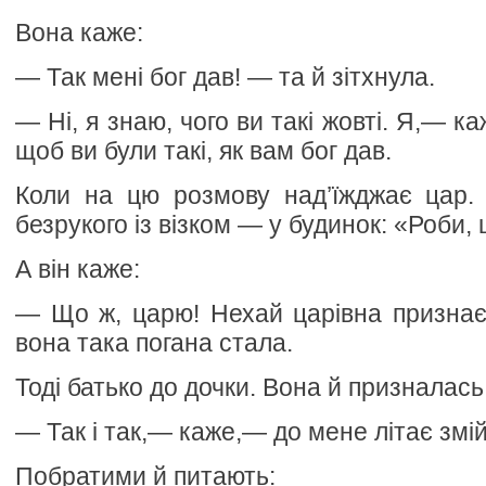
Вона каже:
— Так мені бог дав! — та й зітхнула.
— Ні, я знаю, чого ви такі жовті. Я,— к
щоб ви були такі, як вам бог дав.
Коли на цю розмову над’їжджає цар. 
безрукого із візком — у будинок: «Роби,
А він каже:
— Що ж, царю! Нехай царівна признаєт
вона така погана стала.
Тоді батько до дочки. Вона й призналась
— Так і так,— каже,— до мене літає змій 
Побратими й питають: