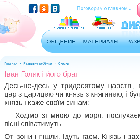
Перейти к основному содержанию
Поговорим о главном...
ОБЩЕНИЕ
МАТЕРИАЛЫ
РАЗ
Главная
›
Развитие ребёнка
›
Сказки
Іван Голик і його брат
Десь-не-десь у тридесятому царстві, 
цар з царицею чи князь з княгинею, і бу
князь і каже своїм синам:
— Ходімо зі мною до моря, послухаєм
пісні співатимуть.
От вони і пішли. Ідуть гаєм. Князь і зах