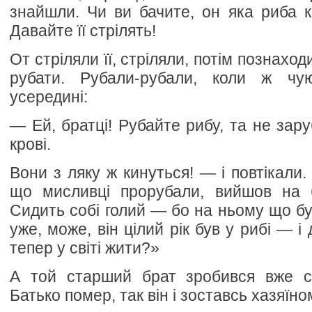
знайшли. Чи ви бачите, он яка риба 
Давайте її стрілять!
От стріляли її, стріляли, потім познаход
рубати. Рубали-рубали, коли ж чу
усередині:
— Ей, братці! Рубайте рибу, та не зар
крові.
Вони з ляку ж кинуться! — і повтікали. 
що мисливці прорубали, вийшов на 
Сидить собі голий — бо на ньому що бу
уже, може, він цілий рік був у рибі — і
тепер у світі жити?»
А той старший брат зробився вже с
Батько помер, так він і зоставсь хазяїно