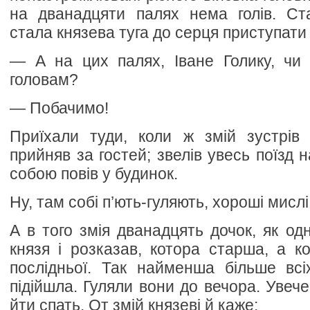
на дванадцяти палях нема голів. Ст
стала князева туга до серця приступати 
— А на цих палях, Іване Голику, чи
головам?
— Побачимо!
Приїхали туди, коли ж змій зустрів 
прийняв за гостей; звелів увесь поїзд н
собою повів у будинок.
Ну, там собі п’ють-гуляють, хороші мислі
А в того змія дванадцять дочок, як одна
князя і розказав, котора старша, а ко
послідньої. Так найменша більше всі
підійшла. Гуляли вони до вечора. Увеч
йти спать. От змій князеві й каже: