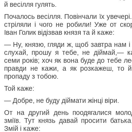
й весілля гулять.
Почалось весілля. Повінчали їх увечері.
стріляли і чого не робили! Уже от ско
Іван Голик відізвав князя та й каже:
— Ну, князю, гляди ж, щоб завтра нам і
слухай, прошу я тебе, не діймай,— к
семи років; хоч як вона буде до тебе лес
правди не кажи, а як розкажеш, то й
пропаду з тобою.
Той каже:
— Добре, не буду діймати жінці віри.
От на другий день поодягалися моло
зміїв. Тут князь давай просити батька
Змій і каже: