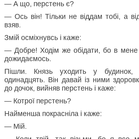
— А що, перстень є?
— Ось він! Тільки не віддам тобі, а ві
взяв.
Змій осміхнувсь і каже:
— Добре! Ходім же обідати, бо в мене 
дожидаємось.
Пішли. Князь уходить у будинок, 
одинадцять. Він давай із ними здоровк
до дочок, вийняв перстень і каже:
— Котрої перстень?
Найменша покрасніла і каже:
— Мій.