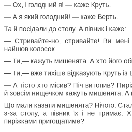
— Ох, і голодний я! — каже Круть.
— А я який голодний! — каже Верть.
Та й посідали до столу. А півник і каже:
— Стривайте-но, стривайте! Ви мені 
найшов колосок.
— Ти,— кажуть мишенята. А хто його о
— Ти,— вже тихіше відказують Круть із 
— А тісто хто місив? Піч витопив? Пирі
й зовсім нищечком кажуть мишенята. А
Що мали казати мишенята? Нічого. Стал
з-за столу, а півник їх і не тримає. 
пиріжками пригощатиме?