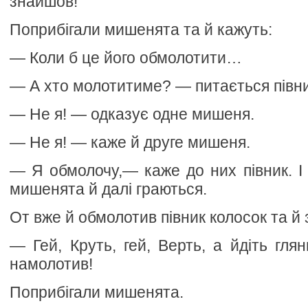
знайшов!
Поприбігали мишенята та й кажуть:
— Коли б це його обмолотити…
— А хто молотитиме? — питається півни
— Не я! — одказує одне мишеня.
— Не я! — каже й друге мишеня.
— Я обмолочу,— каже до них півник. І 
мишенята й далі граються.
От вже й обмолотив півник колосок та й 
— Гей, Круть, гей, Верть, а йдіть глян
намолотив!
Поприбігали мишенята.