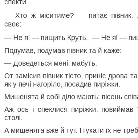
спекти.
— Хто ж міситиме? — питає півник.
своє:
— Не я! — пищить Круть. — Не я! — пи
Подумав, подумав півник та й каже:
— Доведеться мені, мабуть.
От замісив півник тісто, приніс дрова та
як у печі нагоріло, посадив пиріжки.
Мишенята й собі діло мають: пісень спі
Аж ось і спеклися пиріжки, повиймав ї
столі.
А мишенята вже й тут. І гукати їх не треб