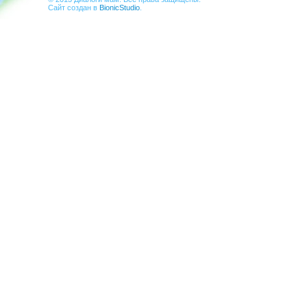
Сайт создан в
BionicStudio
.