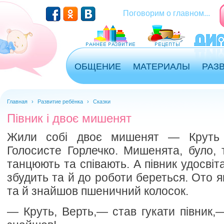
Перейти к основному содержанию
Поговорим о главном...
ОБЩЕНИЕ
МАТЕРИАЛЫ
РАЗ
Главная
›
Развитие ребёнка
›
Сказки
Півник і двоє мишенят
Жили собі двоє мишенят — Круть 
Голосисте Горлечко. Мишенята, було, 
танцюють та співають. А півник удосвіта
збудить та й до роботи береться. Ото як
та й знайшов пшеничний колосок.
— Круть, Верть,— став гукати півник,—