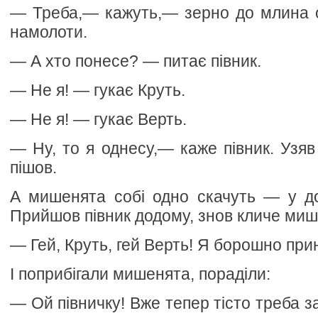
— Треба,— кажуть,— зерно до млина 
намолоти.
— А хто понесе? — питає півник.
— Не я! — гукає Круть.
— Не я! — гукає Верть.
— Ну, то я однесу,— каже півник. Узяв
пішов.
А мишенята собі одно скачуть — у до
Прийшов півник додому, знов кличе миш
— Гей, Круть, гей Верть! Я борошно прин
І поприбігали мишенята, пораділи:
— Ой півничку! Вже тепер тісто треба за