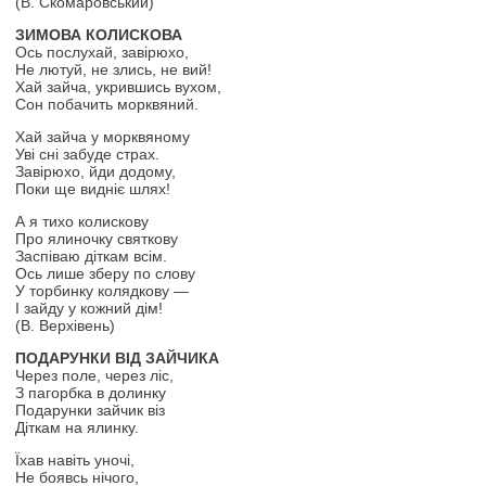
(В. Скомаровський)
ЗИМОВА КОЛИСКОВА
Ось послухай, завірюхо,
Не лютуй, не злись, не вий!
Хай зайча, укрившись вухом,
Сон побачить морквяний.
Хай зайча у морквяному
Уві сні забуде страх.
Завірюхо, йди додому,
Поки ще видніє шлях!
А я тихо колискову
Про ялиночку святкову
Заспіваю діткам всім.
Ось лише зберу по слову
У торбинку колядкову —
І зайду у кожний дім!
(В. Верхівень)
ПОДАРУНКИ ВІД ЗАЙЧИКА
Через поле, через ліс,
З пагорбка в долинку
Подарунки зайчик віз
Діткам на ялинку.
Їхав навіть уночі,
Не боявсь нічого,