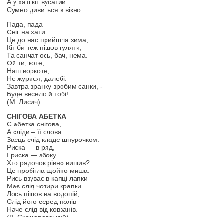
А у хаті кіт вусатий
Сумно дивиться в вікно.
Пада, пада
Сніг на хати,
Це до нас прийшла зима,
Кіт би теж пішов гуляти,
Та санчат ось, бач, нема.
Ой ти, коте,
Наш воркоте,
Не журися, далебі:
Завтра зранку зробим санки, -
Буде весело й тобі!
(М. Лисич)
СНІГОВА АБЕТКА
Є абетка снігова,
А сліди – її слова.
Заєць слід кладе шнурочком:
Риска — в ряд,
І риска — збоку.
Хто рядочок рівно вишив?
Це пробігла щойно миша.
Рись взуває в капці лапки —
Має слід чотири крапки.
Лось пішов на водопій,
Слід його серед полів —
Наче слід від ковзанів.