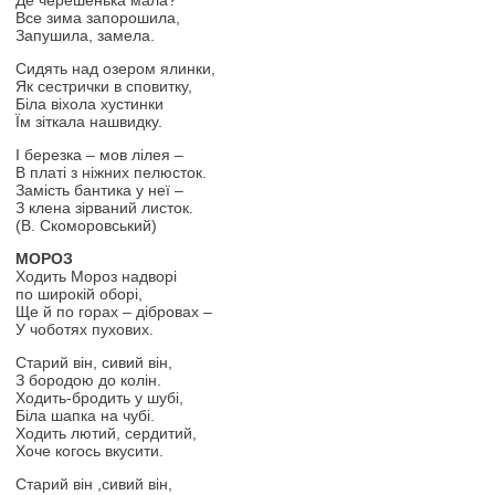
Де черешенька мала?
Все зима запорошила,
Запушила, замела.
Сидять над озером ялинки,
Як сестрички в сповитку,
Біла віхола хустинки
Їм зіткала нашвидку.
І березка – мов лілея –
В платі з ніжних пелюсток.
Замість бантика у неї –
З клена зірваний листок.
(В. Скоморовський)
МОРОЗ
Ходить Мороз надворі
по широкій оборі,
Ще й по горах – дібровах –
У чоботях пухових.
Старий він, сивий він,
З бородою до колін.
Ходить-бродить у шубі,
Біла шапка на чубі.
Ходить лютий, сердитий,
Хоче когось вкусити.
Старий він ,сивий він,