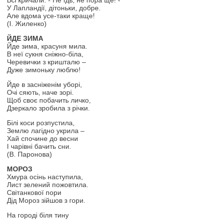
Всі кричали: - Не їдь, не пора ще! -
У Лапландії, дітоньки, добре.
Але вдома усе-таки краще!
(І. Жиленко)
ЙДЕ ЗИМА
Йде зима, красуня мила.
В неї сукня сніжно-біла,
Черевички з кришталю –
Дуже зимоньку люблю!
Йде в засніженім уборі,
Очі сяють, наче зорі.
Щоб своє побачить личко,
Дзеркало зробила з річки.
Білі коси розпустила,
Землю лагідно укрила –
Хай спочине до весни
І чарівні бачить сни.
(В. Паронова)
МОРОЗ
Хмура осінь наступила,
Лист зелений пожовтила.
Світанкової пори
Дід Мороз зійшов з гори.
На городі біля тину