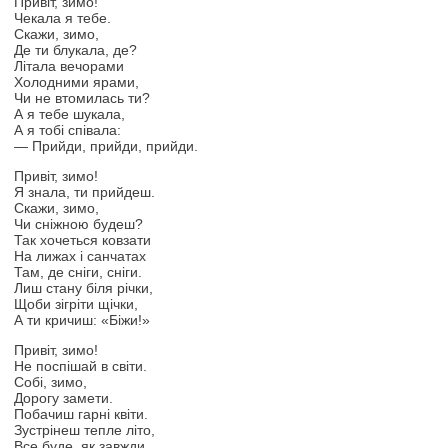
Привіт, зимо!
Чекала я тебе.
Скажи, зимо,
Де ти блукала, де?
Літала вечорами
Холодними ярами,
Чи не втомилась ти?
А я тебе шукала,
А я тобі співала:
— Прийди, прийди, прийди.
Привіт, зимо!
Я знала, ти прийдеш.
Скажи, зимо,
Чи сніжною будеш?
Так хочеться ковзати
На лижах і санчатах
Там, де сніги, сніги.
Лиш стану біля річки,
Щоби зігріти щічки,
А ти кричиш: «Біжи!»
Привіт, зимо!
Не поспішай в світи.
Собі, зимо,
Дорогу замети.
Побачиш гарні квіти.
Зустрінеш тепле літо,
Все буде, як завжди.