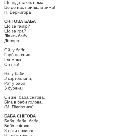
Що ніде таких нема.
Це до нас прийшла зима!
Н. Вернигора
СНІГОВА БАБА
Що за гамір?
Що за гра?
Ліпить бабу
Дітвора.
Ой, у баби
Горб на спині
І ломака
Он яка!
Ніс у баби
З картоплини,
Рот у баби
З буряка!
Ой же, баба снігова,
Біла в баби голова.
(М. Підгірянка)
БАБА СНІГОВА
Баба, баба, баба,
Баба снігова.
З гірки позирає
Начебто жива.