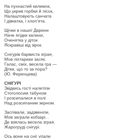
На пухнастий килимок,
Що укрив горбки й лісок,
Налаштовують санчата
І дівчатка, і хлоп'ята.
Щічки в нашої Дарини
Наче ягідки калини,
Оченятка у діток
Яскравіші від зірок.
Снігурів барвиста зграя,
Мов ліхтарики засяє.
Галас, сміх, весела гра —
Дітки, що то за пора?
(Ю. Ференцева)
СНІГУРІ
Звідкись гості налетіли
Стоголосим табуном
І розсипалися в полі
Над розсипаним зерном.
Заспівали, задзвеніли,
Мов заграли кобзарі...
Де взялась весела зграя,
Жарогруді снігурі.
Ось вони на сніг упали