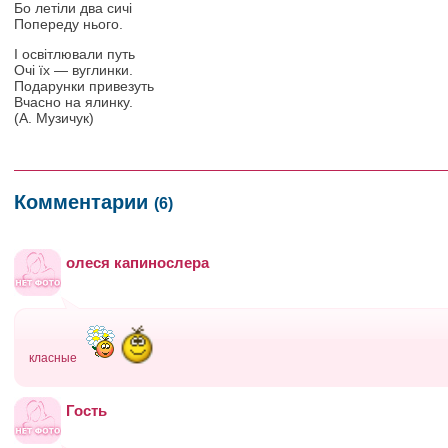
Бо летіли два сичі
Попереду нього.
І освітлювали путь
Очі їх — вуглинки.
Подарунки привезуть
Вчасно на ялинку.
(А. Музичук)
Комментарии
(6)
олеся капинослера
класные
Гость