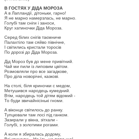
В ГОСТЯХ У ДІДА МОРОЗА
А в Лапландії, дітоньки, гарно!
Я не марно намерзлась, не марно.
Голубі там сніги і заноси,
Круг хатиночки Діда Мороза.
Серед білих снігів таємниче
Палахтіло там сяйво північне,
І світились кристали торосів
По дорозі до Діда Мороза.
Дід Мороз був до мене привітний.
Чай ми пили із липовим цвітом.
Розмовляли про все загадкове,
Про діла новорічні, казкові.
На столі, біля криночки с медом,
Метушився народець кумедний.
Втім, народець той дітям відомий -
То буди звичайнісінькі гноми.
А віконце світилось до ранку.
Тупцювали там лосі під ганком.
Зазирали у вікна, зітхали -
Голубі, з золотими рогами.
А коли я збиралась додому,