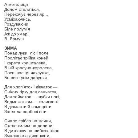
А метелиця
Долом стелиться,
Перекочує через яр...
Усміхаючись,
Роздуваючи
Біле полум'я
Аж до хмар!
В. Ярмуш
ЗИМА
Понад луки, ліс і поле
Пролітає трійка коней
І карета кришталева,
В ній красуня-королева.
Поспішає ця чаклунка,
Бо везе усім дарунки.
Для хлоп'яток і дівчаток —
Сніжну гірку для санчаток,
Для зайчаток — шубки нові,
Ведмежаткам — колискові.
В діаманти й самоцвіти
Заплела вербові віти.
Сипле срібло на ялини,
Стеле килим на долини.
В дитсадку на шибках вікон
Змалювала диво-квіти,