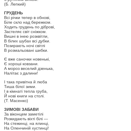
(Б. Лепкий)
ГРУДЕНЬ
Всі річки тепер в обнові,
Біле скло над бережком.
Ходить грудень по діброві,
Застеляє світ сніжком.
Вишні в інею розквітли,
В білих шубах всі дубки.
Позирають ночі світлі
В розмальовані шибки.
Є вже саночки новенькі,
Є хороші ковзани.
А мороз веселий дзенька,
Налітає з далини!
І така привітна й люба
Тиша білої зими.
І в кімнаті тепла груба,
Й нові книги на столі.
(Т. Масенко)
ЗИМОВІ ЗАБАВИ
За віконцем заметілі
Розкидають віхті білі —
На стежинці, на ялинці,
На Оленчиній хустинці!