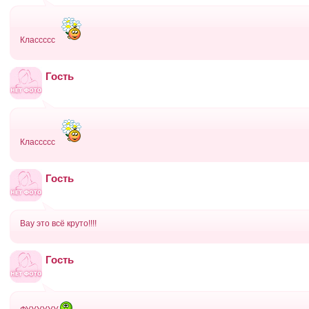
Классссс
Гость
Классссс
Гость
Вау это всё круто!!!!
Гость