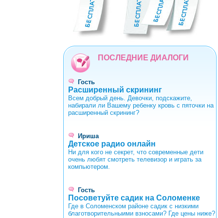
0
1
2
3
4
5
6
7
8
9
ПОСЛЕДНИЕ ДИАЛОГИ
Гость
Расширенный скрининг
Всем добрый день. Девочки, подскажите,
набирали ли Вашему ребенку кровь с пяточки на
расширенный скрининг?
Ириша
Детское радио онлайн
Ни для кого не секрет, что современные дети
очень любят смотреть телевизор и играть за
компьютером.
Гость
Посоветуйте садик на Соломенке
Где в Соломенском районе садик с низкими
благотворительныими взносами? Где цены ниже?