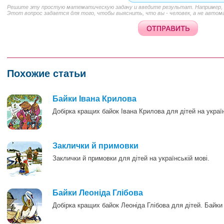
Решите эту простую математическую задачу и введите результат. Например, д
Этот вопрос задается для того, чтобы выяснить, что вы - человек, а не автом
Похожие статьи
0
Байки Івана Крилова
Добірка кращих байок Івана Крилова для дітей на украї
0
Заклички й примовки
Заклички й примовки для дітей на українській мові.
0
Байки Леоніда Глібова
Добірка кращих байок Леоніда Глібова для дітей. Байки