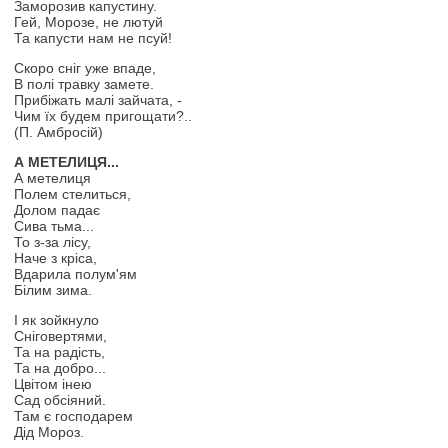
Заморозив капустину.
Гей, Морозе, не лютуй
Та капусти нам не псуй!
Скоро сніг уже впаде,
В полі травку замете.
Прибіжать малі зайчата, -
Чим їх будем пригощати?..
(П. Амбросій)
А МЕТЕЛИЦЯ...
А метелиця
Полем стелиться,
Долом падає
Сива тьма...
То з-за лісу,
Наче з кріса,
Вдарила полум'ям
Білим зима.
І як зойкнуло
Сніговертями,
Та на радість,
Та на добро...
Цвітом інею
Сад обсіяний.
Там є господарем
Дід Мороз.