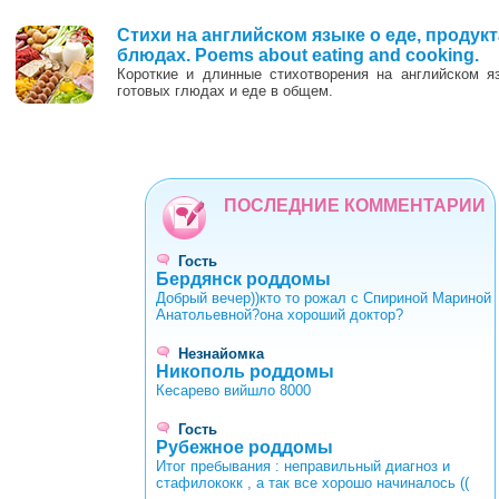
Стихи на английском языке о еде, продук
блюдах. Poems about eating and cooking.
Короткие и длинные стихотворения на английском я
готовых глюдах и еде в общем.
ПОСЛЕДНИЕ КОММЕНТАРИИ
Гость
Бердянск роддомы
Добрый вечер))кто то рожал с Спириной Мариной
Анатольевной?она хороший доктор?
Незнайомка
Никополь роддомы
Кесарево вийшло 8000
Гость
Рубежное роддомы
Итог пребывания : неправильный диагноз и
стафилококк , а так все хорошо начиналось ((