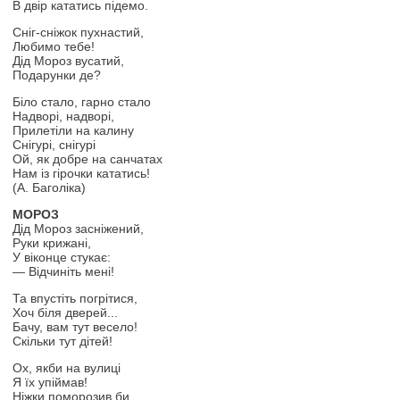
В двір кататись підемо.
Сніг-сніжок пухнастий,
Любимо тебе!
Дід Мороз вусатий,
Подарунки де?
Біло стало, гарно стало
Надворі, надворі,
Прилетіли на калину
Снігурі, снігурі
Ой, як добре на санчатах
Нам із гірочки кататись!
(А. Баголіка)
МОРОЗ
Дід Мороз засніжений,
Руки крижані,
У віконце стукає:
— Відчиніть мені!
Та впустіть погрітися,
Хоч біля дверей...
Бачу, вам тут весело!
Скільки тут дітей!
Ох, якби на вулиці
Я їх упіймав!
Ніжки поморозив би,