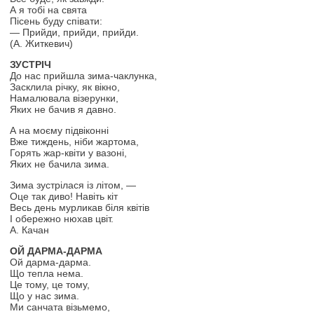
А я тобі на свята
Пісень буду співати:
— Прийди, прийди, прийди.
(А. Житкевич)
ЗУСТРІЧ
До нас прийшла зима-чаклунка,
Засклила річку, як вікно,
Намалювала візерунки,
Яких не бачив я давно.
А на моєму підвіконні
Вже тиждень, ніби жартома,
Горять жар-квіти у вазоні,
Яких не бачила зима.
Зима зустрілася із літом, —
Оце так диво! Навіть кіт
Весь день мурликав біля квітів
І обережно нюхав цвіт.
А. Качан
ОЙ ДАРМА-ДАРМА
Ой дарма-дарма.
Що тепла нема.
Це тому, це тому,
Що у нас зима.
Ми санчата візьмемо,