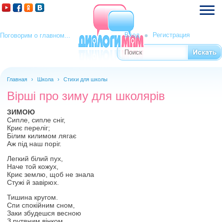
Вход
Регистрация
Поговорим о главном...
Поиск
Форма поиска
Главная
›
Школа
›
Стихи для школы
Вірші про зиму для школярів
ЗИМОЮ
Сипле, сипле сніг,
Криє переліг;
Білим килимом лягає
Аж під наш поріг.
Легкий білий пух,
Наче той кожух,
Криє землю, щоб не знала
Стужі й завірюх.
Тишина кругом.
Спи спокійним сном,
Заки збудешся весною
З рутяним вінком.