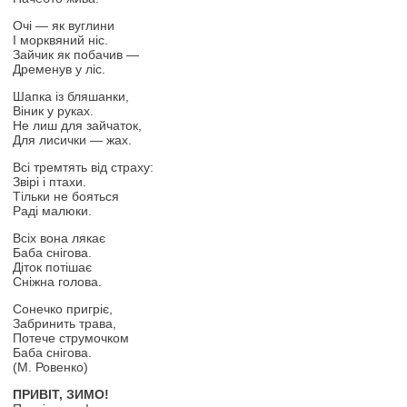
Очі — як вуглини
І морквяний ніс.
Зайчик як побачив —
Дременув у ліс.
Шапка із бляшанки,
Віник у руках.
Не лиш для зайчаток,
Для лисички — жах.
Всі тремтять від страху:
Звірі і птахи.
Тільки не бояться
Раді малюки.
Всіх вона лякає
Баба снігова.
Діток потішає
Сніжна голова.
Сонечко пригріє,
Забринить трава,
Потече струмочком
Баба снігова.
(М. Ровенко)
ПРИВІТ, ЗИМО!