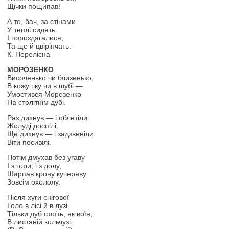
Щічки пощипав!
А то, бач, за стінами
У теплі сидять
І пороздягалися,
Та ще й цвірінчать.
К. Перелісна
МОРОЗЕНКО
Височенько чи близенько,
В кожушку чи в шубі —
Умостився Морозенко
На столітнім дубі.
Раз дихнув — і облетіли
Жолуді доспілі.
Ще дихнув — і задзвеніли
Віти посивілі.
Потім дмухав без угаву
І з гори, і з долу,
Шарпав крону кучеряву
Зовсім охололу.
Після хуги снігової
Голо в лісі й в лузі.
Тільки дуб стоїть, як воїн,
В листяній кольчузі.