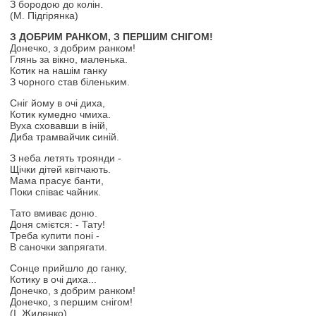
З бородою до колін.
(М. Підгірянка)
З ДОБРИМ РАНКОМ, З ПЕРШИМ СНІГОМ!
Донечко, з добрим ранком!
Глянь за вікно, маленька.
Котик на нашім ганку
З чорного став біленьким.
Сніг йому в очі диха,
Котик кумедно чмиха.
Вуха сховавши в іній,
Диба трамвайчик синій.
З неба летять троянди -
Щічки дітей квітчають.
Мама прасує банти,
Поки співає чайник.
Тато вмиває доню.
Доня смієтся: - Тату!
Треба купити поні -
В саночки запрягати.
Сонце прийшло до ганку,
Котику в очі диха...
Донечко, з добрим ранком!
Донечко, з першим снігом!
(І. Жиленко)