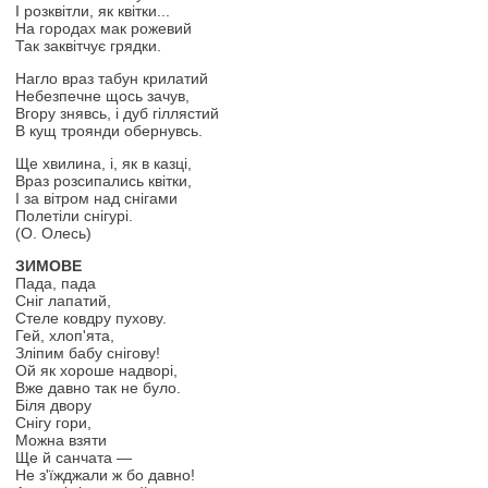
І розквітли, як квітки...
На городах мак рожевий
Так заквітчує грядки.
Нагло враз табун крилатий
Небезпечне щось зачув,
Вгору знявсь, і дуб гіллястий
В кущ троянди обернувсь.
Ще хвилина, і, як в казці,
Враз розсипались квітки,
І за вітром над снігами
Полетіли снігурі.
(О. Олесь)
ЗИМОВЕ
Пада, пада
Сніг лапатий,
Стеле ковдру пухову.
Гей, хлоп'ята,
Зліпим бабу снігову!
Ой як хороше надворі,
Вже давно так не було.
Біля двору
Снігу гори,
Можна взяти
Ще й санчата —
Не з'їжджали ж бо давно!