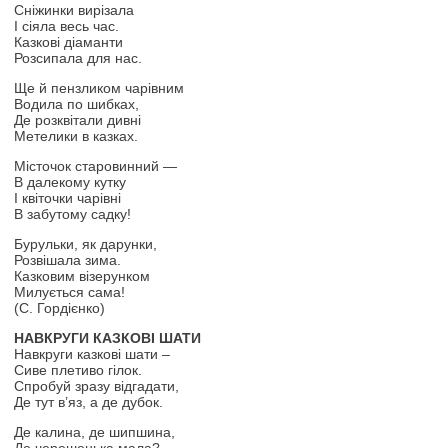
Сніжинки вирізала
І сіяла весь час.
Казкові діаманти
Розсипала для нас.
Ще й пензликом чарівним
Водила по шибках,
Де розквітали дивні
Метелики в казках.
Місточок старовинний —
В далекому кутку
І квіточки чарівні
В забутому садку!
Бурульки, як дарунки,
Розвішала зима.
Казковим візерунком
Милується сама!
(С. Гордієнко)
НАВКРУГИ КАЗКОВІ ШАТИ
Навкруги казкові шати –
Сиве плетиво гілок.
Спробуй зразу відгадати,
Де тут в’яз, а де дубок.
Де калина, де шипшина,