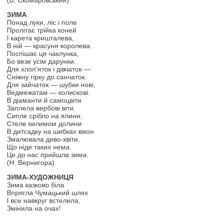
(В. Скомаровський)
ЗИМА
Понад луки, ліс і поле
Пролітає трійка коней
І карета кришталева,
В ній — красуня королева.
Поспішає ця чаклунка,
Бо везе усім дарунки.
Для хлоп'яток і дівчаток —
Сніжну гірку до санчаток.
Для зайчаток — шубки нові,
Ведмежатам — колискові.
В діаманти й самоцвіти
Заплела вербові віти.
Сипле срібло на ялини,
Стеле килимом долини
В дитсадку на шибках вікон
Змалювала диво-квіти,
Що ніде таких нема.
Це до нас прийшла зима.
(Н. Вернигора)
ЗИМА-ХУДОЖНИЦЯ
Зима казково біла
Впрягла Чумацький шлях
І все навкруг встелила,
Змінила на очах!