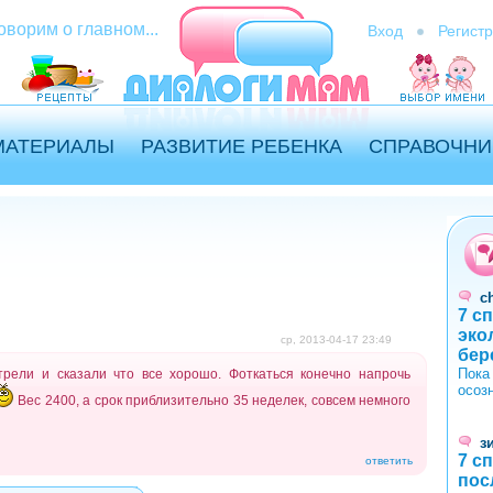
оворим о главном...
Вход
Регист
МАТЕРИАЛЫ
РАЗВИТИЕ РЕБЕНКА
СПРАВОЧНИ
c
7 с
эко
ср, 2013-04-17 23:49
бер
Пока
рели и сказали что все хорошо. Фоткаться конечно напрочь
осоз
Вес 2400, а срок приблизительно 35 неделек, совсем немного
з
7 с
ответить
пос