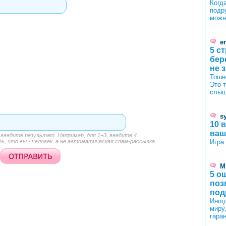
Когда
подр
можн
er
5 с
бер
не 
Тошн
Это 
слыш
s
10 
ваш
ведите результат. Например, для 1+3, введите 4.
, что вы - человек, а не автоматическая спам-рассылка.
Игра
М
5 о
поз
под
Иног
миру
гаран