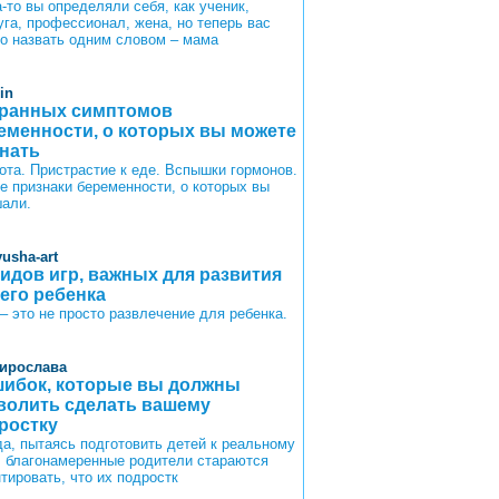
-то вы определяли себя, как ученик,
уга, профессионал, жена, но теперь вас
о назвать одним словом – мама
in
транных симптомов
еменности, о которых вы можете
знать
ота. Пристрастие к еде. Вспышки гормонов.
те признаки беременности, о которых вы
али.
yusha-art
видов игр, важных для развития
его ребенка
 – это не просто развлечение для ребенка.
ирослава
шибок, которые вы должны
волить сделать вашему
ростку
да, пытаясь подготовить детей к реальному
, благонамеренные родители стараются
тировать, что их подростк