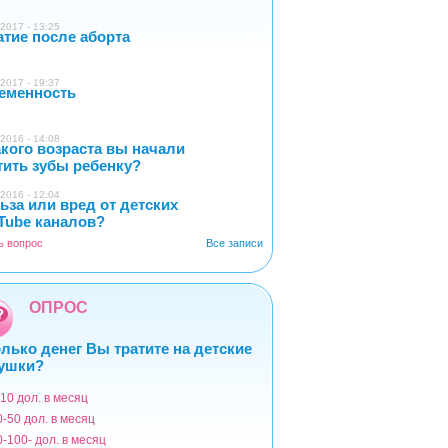
2017 - 13:25
атие после аборта
1
2017 - 19:37
еменность
0
2016 - 14:08
акого возраста вы начали
4
тить зубы ребенку?
2016 - 12:04
ьза или вред от детских
2
Tube каналов?
ь вопрос
Все записи
ОПРОС
лько денег Вы тратите на детские
ушки?
-10 дол. в месяц
ианты
0-50 дол. в месяц
0-100- дол. в месяц