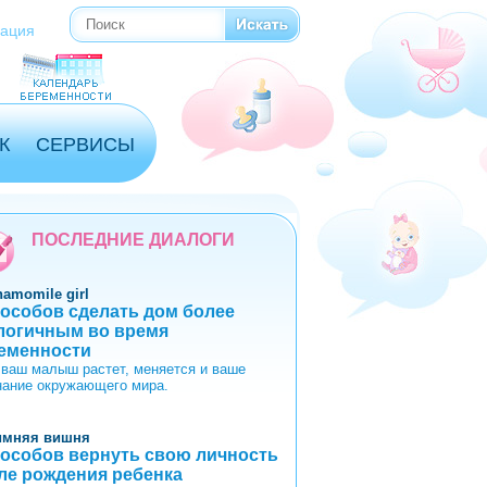
Поиск
Форма поиска
рация
К
СЕРВИСЫ
ПОСЛЕДНИЕ ДИАЛОГИ
hamomile girl
пособов сделать дом более
логичным во время
еменности
 ваш малыш растет, меняется и ваше
нание окружающего мира.
имняя вишня
пособов вернуть свою личность
ле рождения ребенка