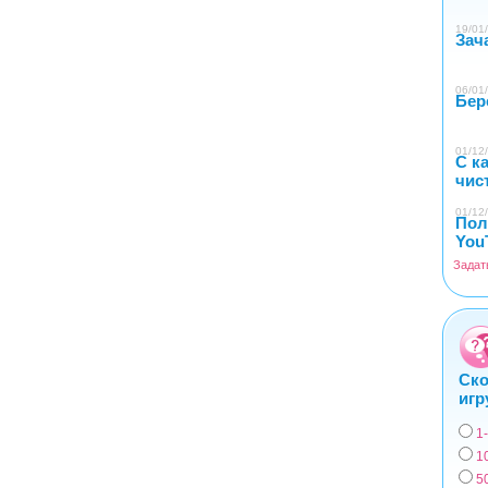
19/01/
Зач
06/01/
Бер
01/12/
С к
чис
01/12/
Пол
You
Задат
Ско
игр
1
Вар
1
5