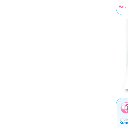
Начат
<
>
0
1
2
3
4
17/06/
Кон