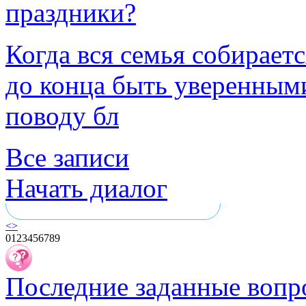
праздники?
Когда вся семья собирает
до конца быть уверенными
поводу бл
Все записи
Начать диалог
<
>
0
1
2
3
4
5
6
7
8
9
Последние заданные вопр