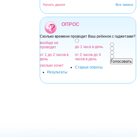
Начать диалог
Все записи
ОПРОС
Сколько времени проводит Ваш ребенок с гаджетами?
Варианты
вообще не
до 1 часа в день
проводит
от 1 до 2 часов в
от 2 часов до 4
день
часов в день
сколько хочет
Старые опросы
Результаты