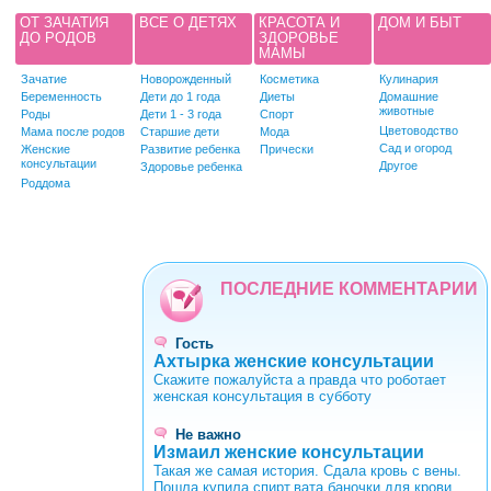
ОТ ЗАЧАТИЯ
ВСЕ О ДЕТЯХ
КРАСОТА И
ДОМ И БЫТ
ДО РОДОВ
ЗДОРОВЬЕ
МАМЫ
Зачатие
Новорожденный
Косметика
Кулинария
Беременность
Дети до 1 года
Диеты
Домашние
животные
Роды
Дети 1 - 3 года
Спорт
Цветоводство
Мама после родов
Старшие дети
Мода
Сад и огород
Женские
Развитие ребенка
Прически
консультации
Другое
Здоровье ребенка
Роддома
ПОСЛЕДНИЕ КОММЕНТАРИИ
Гость
Ахтырка женские консультации
Скажите пожалуйста а правда что роботает
женская консультация в субботу
Не важно
Измаил женские консультации
Такая же самая история. Сдала кровь с вены.
Пошла купила спирт,вата,баночки для крови.