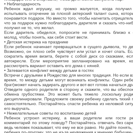
• Неблагодарность
Ребенок ждал игрушку, но громко жалуется, когда получи
испытывать огорчение за плохой актерский талант сына, котор
понравится подарок. Но вместо того, чтобы нагнетать отрицател
что за подарок нужно поблагодарить дарителя и сказать что-ни
получил не то, что желал.
Если даритель обиделся, попросите не принимать близко к 
молод, чтобы понять, как себя стоит вести.
• Детская истерика на празднике
Если ребенок начинает превращаться в сущего дьявола, то де
Возможно, он плохо себя чувствует или устал и хочет спать. Е
сократить время визита, берите с собой диск со сказками, ес
автокресле. Если мероприятие запланировано на время, ко
рассмотреть вариант оставить его дома с няней.
• Затевается конфликт между детьми в гостях
Встречи с друзьями в Рождество для многих традиция. Но если 
время, то между детьми могут возникать конфликты. Один реб
брат)может начать задирать другого и вот-вот готова начаться др
Отведите одного родителя в сторону и скажите, что вы обесп
обмена грубостями. Это может быть тяжело ,поскольку роди
дисциплинировали. Предложите своему ребенку сделать тихий 
самостоятельно. Постарайтесь спасти ребенка из неловкой ситу
его выручать.
• Нежелательные советы по воспитанию детей
Ребенок устроил истерику, а ваши родители или гости р
комментарий по этому поводу? Постарайтесь отвечать без сар
ведь человек показывает, что ему не все равно. Но дайте понять
ребенка по-другому, это не из-за неуважения к мнению бабушек