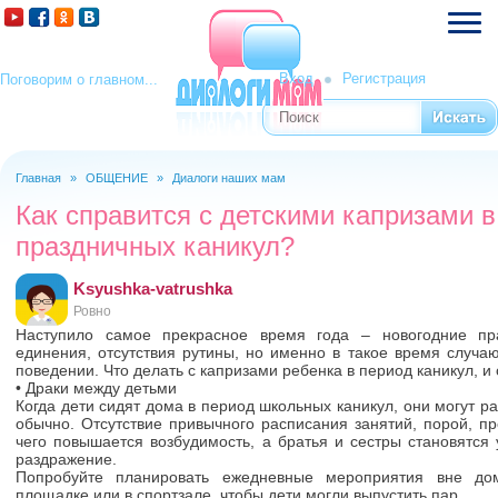
Вход
Регистрация
Поговорим о главном...
Поиск
Форма поиска
Главная
»
ОБЩЕНИЕ
»
Диалоги наших мам
Вы здесь
Как справится с детскими капризами в
праздничных каникул?
Ksyushka-vatrushka
Ровно
Наступило самое прекрасное время года – новогодние пр
единения, отсутствия рутины, но именно в такое время случа
поведении. Что делать с капризами ребенка в период каникул, и
• Драки между детьми
Когда дети сидят дома в период школьных каникул, они могут р
обычно. Отсутствие привычного расписания занятий, порой, про
чего повышается возбудимость, а братья и сестры становятся
раздражение.
Попробуйте планировать ежедневные мероприятия вне дом
площадке или в спортзале, чтобы дети могли выпустить пар.