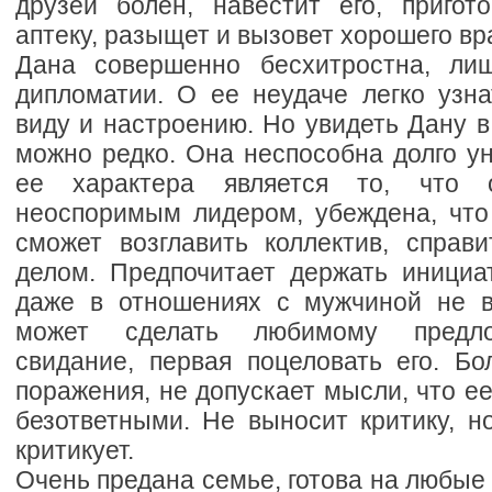
друзей болен, навестит его, пригото
аптеку, разыщет и вызовет хорошего вр
Дана совершенно бесхитростна, ли
дипломатии. О ее неудаче легко узн
виду и настроению. Но увидеть Дану 
можно редко. Она неспособна долго у
ее характера является то, что 
неоспоримым лидером, убеждена, что
сможет возглавить коллектив, справ
делом. Предпочитает держать инициат
даже в отношениях с мужчиной не в
может сделать любимому предло
свидание, первая поцеловать его. Бо
поражения, не допускает мысли, что ее
безответными. Не выносит критику, н
критикует.
Очень предана семье, готова на любые