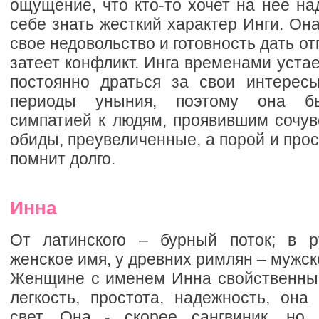
ощущение, что кто-то хочет на нее над
себе знать жесткий характер Инги. Он
свое недовольство и готовность дать отп
затеет конфликт. Инга временами устае
постоянно драться за свои интерес
периоды уныния, поэтому она бы
симпатией к людям, проявившим сочув
обиды, преувеличенные, а порой и про
помнит долго.
Инна
От латинского – бурный поток; в р
женское имя, у древних римлян – мужск
Женщине с именем Инна свойственны т
легкость, простота, надежность, она
свет. Она - скорее сангвиник, н