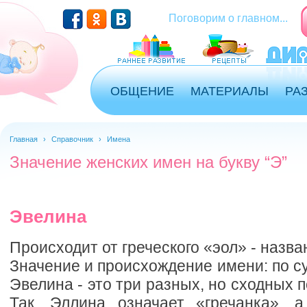
Поговорим о главном...
ОБЩЕНИЕ
МАТЕРИАЛЫ
РА
Главная
›
Справочник
›
Имена
Значение женских имен на букву “Э”
Эвелина
Происходит от греческого «эол» - назва
Значение и происхождение имени: по су
Эвелина - это три разных, но сходных п
Так, Эллина означает «гречанка», 