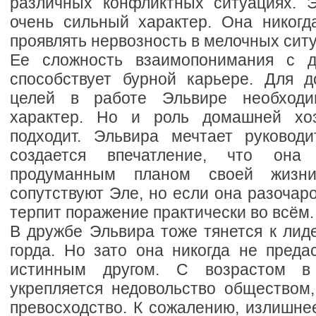
различных конфликтных ситуациях. 
очень сильный характер. Она никогд
проявлять нервозность в мелочных сит
Ее сложность взаимопонимания с 
способствует бурной карьере. Для 
целей в работе Эльвире необходи
характер. Но и роль домашней хо
подходит. Эльвира мечтает руковод
создается впечатление, что он
продуманным планом своей жизн
сопутствуют Эле, но если она разочаро
терпит поражение практически во всём.
В дружбе Эльвира тоже тянется к лид
горда. Но зато она никогда не предас
истинным другом. С возрастом 
укрепляется недовольство обществом
превосходство. К сожалению, излишне