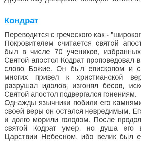
Кондрат
Переводится с греческого как - "широко
Покровителем считается святой апост
был в числе 70 учеников, избранны
Святой апостол Кодрат проповедовал 
слово Божие. Он был епископом и с
многих привел к христианской ве
разрушал идолов, изгонял бесов, иск
Святой апостол подвергался гонениям.
Однажды язычники побили его камнями
своей веры он остался невредимым. Ег
и долго морили голодом. После продо
святой Кодрат умер, но душа его 
Царствии Небесном, ибо велик был ег