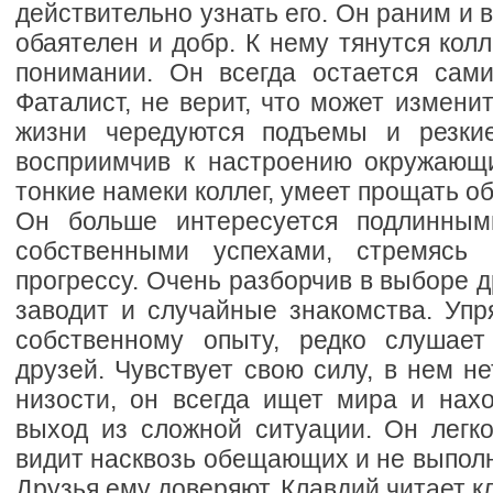
действительно узнать его. Он раним и 
обаятелен и добр. К нему тянутся кол
понимании. Он всегда остается сами
Фаталист, не верит, что может изменит
жизни чередуются подъемы и резки
восприимчив к настроению окружающ
тонкие намеки коллег, умеет прощать о
Он больше интересуется подлинным
собственными успехами, стремясь
прогрессу. Очень разборчив в выборе д
заводит и случайные знакомства. Упр
собственному опыту, редко слушает
друзей. Чувствует свою силу, в нем не
низости, он всегда ищет мира и нах
выход из сложной ситуации. Он легк
видит насквозь обещающих и не выпол
Друзья ему доверяют. Клавдий читает кл