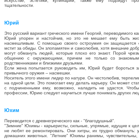
искусстве, эстетики, кулинарии, также ему подойдут пр
тщательности.
Юрий
Это русский вариант греческого имени Георгий, переводимого к
Юрий упорен и настойчив, но это не мешает ему быть жи
насмешливым. С помощью своего остроумия он защищается 
мстит за обиды. Он злопамятен и самолюбив, хотя внешние доб
могут обмануть людей, которые плохо его знают. Порой чре
общению с окружающими, причем не только со знакомым
родственниками и близкими друзьями.
Если жена попытается руководить им, Юрий будет бороться 
привычного оружия – насмешки.
Носитель этого имени лидер по натуре. Он честолюбив, терпели
на одной цели. Это помогает ему делать карьеру. Он может ста
с подчиненными ему, возможно, наладить не удастся. Чтоб
профессии, Юрию следует научиться лучше понимать других лю
Юхим
Переводится с древнегреческого как - "благодушный".
"Зимние" Юхимы - карьеристы, сильные, упрямые, идущие к це
не любят ее ремонтировать. Они хитры, их трудно обмануть: 
домашних животных. "Летние" Юхимы ранимы, чувствительны, 