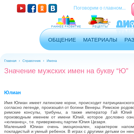
Поговорим о главном...
ОБЩЕНИЕ
МАТЕРИАЛЫ
РА
Главная
›
Справочник
›
Имена
Значение мужских имен на букву “Ю”
Юлиан
Имя Юлиан имеет латинские корни, происходит патрицианского
согласно легенде, произошёл от богини Венеры. Римское родовое
римские консулы, трибуны, а также император Гай Юлий
производным именем от имени Юлий, которое дословно озн
«юлианец», т.е. приверженец партии Юлия Цезаря.
Маленький Юлиан очень эмоционален, характером напом
покладистый и умный ребенок. В играх с другими детьми он нен