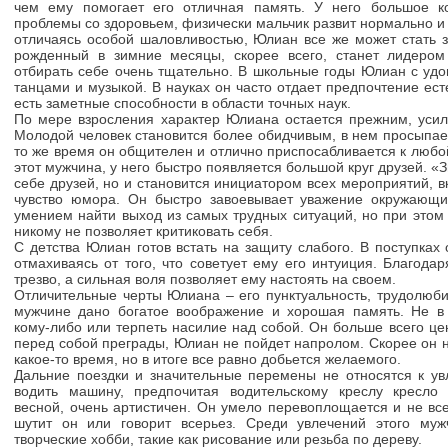
чем ему помогает его отличная память. У него большое к
проблемы со здоровьем, физически мальчик развит нормально и 
отличаясь особой шаловливостью, Юлиан все же может стать з
рожденный в зимние месяцы, скорее всего, станет лидером 
отбирать себе очень тщательно. В школьные годы Юлиан с удо
танцами и музыкой. В науках он часто отдает предпочтение ест
есть заметные способности в области точных наук.
По мере взросления характер Юлиана остается прежним, уси
Молодой человек становится более обидчивым, в нем просыпает
то же время он общителен и отлично приспосабливается к любой
этот мужчина, у него быстро появляется большой круг друзей. 
себе друзей, но и становится инициатором всех мероприятий, 
чувство юмора. Он быстро завоевывает уважение окружающи
умением найти выход из самых трудных ситуаций, но при этом
никому не позволяет критиковать себя.
С детства Юлиан готов встать на защиту слабого. В поступках 
отмахиваясь от того, что советует ему его интуиция. Благода
трезво, а сильная воля позволяет ему настоять на своем.
Отличительные черты Юлиана – его пунктуальность, трудолюби
мужчине дано богатое воображение и хорошая память. Не в
кому-либо или терпеть насилие над собой. Он больше всего цен
перед собой преграды, Юлиан не пойдет напролом. Скорее он 
какое-то время, но в итоге все равно добьется желаемого.
Дальние поездки и значительные перемены не относятся к у
водить машину, предпочитая водительскому креслу кресло
весной, очень артистичен. Он умело перевоплощается и не вс
шутит он или говорит всерьез. Среди увлечений этого муж
творческие хобби, такие как рисование или резьба по дереву.