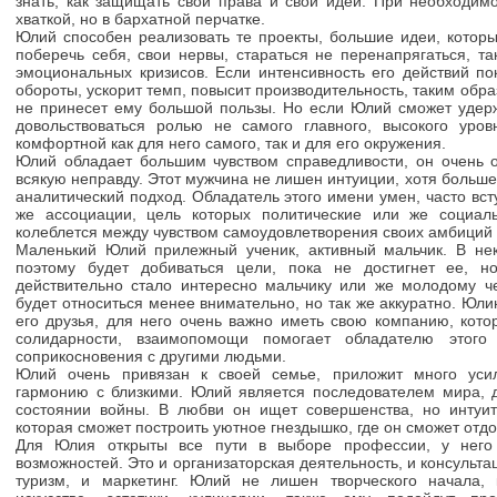
знать, как защищать свои права и свои идеи. При необходимо
хваткой, но в бархатной перчатке.
Юлий способен реализовать те проекты, большие идеи, которы
поберечь себя, свои нервы, стараться не перенапрягаться, та
эмоциональных кризисов. Если интенсивность его действий по
обороты, ускорит темп, повысит производительность, таким образ
не принесет ему большой пользы. Но если Юлий сможет удер
довольствоваться ролью не самого главного, высокого уров
комфортной как для него самого, так и для его окружения.
Юлий обладает большим чувством справедливости, он очень 
всякую неправду. Этот мужчина не лишен интуиции, хотя больше
аналитический подход. Обладатель этого имени умен, часто вст
же ассоциации, цель которых политические или же социал
колеблется между чувством самоудовлетворения своих амбиций и
Маленький Юлий прилежный ученик, активный мальчик. В нек
поэтому будет добиваться цели, пока не достигнет ее, н
действительно стало интересно мальчику или же молодому ч
будет относиться менее внимательно, но так же аккуратно. Юли
его друзья, для него очень важно иметь свою компанию, кото
солидарности, взаимопомощи помогает обладателю этого
соприкосновения с другими людьми.
Юлий очень привязан к своей семье, приложит много уси
гармонию с близкими. Юлий является последователем мира, 
состоянии войны. В любви он ищет совершенства, но интуит
которая сможет построить уютное гнездышко, где он сможет отдох
Для Юлия открыты все пути в выборе профессии, у него 
возможностей. Это и организаторская деятельность, и консульт
туризм, и маркетинг. Юлий не лишен творческого начала,