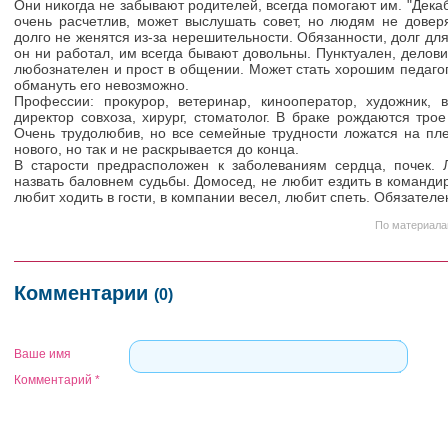
Они никогда не забывают родителей, всегда помогают им. "Дек
очень расчетлив, может выслушать совет, но людям не довер
долго не женятся из-за нерешительности. Обязанности, долг дл
он ни работал, им всегда бывают довольны. Пунктуален, делови
любознателен и прост в общении. Может стать хорошим педаго
обмануть его невозможно.
Профессии: прокурор, ветеринар, кинооператор, художник, в
директор совхоза, хирург, стоматолог. В браке рождаются трое
Очень трудолюбив, но все семейные трудности ложатся на пл
нового, но так и не раскрывается до конца.
В старости предрасположен к заболеваниям сердца, почек.
назвать баловнем судьбы. Домосед, не любит ездить в команди
любит ходить в гости, в компании весел, любит спеть. Обязател
По материала
Комментарии
(0)
Ваше имя
Комментарий
*