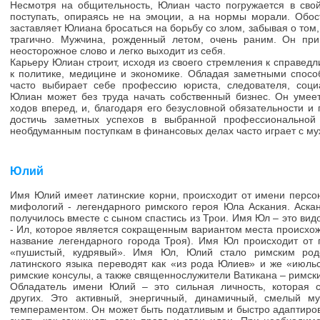
Несмотря на общительность, Юлиан часто погружается в сво
поступать, опираясь не на эмоции, а на нормы морали. Обос
заставляет Юлиана бросаться на борьбу со злом, забывая о том,
трагично. Мужчина, рожденный летом, очень раним. Он пр
неосторожное слово и легко выходит из себя.
Карьеру Юлиан строит, исходя из своего стремления к справедл
к политике, медицине и экономике. Обладая заметными спос
часто выбирает себе профессию юриста, следователя, соци
Юлиан может без труда начать собственный бизнес. Он умее
ходов вперед, и, благодаря его безусловной обязательности и
достичь заметных успехов в выбранной профессиональной 
необдуманным поступкам в финансовых делах часто играет с му
Юлий
Имя Юлий имеет латинские корни, происходит от имени персо
мифологий - легендарного римского героя Юла Аскания. Аска
получилось вместе с сыном спастись из Трои. Имя Юл – это ви
- Ил, которое является сокращенным вариантом места происхо
название легендарного города Троя). Имя Юл происходит от г
«пушистый, кудрявый». Имя Юл, Юлий стало римским родов
латинского языка переводят как «из рода Юлиев» и же «июл
римские консулы, а также священнослужители Ватикана – римск
Обладатель имени Юлий – это сильная личность, которая 
других. Это активный, энергичный, динамичный, смелый м
темпераментом. Он может быть податливым и быстро адаптирова