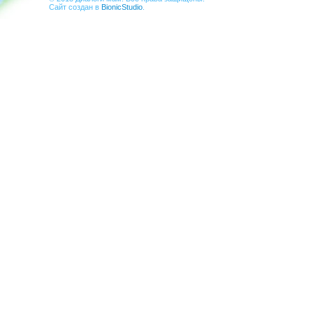
Сайт создан в
BionicStudio
.