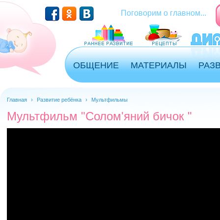
Перейти к основному содержанию
Поговорим о главном...
ОБЩЕНИЕ
МАТЕРИАЛЫ
РАЗ
Главная
›
Развитие ребёнка
›
Мультфильмы
Мультфильм "Солом'яний бичок "