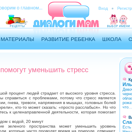
оворим о главном...
Вход
Регист
МАТЕРИАЛЫ
РАЗВИТИЕ РЕБЕНКА
ШКОЛА
 помогут уменьшить стресс
К
Иль
Дево
ой процент людей страдает от высокого уровня стресса.
черн
ы справиться с проблемами, потому что стресс является
обла
ии, гнева, тревоги, напряжения в мышцах, головных болей
рожат
рели», кто-то может сказать: «просто расслабься». Но что
что...
тесь к целенаправленной деятельности, которая помогает
В
дом с водой, 20 минут
Сла
вие зеленого пространства может уменьшить уровень
Есть
юди, которые часто проводят время на природе, отвечают,
Наш 