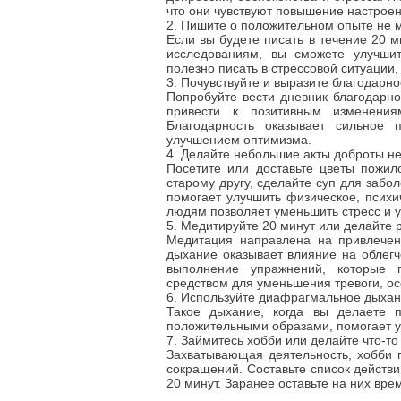
что они чувствуют повышение настроен
2. Пишите о положительном опыте не 
Если вы будете писать в течение 20 м
исследованиям, вы сможете улучшит
полезно писать в стрессовой ситуации,
3. Почувствуйте и выразите благодарно
Попробуйте вести дневник благодарно
привести к позитивным изменения
Благодарность оказывает сильное п
улучшением оптимизма.
4. Делайте небольшие акты доброты н
Посетите или доставьте цветы пожил
старому другу, сделайте суп для заб
помогает улучшить физическое, псих
людям позволяет уменьшить стресс и ус
5. Медитируйте 20 минут или делайт
Медитация направлена на привлечен
дыхание оказывает влияние на облегче
выполнение упражнений, которые 
средством для уменьшения тревоги, ос
6. Используйте диафрагмальное дыхан
Такое дыхание, когда вы делаете 
положительными образами, помогает 
7. Займитесь хобби или делайте что-то
Захватывающая деятельность, хобби 
сокращений. Составьте список действи
20 минут. Заранее оставьте на них вр