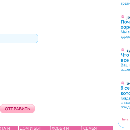
трат
j
Поч
хор
Мы з
здор
s
Что
все
Ваш 
иссл
S
9 с
кот
Когд
счас
рожд
Начат
ОТА И
ДОМ И БЫТ
ХОББИ И
СЕМЬЯ