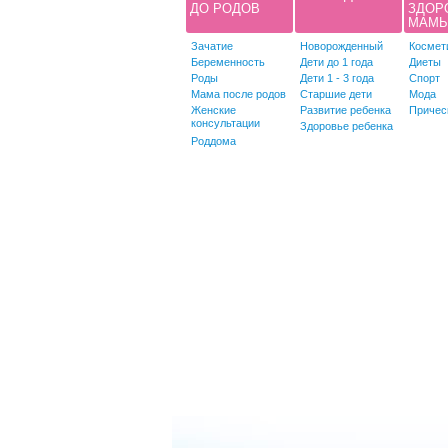
ДО РОДОВ
ЗДОР
МАМ
Зачатие
Новорожденный
Космет
Беременность
Дети до 1 года
Диеты
Роды
Дети 1 - 3 года
Спорт
Мама после родов
Старшие дети
Мода
Женские
Развитие ребенка
Причес
консультации
Здоровье ребенка
Роддома