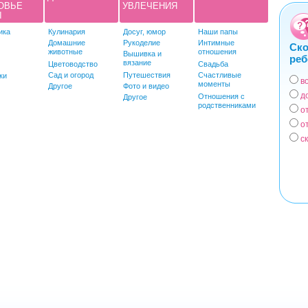
ОВЬЕ
УВЛЕЧЕНИЯ
Ы
ика
Кулинария
Досуг, юмор
Наши папы
Домашние
Рукоделие
Интимные
Ско
животные
отношения
Вышивка и
реб
вязание
Цветоводство
Свадьба
Сад и огород
Путешествия
Счастливые
ки
в
моменты
Вар
Другое
Фото и видео
д
Отношения с
Другое
родственниками
о
о
с