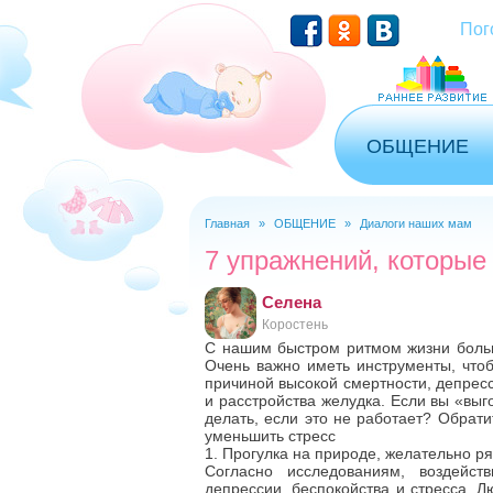
Перейти к основному содержанию
Пог
ОБЩЕНИЕ
Главная
»
ОБЩЕНИЕ
»
Диалоги наших мам
Вы здесь
7 упражнений, которые
Селена
Коростень
С нашим быстром ритмом жизни больш
Очень важно иметь инструменты, чтоб
причиной высокой смертности, депресс
и расстройства желудка. Если вы «выго
делать, если это не работает? Обрати
уменьшить стресс
1. Прогулка на природе, желательно ря
Согласно исследованиям, воздейст
депрессии, беспокойства и стресса. Л