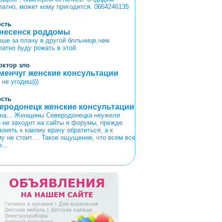
латно, может кому пригодится. 0664246135
ость
несенск роддомы
чше за плачу в другой блльнице,чем
латно буду рожать в этой.
октор зло
менчуг женские консультации
 не угодиш)))
ость
еродонецк женские консультации
на... Женщины Северодонецка неужели
о не заходит на сайты и форумы, прежде
онять к какому врачу обратиться, а к
у не стоит.... Такое ощущение, что всем все
...