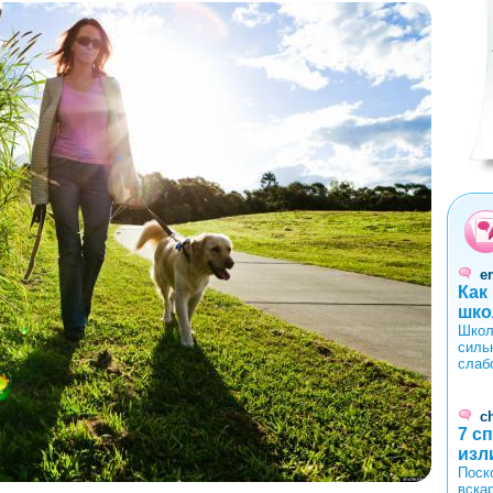
0
1
2
3
4
er
Как
шко
Школ
силь
слаб
c
7 с
изл
Поск
вска