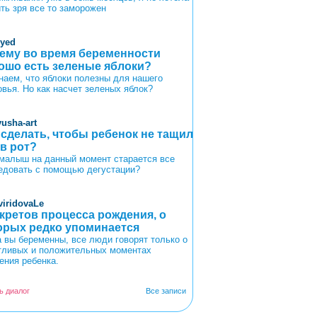
ить зря все то заморожен
oyed
ему во время беременности
ошо есть зеленые яблоки?
наем, что яблоки полезны для нашего
овья. Но как насчет зеленых яблок?
yusha-art
 сделать, чтобы ребенок не тащил
 в рот?
малыш на данный момент старается все
едовать с помощью дегустации?
viridovaLe
екретов процесса рождения, о
орых редко упоминается
а вы беременны, все люди говорят только о
тливых и положительных моментах
ения ребенка.
ь диалог
Все записи