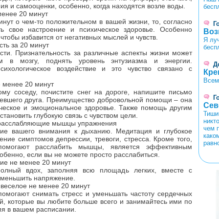
ия и самооценки, особенно, когда находятся возле воды.
бесп
менее 20 минут
инут о чем-то положительном в вашей жизни, то, согласно
Г
ь свое настроение и психическое здоровье. Особенно
Воз
 чтобы избавится от негативных мыслей и чувств.
Я лу
сть за 20 минут
бесп
сти. Признательность за различные аспекты жизни может
м в мозгу, поднять уровень энтузиазма и энергии.
Д
сихологическое воздействие и это чувство связано с
Кре
Всем
е менее 20 минут
ому соседу, почистите снег на дороге, напишите письмо
Г
олевшего друга. Преимущество добровольной помощи – она
Сев
ическое и эмоциональное здоровье. Также помощь другим
Тиши
тановить глубокую связь с чувством цели.
никт
е расслабляющие мышцы упражнения
чем п
ие вашего внимания к дыханию. Медитация и глубокое
каком
ние симптомов депрессии, тревоги, стресса. Кроме того,
равно
помогают расслабить мышцы, является эффективным
обенно, если вы не можете просто расслабиться.
ие не менее 20 минут
полный вдох, заполняя всю площадь легких, вместе с
<
>
уменьшить напряжение.
 веселое не менее 20 минут
помогают снимать стресс и уменьшать частоту сердечных
й, которые вы любите больше всего и занимайтесь ими по
емя в вашем расписании.