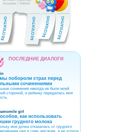
5
6
7
8
9
ПОСЛЕДНИЕ ДИАЛОГИ
in
 мы побороли страх перед
льными сочинениями
ьные сочинения никогда не были моей
ной стороной, и ребенку передалась моя
ость.
hamomile girl
пособов, как использовать
ишки грудного молока
ольку моя дочка отказалась от грудного
рмливания уже в семь месяцев, я не хотела