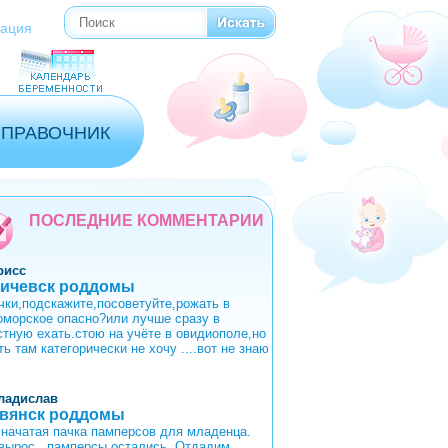
Поиск
Форма поиска
рация
СПРАВОЧНИК
ПОСЛЕДНИЕ КОММЕНТАРИИ
рисс
ичевск роддомы
чки,подскажите,посоветуйте,рожать в
оморское опасно?или лучше сразу в
стную ехать.стою на учёте в овидиополе,но
ь там категорически не хочу ....вот не знаю
ладислав
вянск роддомы
 начатая пачка памперсов для младенца.
вырос , памперсы остались. Отдадим