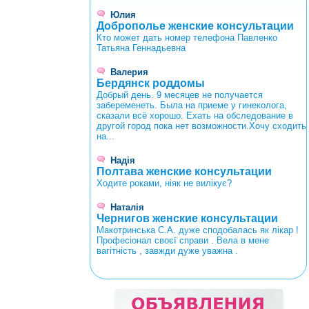
Юлия
Доброполье женские консультации
Кто может дать номер телефона Павленко
Татьяна Геннадьевна
Валерия
Бердянск роддомы
Добрый день. 9 месяцев не получается
забеременеть. Была на приеме у гинеколога,
сказали всё хорошо. Ехать на обследование в
другой город пока нет возможности.Хочу сходить
на...
Надія
Полтава женские консультации
Ходите роками, ніяк не вилікує?
Наталія
Чернигов женские консультации
Макотринська С.А. дуже сподобалась як лікар !
Професіонал своєї справи . Вела в мене
вагітність , завжди дуже уважна .
<
>