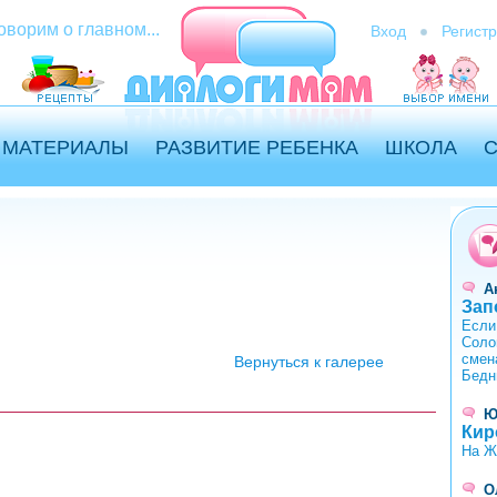
оворим о главном...
Вход
Регист
МАТЕРИАЛЫ
РАЗВИТИЕ РЕБЕНКА
ШКОЛА
А
Зап
Если 
Соло
смен
Вернуться к галерее
Бедн
Ю
Кир
На Ж
О