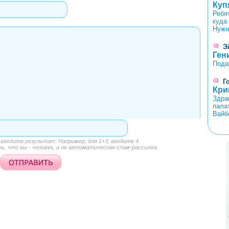
Куп
Ребя
куда
Нужн
Э
Ген
Пода
Г
Кри
Здра
пала
Вайб
ведите результат. Например, для 1+3, введите 4.
<
>
, что вы - человек, а не автоматическая спам-рассылка.