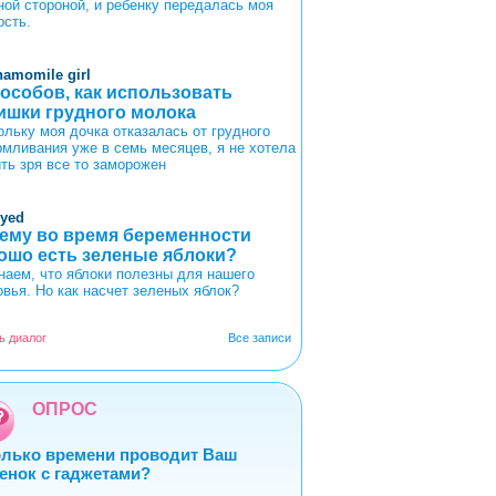
ной стороной, и ребенку передалась моя
ость.
hamomile girl
пособов, как использовать
ишки грудного молока
ольку моя дочка отказалась от грудного
рмливания уже в семь месяцев, я не хотела
ить зря все то заморожен
oyed
ему во время беременности
ошо есть зеленые яблоки?
наем, что яблоки полезны для нашего
овья. Но как насчет зеленых яблок?
ь диалог
Все записи
ОПРОС
лько времени проводит Ваш
енок с гаджетами?