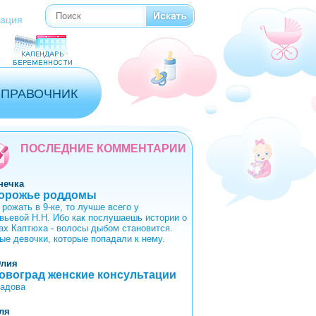
Поиск
Форма поиска
рация
СПРАВОЧНИК
ПОСЛЕДНИЕ КОММЕНТАРИИ
нечка
орожье роддомы
рожать в 9-ке, то лучше всего у
вьевой Н.Н. Ибо как послушаешь истории о
ах Каптюха - волосы дыбом становится.
ые девочки, которые попадали к нему.
лия
овоград женские консультации
адова
ля