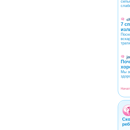
силь
слаб
c
7 с
изл
Поск
вска
трат
j
Поч
хор
Мы з
здор
Начат
Ско
реб