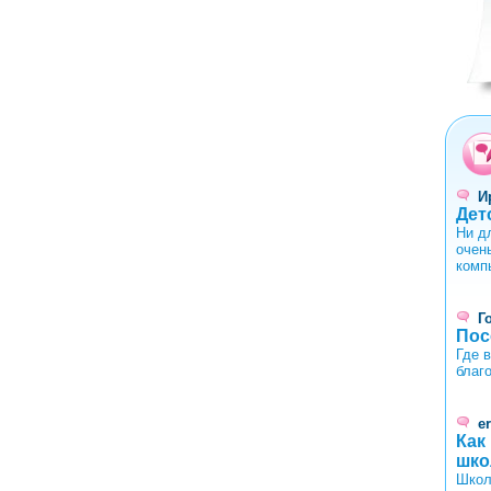
0
1
2
3
4
И
Дет
Ни д
очен
комп
Г
Пос
Где 
благ
er
Как
шко
Школ