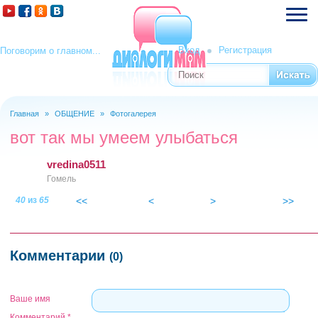
Вход
Регистрация
Поговорим о главном...
Поиск
Форма поиска
Главная
»
ОБЩЕНИЕ
»
Фотогалерея
Вы здесь
вот так мы умеем улыбаться
vredina0511
Гомель
40
из
65
<<
<
>
>>
sdc10055.jpg
Комментарии
(0)
Ваше имя
Комментарий
*