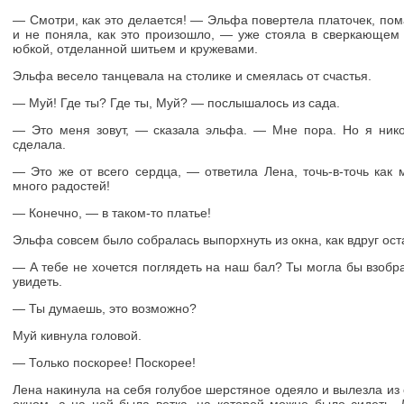
— Смотри, как это делается! — Эльфа повертела платочек, пом
и не поняла, как это произошло, — уже стояла в сверкающе
юбкой, отделанной шитьем и кружевами.
Эльфа весело танцевала на столике и смеялась от счастья.
— Муй! Где ты? Где ты, Myй? — послышалось из сада.
— Это меня зовут, — сказала эльфа. — Мне пора. Но я нико
сделала.
— Это же от всего сердца, — ответила Лена, точь-в-точь как
много радостей!
— Конечно, — в таком-то платье!
Эльфа совсем было собралась выпорхнуть из окна, как вдруг ост
— А тебе не хочется поглядеть на наш бал? Ты могла бы взобра
увидеть.
— Ты думаешь, это возможно?
Муй кивнула головой.
— Только поскорее! Поскорее!
Лена накинула на себя голубое шерстяное одеяло и вылезла из