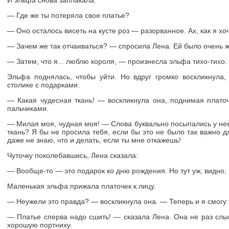
И эльфа снова заплакала.
— Где же ты потеряла свое платье?
— Оно осталось висеть на кусте роз — разорванное. Ах, как я хо
— Зачем же так отчаиваться? — спросила Лена. Ей было очень 
— Затем, что я... люблю короля, — произнесла эльфа тихо-тихо.
Эльфа поднялась, чтобы уйти. Но вдруг громко воскликнула,
столике с подарками.
— Какая чудесная ткань! — воскликнула она, поднимая плат
пальчиками.
— Милая моя, чудная моя! — Слова буквально посыпались у нее
ткань? Я бы не просила тебя, если бы это не было так важно 
даже не знаю, что и делать, если ты мне откажешь!
Чуточку поколебавшись, Лена сказала:
— Вообще-то — это подарок ко дню рождения. Но тут уж, видно,
Маленькая эльфа прижала платочек к лицу.
— Неужели это правда? — воскликнула она. — Теперь и я смогу 
— Платье сперва надо сшить! — сказала Лена. Она не раз слы
хорошую портниху.