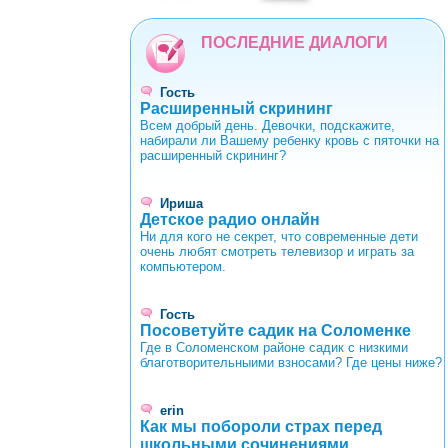
0
1
2
3
4
5
6
7
8
9
ПОСЛЕДНИЕ ДИАЛОГИ
Гость
Расширенный скрининг
Всем добрый день. Девочки, подскажите,
набирали ли Вашему ребенку кровь с пяточки на
расширенный скрининг?
Ириша
Детское радио онлайн
Ни для кого не секрет, что современные дети
очень любят смотреть телевизор и играть за
компьютером.
Гость
Посоветуйте садик на Соломенке
Где в Соломенском районе садик с низкими
благотворительныими взносами? Где цены ниже?
erin
Как мы побороли страх перед
школьными сочинениями