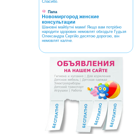
Спасибо.
Папа
Новомиргород женские
консультации
Шановні майбутні мами! Якщо вам потрібно
народити здорових немовлят обходьте Гудьзя
Олександра Сергійо десятою дорогою, він
немовлят каліче.
<
>