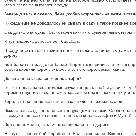
окном, а на ней была ветка, на которой можно было сидеть. 
мама звала ее вытирать посуду.
Завернувшись в одеяло, Лена удобно устроилась на ветке и стал
Никогда еще не доводилось ей бывать в саду в такое позднее вр
Сад дивно благоухал, был озарен каким-то сумеречным светом 
И тут издалека донесся бой барабана.
В саду послышался тихий шорох: эльфы столпились у самых в
дорогу.
Бой барабана раздался ближе. Ворота отворились, и эльфы пр
ворота входили король эльфов и вся его королевская свита.
До чего же был красив король эльфов!
Но вот послышались нежные звуки танцевальной музыки, и тут
скромно опустив глаза, в таком красивом платье, какого ни у кого
Король тотчас подошел к ней и склонился в низком поклоне.
Вскоре весь сад наполнился танцующими парами. Словно легко
в воздухе, но всех красивее танцевали король эльфов и Муй. У н
Лена не помнила, сколько просидела она на дереве.
Но тут — снова бой барабанов. Бал закончился. Все-все — ко