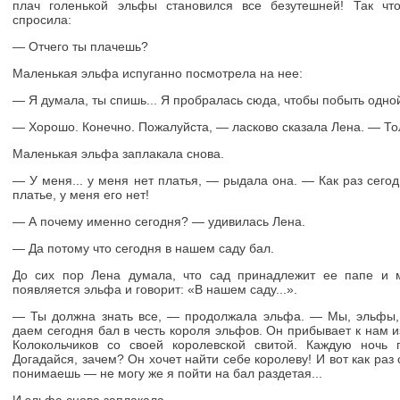
плач голенькой эльфы становился все безутешней! Так чт
спросила:
— Отчего ты плачешь?
Маленькая эльфа испуганно посмотрела на нее:
— Я думала, ты спишь... Я пробралась сюда, чтобы побыть одной
— Хорошо. Конечно. Пожалуйста, — ласково сказала Лена. — Толь
Маленькая эльфа заплакала снова.
— У меня... у меня нет платья, — рыдала она. — Как раз сегод
платье, у меня его нет!
— А почему именно сегодня? — удивилась Лена.
— Да потому что сегодня в нашем саду бал.
До сих пор Лена думала, что сад принадлежит ее папе и 
появляется эльфа и говорит: «В нашем саду...».
— Ты должна знать все, — продолжала эльфа. — Мы, эльфы, 
даем сегодня бал в честь короля эльфов. Он прибывает к нам и
Колокольчиков со своей королевской свитой. Каждую ночь 
Догадайся, зачем? Он хочет найти себе королеву! И вот как раз 
понимаешь — не могу же я пойти на бал раздетая...