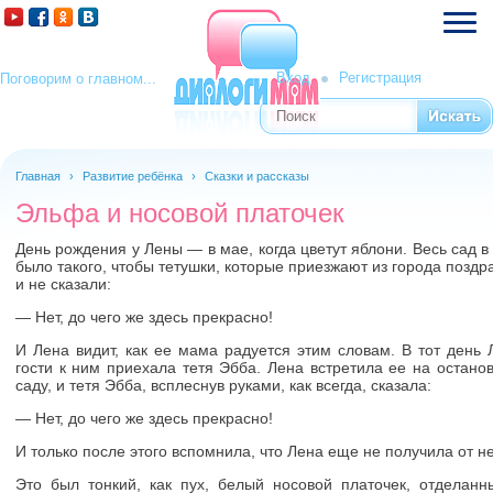
Вход
Регистрация
Поговорим о главном...
Поиск
Форма поиска
Главная
›
Развитие ребёнка
›
Сказки и рассказы
Эльфа и носовой платочек
День рождения у Лены — в мае, когда цветут яблони. Весь сад в 
было такого, чтобы тетушки, которые приезжают из города поздр
и не сказали:
— Нет, до чего же здесь прекрасно!
И Лена видит, как ее мама радуется этим словам. В тот день 
гости к ним приехала тетя Эбба. Лена встретила ее на остано
саду, и тетя Эбба, всплеснув руками, как всегда, сказала:
— Нет, до чего же здесь прекрасно!
И только после этого вспомнила, что Лена еще не получила от н
Это был тонкий, как пух, белый носовой платочек, отделан