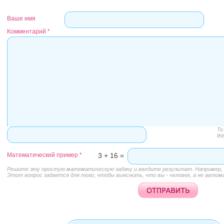
Ваше имя
Комментарий
*
To
thi
Математический пример
*
3 + 16 =
Решите эту простую математическую задачу и введите результат. Например, д
Этот вопрос задается для того, чтобы выяснить, что вы - человек, а не автом