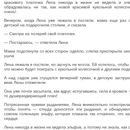
красивого платочка Лена никогда в жизни не видела и оч
обрадовалась не так, как новой красивой кукольной колясо
очень!..
Вечером, когда Лена уже лежала в постели, мама еще раз 
детской на подарочном столике, и сказала:
— Смотри не потеряй свой платочек.
— Постараюсь, — ответила Лена.
Мама подоткнула со всех сторон одеяло, слегка приоткрыла ок
ушла.
Лена лежала в постели, но заснуть не могла. Ей хотелось, чтобы
что можно будет поиграть с кукольной колясочкой и другими под
А над садом уже сгущался вечерний туман, в детскую заструи
веки Лены отяжелели.
Она уже почти засыпала, как вдруг, испугавшись, села в кровати
то душераздирающий плач!
Потрясенная чужими рыданиями, Лена внимательно осмотрела к
чтобы понять — откуда доносятся эти рыдания, и обнаружил
совсем голенькую эльфу, которая плакала так отчаянно, что ка
сердце.
Лена никогда в жизни не видела эльфов, а потому не знала, как 