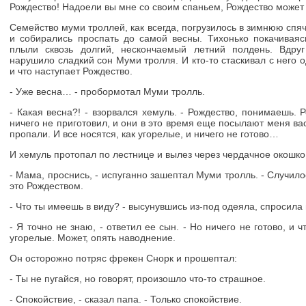
Рождество! Надоели вы мне со своим спаньем, Рождество может 
Семейство муми троллей, как всегда, погрузилось в зимнюю спя
и собирались проспать до самой весны. Тихонько покачиваяс
плыли сквозь долгий, нескончаемый летний полдень. Вдру
нарушило сладкий сон Муми тролля. И кто-то стаскивал с него 
и что наступает Рождество.
- Уже весна… - пробормотал Муми тролль.
- Какая весна?! - взорвался хемуль. - Рождество, понимаешь. 
ничего не приготовил, и они в это время еще посылают меня ва
пропали. И все носятся, как угорелые, и ничего не готово…
И хемуль протопал по лестнице и вылез через чердачное окошко
- Мама, проснись, - испуганно зашептал Муми тролль. - Случил
это Рождеством.
- Что ты имеешь в виду? - высунувшись из-под одеяла, спросила
- Я точно не знаю, - ответил ее сын. - Но ничего не готово, и ч
угорелые. Может, опять наводнение.
Он осторожно потряс фрекен Снорк и прошептал:
- Ты не пугайся, но говорят, произошло что-то страшное.
- Спокойствие, - сказал папа. - Только спокойствие.