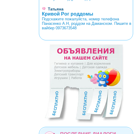
Татьяна
Кривой Рог роддомы
Подскажите пожалуйста, номер телефона
Панасенко А.Н, роддом на Даманском. Пишите в
вайбер 0973673548
<
>
0
1
2
3
4
5
6
7
8
9