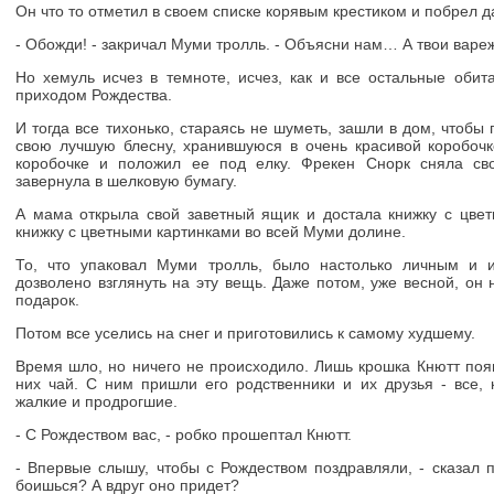
Он что то отметил в своем списке корявым крестиком и побрел 
- Обожди! - закричал Муми тролль. - Объясни нам… А твои вар
Но хемуль исчез в темноте, исчез, как и все остальные обит
приходом Рождества.
И тогда все тихонько, стараясь не шуметь, зашли в дом, чтобы
свою лучшую блесну, хранившуюся в очень красивой коробочк
коробочке и положил ее под елку. Фрекен Снорк сняла сво
завернула в шелковую бумагу.
А мама открыла свой заветный ящик и достала книжку с цве
книжку с цветными картинками во всей Муми долине.
То, что упаковал Муми тролль, было настолько личным и 
дозволено взглянуть на эту вещь. Даже потом, уже весной, он 
подарок.
Потом все уселись на снег и приготовились к самому худшему.
Время шло, но ничего не происходило. Лишь крошка Кнютт появи
них чай. С ним пришли его родственники и их друзья - все, 
жалкие и продрогшие.
- С Рождеством вас, - робко прошептал Кнютт.
- Впервые слышу, чтобы с Рождеством поздравляли, - сказал п
боишься? А вдруг оно придет?