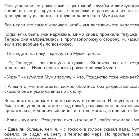
Они украсили ее ракушками с цветочной клумбы и жемчужны
сняли с люстры хрустальные подвески и развесили их на ве
красную розу из шелка, которую подарил папа Муми маме.
Все несли все самое красивое, чтобы умилостивить это непости
Когда елка была уже наряжена, мимо снова проехала тетушка 
Теперь она направлялась в противоположную сторону, и, каза
если это вообще было возможно.
- Поглядите на елку, - крикнул ей Муми тролль.
- О, Господи! - воскликнула тетушка. - Впрочем, вы же все
тороплюсь… Нужно приготовить рождественский ужин.
- Ужин? - изумился Муми тролль. - Что, Рождество тоже ужинает?
- А вы что же, полагаете, можно обойтись без рождественско
сказала она и укатила вниз по склону.
Весь остаток дня мама ни на минуту не присела. И не успело с
был готов, угощение стояло под елкой, разложенное по маленьк
простокваша, и черничный пирог, и гоголь моголь, и прочие лю
- Как вы думаете. Рождество очень голодно? - забеспокоилась м
- Едва ли больше, чем я, - с тоскою в голосе сказал папа. Чу
одеяло, он сидел на снегу и терпеливо мерз. Но простые с