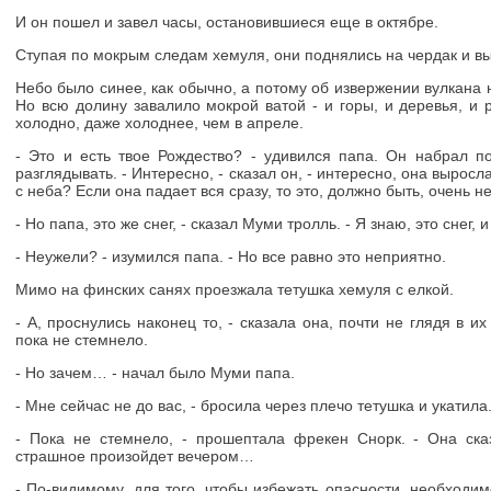
И он пошел и завел часы, остановившиеся еще в октябре.
Ступая по мокрым следам хемуля, они поднялись на чердак и в
Небо было синее, как обычно, а потому об извержении вулкана н
Но всю долину завалило мокрой ватой - и горы, и деревья, и 
холодно, даже холоднее, чем в апреле.
- Это и есть твое Рождество? - удивился папа. Он набрал 
разглядывать. - Интересно, - сказал он, - интересно, она вырос
с неба? Если она падает вся сразу, то это, должно быть, очень н
- Но папа, это же снег, - сказал Муми тролль. - Я знаю, это снег, 
- Неужели? - изумился папа. - Но все равно это неприятно.
Мимо на финских санях проезжала тетушка хемуля с елкой.
- А, проснулись наконец то, - сказала она, почти не глядя в их
пока не стемнело.
- Но зачем… - начал было Муми папа.
- Мне сейчас не до вас, - бросила через плечо тетушка и укатила
- Пока не стемнело, - прошептала фрекен Снорк. - Она ска
страшное произойдет вечером…
- По-видимому, для того, чтобы избежать опасности, необходим