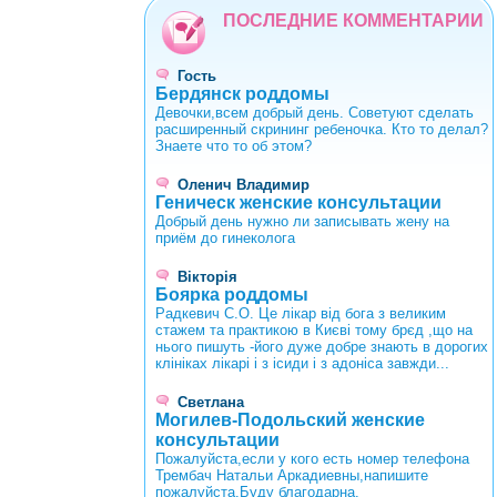
ПОСЛЕДНИЕ КОММЕНТАРИИ
Гость
Бердянск роддомы
Девочки,всем добрый день. Советуют сделать
расширенный скрининг ребеночка. Кто то делал?
Знаете что то об этом?
Оленич Владимир
Геническ женские консультации
Добрый день нужно ли записывать жену на
приём до гинеколога
Вікторія
Боярка роддомы
Радкевич С.О. Це лікар від бога з великим
стажем та практикою в Києві тому брєд ,що на
нього пишуть -його дуже добре знають в дорогих
клініках лікарі і з ісиди і з адоніса завжди...
Светлана
Могилев-Подольский женские
консультации
Пожалуйста,если у кого есть номер телефона
Трембач Натальи Аркадиевны,напишите
пожалуйста.Буду благодарна.