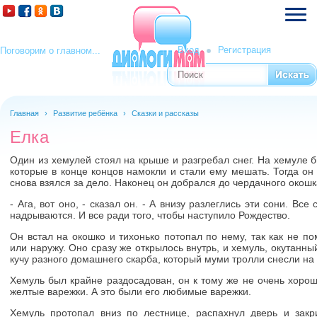
Вход
Регистрация
Поговорим о главном...
Поиск
Форма поиска
Главная
›
Развитие ребёнка
›
Сказки и рассказы
Елка
Один из хемулей стоял на крыше и разгребал снег. На хемуле
которые в конце концов намокли и стали ему мешать. Тогда он 
снова взялся за дело. Наконец он добрался до чердачного окошк
- Ага, вот оно, - сказал он. - А внизу разлеглись эти сони. Все 
надрываются. И все ради того, чтобы наступило Рождество.
Он встал на окошко и тихонько потопал по нему, так как не по
или наружу. Оно сразу же открылось внутрь, и хемуль, окутанн
кучу разного домашнего скарба, который муми тролли снесли на
Хемуль был крайне раздосадован, он к тому же не очень хоро
желтые варежки. А это были его любимые варежки.
Хемуль протопал вниз по лестнице, распахнул дверь и закр