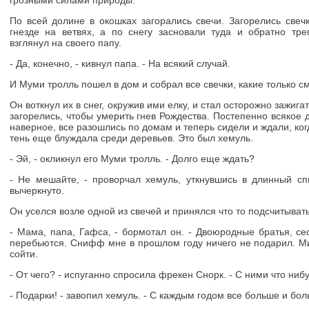
грозными силами природы.
По всей долине в окошках загорались свечи. Загорелись свеч
гнезде на ветвях, а по снегу засновали туда и обратно тр
взглянул на своего папу.
- Да, конечно, - кивнул папа. - На всякий случай.
И Муми тролль пошел в дом и собрал все свечки, какие только см
Он воткнул их в снег, окружив ими елку, и стал осторожно зажигат
загорелись, чтобы умерить гнев Рождества. Постепенно всякое 
наверное, все разошлись по домам и теперь сидели и ждали, ко
тень еще блуждала среди деревьев. Это был хемуль.
- Эй, - окликнул его Муми тролль. - Долго еще ждать?
- Не мешайте, - проворчал хемуль, уткнувшись в длинный сп
вычеркнуто.
Он уселся возле одной из свечей и принялся что то подсчитывать
- Мама, папа, Гафса, - бормотал он. - Двоюродные братья,
перебьются. Снифф мне в прошлом году ничего не подарил. М
сойти.
- От чего? - испуганно спросила фрекен Снорк. - С ними что ниб
- Подарки! - завопил хемуль. - С каждым годом все больше и бо