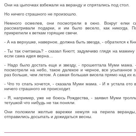
Они на цыпочках взбежали на веранду и спрятались под стол.
Но ничего страшного не произошло.
Немного осмелев, они посмотрели в окно. Вокруг елки с
рассматривали подарки, и им было весело, как никогда. 
прикрепили к веткам горящие свечи.
- А на верхушке, наверное, должна быть звезда, - обратился к Кн
- Ты так считаешь? - сказал Кнютт, задумчиво глядя на мамину
если сама идея верна…
- Надо было достать еще и звезду, - прошептала Муми мама. 
посмотрели на небо, такое далекое и черное, все усыпанное 
раз больше, чем летом. А самая большая висела прямо над их е
- Что то спать хочется, - сказала Муми мама. - И я устала ото 
ничего страшного не происходит.
- Я, например, уже не боюсь Рождества, - заявил Муми тролл
тетушкой что нибудь не так поняли.
Они положили желтые варежки хемуля на перила веранды,
отправились досыпать и дожидаться весны.