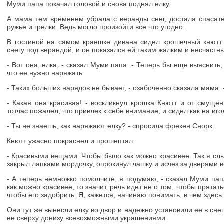
Муми папа покачал головой и снова поднял елку.
А мама тем временем убрала с веранды снег, достала спасат
ружье и грелки. Ведь могло произойти все что угодно.
В гостиной на самом краешке дивана сидел крошечный кнютт
снегу под верандой, и он показался ей таким жалким и несчастны
- Вот она, елка, - сказал Муми папа. - Теперь бы еще выяснить,
что ее нужно наряжать.
- Таких больших нарядов не бывает, - озабоченно сказала мама. 
- Какая она красивая! - воскликнул крошка Кнютт и от смуще
тотчас пожалел, что привлек к себе внимание, и сидел как на иго
- Ты не знаешь, как наряжают елку? - спросила фрекен Снорк.
Кнютт ужасно покраснел и прошептал:
- Красивыми вещами. Чтобы было как можно красивее. Так я слы
закрыл лапками мордочку, опрокинул чашку и исчез за дверями 
- А теперь немножко помолчите, я подумаю, - сказал Муми папа
как можно красивее, то значит, речь идет не о том, чтобы прятать
чтобы его задобрить. Я, кажется, начинаю понимать, в чем здесь
Они тут же вынесли елку во двор и надежно установили ее в сне
ее сверху донизу всевозможными украшениями.