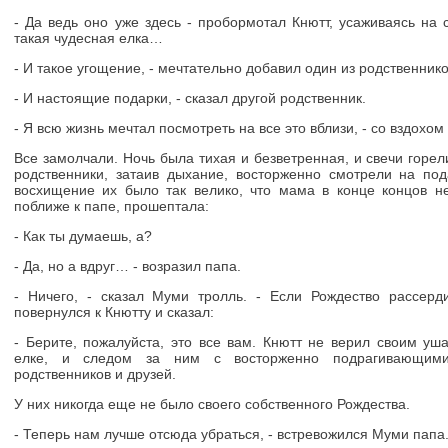
- Да ведь оно уже здесь - пробормотал Кнютт, усаживаясь на 
такая чудесная елка…
- И такое угощение, - мечтательно добавил один из родственнико
- И настоящие подарки, - сказал другой родственник.
- Я всю жизнь мечтал посмотреть на все это вблизи, - со вздохом
Все замолчали. Ночь была тихая и безветренная, и свечи горе
родственники, затаив дыхание, восторженно смотрели на по
восхищение их было так велико, что мама в конце концов н
поближе к папе, прошептала:
- Как ты думаешь, а?
- Да, но а вдруг… - возразил папа.
- Ничего, - сказал Муми тролль. - Если Рождество рассерд
повернулся к Кнютту и сказал:
- Берите, пожалуйста, это все вам. Кнютт не верил своим уш
елке, и следом за ним с восторженно подрагивающими
родственников и друзей.
У них никогда еще не было своего собственного Рождества.
- Теперь нам лучше отсюда убраться, - встревожился Муми папа