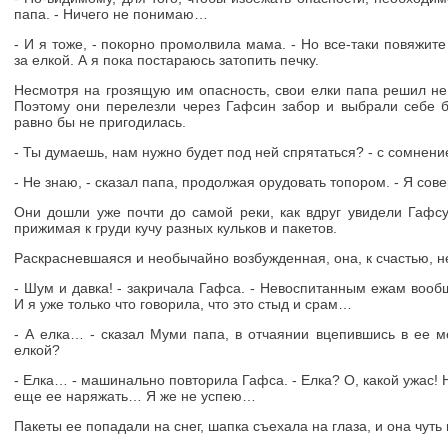
папа. - Ничего не понимаю…
- И я тоже, - покорно промолвила мама. - Но все-таки повяжит
за елкой. А я пока постараюсь затопить печку.
Несмотря на грозящую им опасность, свои елки папа решил не т
Поэтому они перелезли через Гафсин забор и выбрали себе 
равно бы не пригодилась.
- Ты думаешь, нам нужно будет под ней спрятаться? - с сомнен
- Не знаю, - сказал папа, продолжая орудовать топором. - Я со
Они дошли уже почти до самой реки, как вдруг увидели Гафсу
прижимая к груди кучу разных кульков и пакетов.
Раскрасневшаяся и необычайно возбужденная, она, к счастью, не
- Шум и давка! - закричала Гафса. - Невоспитанным ежам воо
И я уже только что говорила, что это стыд и срам…
- А елка… - сказал Муми папа, в отчаянии вцепившись в ее м
елкой?
- Елка… - машинально повторила Гафса. - Елка? О, какой ужас! 
еще ее наряжать… Я же не успею…
Пакеты ее попадали на снег, шапка съехала на глаза, и она чуть