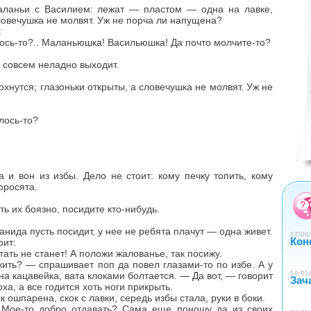
ланьи с Василием: лежат — пластом — одна на лавке,
словечушка не молвят. Уж не порча ли напущена?
:
ось-то?.. Маланьюшка! Васильюшка! Да почто молчите-то?
 совсем неладно выходит.
нутся; глазоньки открыты, а словечушка не молвят. Уж не
лось-то?
 и вон из избы. Дело не стоит: кому печку топить, кому
0
1
2
3
4
поросята.
ь их боязно, посидите кто-нибудь.
нида пусть посидит, у нее не ребята плачут — одна живет.
17/06/
Кон
рит:
ать не станет! А положи жалованье, так посижу.
ть? — спрашивает поп да повел глазами-то по избе. А у
19/01/
а кацавейка, вата клоками болтается. — Да вот, — говорит
Зач
ха, а все годится хоть ноги прикрыть.
к ошпарена, скок с лавки, середь избы стала, руки в боки.
Мое-то добро отдавать? Сама еще поношу да из своих