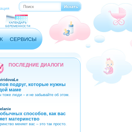
Поиск
Форма поиска
рация
К
СЕРВИСЫ
ПОСЛЕДНИЕ ДИАЛОГИ
viridovaLe
ипов подруг, которые нужны
дой маме
 тоже люди – и не забывайте об этом.
elanie
еобычных способов, как вас
яет материнство
ринство меняет вас – это так просто.