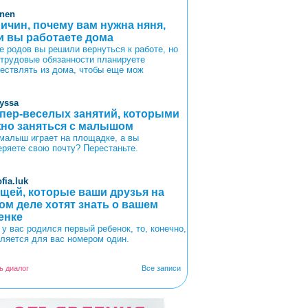
anen
ричин, почему вам нужна няня,
и вы работаете дома
е родов вы решили вернуться к работе, но
 трудовые обязанности планируете
ествлять из дома, чтобы еще мож
lyssa
упер-веселых занятий, которыми
но заняться с малышом
малыш играет на площадке, а вы
еряете свою почту? Перестаньте.
fia.luk
ещей, которые ваши друзья на
ом деле хотят знать о вашем
енке
 у вас родился первый ребенок, то, конечно,
вляется для вас номером один.
ь диалог
Все записи