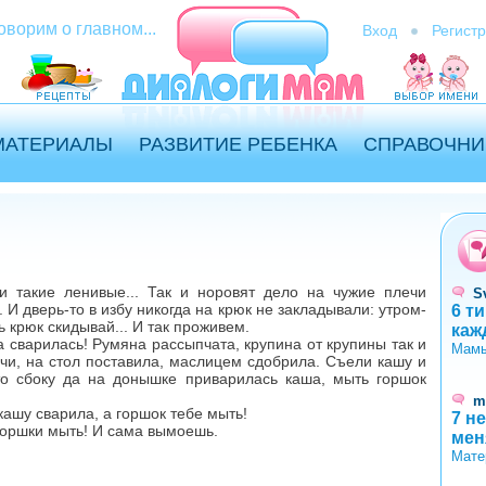
оворим о главном...
Вход
Регист
МАТЕРИАЛЫ
РАЗВИТИЕ РЕБЕНКА
СПРАВОЧНИ
 такие ленивые... Так и норовят дело на чужие плечи
S
. И дверь-то в избу никогда на крюк не закладывали: утром-
6 т
ь крюк скидывай... И так проживем.
каж
а сварилась! Румяна рассыпчата, крупина от крупины так и
Мамы
чи, на стол поставила, маслицем сдобрила. Съели кашу и
-то сбоку да на донышке приварилась каша, мыть горшок
m
ашу сварила, а горшок тебе мыть!
7 н
оршки мыть! И сама вымоешь.
мен
Мате