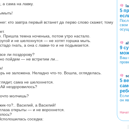
 а сама на лавку.
l
5 п
ымыть!
есл
Посл
ег: кто завтра первый встанет да перво слово скажет, тому
свои
осущ
ет.
е. Пришла темна ноченька, потом утро настало.
 другой и не шелохнутся — не хотят горшка мыть.
a
стадо гнать, а она с лавки-то и не подымается.
9 с
мож
все ли поздорову?
Ваш 
о пойдем — не встретим ли...
пров
я!
верь не заложена. Неладно что-то. Вошла, огляделась.
so
5 в
 глядит, сама не шелохнется.
сам
 Ай нездоровилось?
реб
Почто молчишь?
Если
он я
ик-то?.. Василий, а Василий!
 глаза открыты — и не ворохнется.
Начат
илось?
 Всполошилась соседка:
<
>