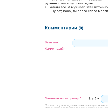
рученек кому хочу, тому отдам!
Ошалели все. А мужик-то этак тихонько 
— Ну вот, баба, ты перво слово молви
Комментарии
(0)
Ваше имя
Комментарий
*
Математический пример
*
6 + 2 =
Решите эту простую математическую задачу и в