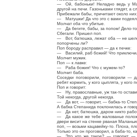
— Ой, бабоньки! Неладно ведь у Ма
другой на печи. Газоньками глядят, а 
Прибежали бабы, причитают около них
— Матушки! Да что это с вами подеял
Молчат оба что убитые.
— Да бегите, бабы, за попом! Дело-то
Сбегали. Пришел поп.
— Вот, батюшка, лежат оба — не шелох
попорчены ли?
Поп бороду расправил — да к печке:
— Василий, раб божий! Что приключи
Молчит мужик.
Поп — к лавке:
— Раба божия! Что с мужем-то?
Молчит баба.
Соседки поговорили, поговорили — да
ребят кормить, у кого цыплята, у кого 
Поп и говорит:
— Ну, православные, уж так-то оставит
Той некогда, другой некогда.
— Да вот, — говорит, — бабка-то Степа
А бабка Степанида поклонилась и гово
— Да нет, батюшка, даром никто работ
— Да какое же тебе жалованье положи
двери висит на стенке рваная Маланьин
поп, — возьми кацавейку-то. Плоха, пло
Только это он проговорил, а баба-то, ка
— Это что же такое? — говорит. — 