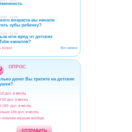
2017 - 19:37
еменность
0
2016 - 14:08
акого возраста вы начали
4
тить зубы ребенку?
2016 - 12:04
ьза или вред от детских
2
Tube каналов?
ь вопрос
Все записи
ОПРОС
лько денег Вы тратите на детские
ушки?
-10 дол. в месяц
ианты
0-50 дол. в месяц
0-100- дол. в месяц
ольше 100 дол. в месяц
е покупаю игрушки вообще