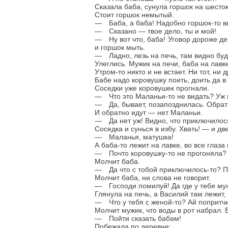
Сказала баба, сунула горшок на шесток,
Стоит горшок немытый.
— Баба, а баба! Надобно горшок-то в
— Сказано — твое дело, ты и мой!
— Ну вот что, баба! Уговор дороже ден
и горшок мыть.
— Ладно, лезь на печь, там видно буд
Улеглись. Мужик на печи, баба на лавк
Утром-то никто и не встает. Ни тот, ни
Бабе надо коровушку поить, доить да в 
Соседки уже коровушек прогнали.
— Что это Маланьи-то не видать? Уж 
— Да, бывает, позапозднилась. Обратн
И обратно идут — нет Маланьи.
— Да нет уж! Видно, что приключилос
Соседка и сунься в избу. Хвать! — и д
— Маланья, матушка!
А баба-то лежит на лавке, во все глаза
— Почто коровушку-то не прогоняла?
Молчит баба.
— Да что с тобой приключилось-то? 
Молчит баба, ни слова не говорит.
— Господи помилуй! Да где у тебя муж
Глянула на печь, а Василий там лежит,
— Что у тебя с женой-то? Ай попритч
Молчит мужик, что воды в рот набрал.
— Пойти сказать бабам!
Побежала по деревне: