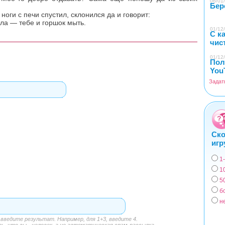
06/01/
Бер
ноги с печи спустил, склонился да и говорит:
ла — тебе и горшок мыть.
01/12/
С к
чис
01/12/
Пол
You
Задат
Ско
игр
1
Вар
1
5
б
н
ведите результат. Например, для 1+3, введите 4.