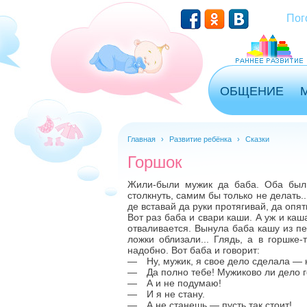
Перейти к основному содержанию
Пог
ОБЩЕНИЕ
Главная
›
Развитие ребёнка
›
Сказки
Горшок
Жили-были мужик да баба. Оба были
столкнуть, самим бы только не делать..
де вставай да руки протягивай, да опят
Вот раз баба и свари каши. А уж и каш
отваливается. Вынула баба кашу из пе
ложки облизали... Глядь, а в горшке
надобно. Вот баба и говорит:
— Ну, мужик, я свое дело сделала — к
— Да полно тебе! Мужиково ли дело г
— А и не подумаю!
— И я не стану.
— А не станешь — пусть так стоит!