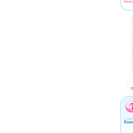
Начат
<
>
0
1
2
3
4
17/06/
Кон