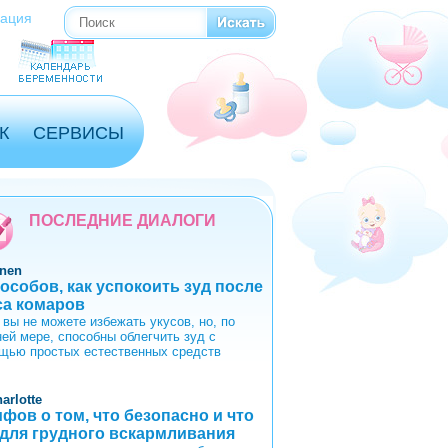
рация
Поиск
Форма поиска
К
СЕРВИСЫ
ПОСЛЕДНИЕ ДИАЛОГИ
anen
пособов, как успокоить зуд после
са комаров
 вы не можете избежать укусов, но, по
ней мере, способны облегчить зуд с
щью простых естественных средств
arlotte
ифов о том, что безопасно и что
 для грудного вскармливания