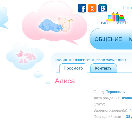
Перейти к основному содержанию
Пог
ОБЩЕНИЕ
Главная
»
ОБЩЕНИЕ
»
Наши мамы и папы
Вы здесь
Просмотр
(активная вкладка)
Контакты
Главные вкладки
Алиса
Город:
Тернополь
Дата рождения:
09/08
Статус:
Зарегистрирован(а):
4
Последний визит:
38 