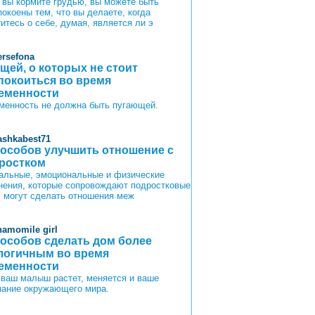
 вы кормите грудью, вы можете быть
покоены тем, что вы делаете, когда
титесь о себе, думая, является ли э
ersefona
ещей, о которых не стоит
покоиться во время
еменности
менность не должна быть пугающей.
ashkabest71
пособов улучшить отношение с
ростком
альные, эмоциональные и физические
нения, которые сопровождают подростковые
, могут сделать отношения меж
hamomile girl
пособов сделать дом более
логичным во время
еменности
 ваш малыш растет, меняется и ваше
нание окружающего мира.