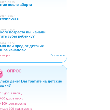
2017 - 13:25
атие после аборта
1
2017 - 19:37
еменность
0
2016 - 14:08
акого возраста вы начали
4
тить зубы ребенку?
2016 - 12:04
ьза или вред от детских
2
Tube каналов?
ь вопрос
Все записи
ОПРОС
лько денег Вы тратите на детские
ушки?
-10 дол. в месяц
ианты
0-50 дол. в месяц
0-100- дол. в месяц
ольше 100 дол. в месяц