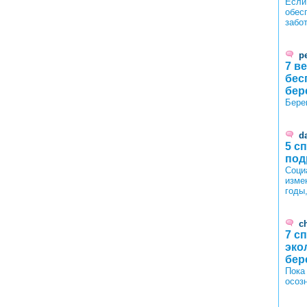
Если
обес
забо
p
7 в
бес
бер
Бере
d
5 с
под
Соци
изме
годы
c
7 с
эко
бер
Пока
осоз