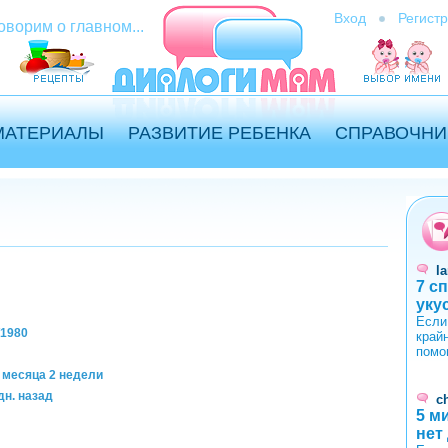
Вход
Регист
оворим о главном...
МАТЕРИАЛЫ
РАЗВИТИЕ РЕБЕНКА
СПРАВОЧНИ
l
7 с
уку
Если
/1980
край
помо
 месяца 2 недели
дн. назад
ch
5 м
нет