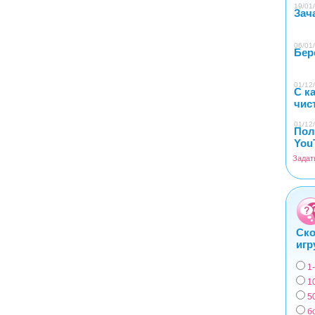
19/01/
Зач
06/01/
Бер
01/12/
С к
чис
01/12/
Пол
You
Задат
Ско
игр
1
Вар
1
5
б