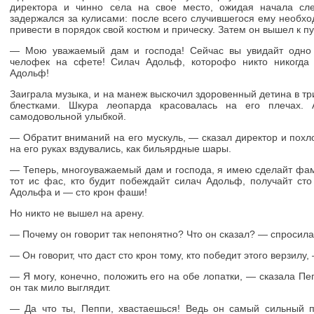
директора и чинно села на свое место, ожидая начала сл
задержался за кулисами: после всего случившегося ему необх
привести в порядок свой костюм и прическу. Затем он вышел к пу
— Мою уважаемый дам и господа! Сейчас вы увидайт одно
челофек на сфете! Силач Адольф, которофо никто никогда
Адольф!
Заиграла музыка, и на манеж выскочил здоровенный детина в тр
блестками. Шкура леопарда красовалась на его плечах. 
самодовольной улыбкой.
— Обратит вниманий на его мускуль, — сказал директор и пох
на его руках вздувались, как бильярдные шары.
— Теперь, многоуважаемый дам и господа, я имею сделайт фа
тот ис фас, кто будит побеждайт силач Адольф, получайт ст
Адольфа и — сто крон фаши!
Но никто не вышел на арену.
— Почему он говорит так непонятно? Что он сказал? — спросила
— Он говорит, что даст сто крон тому, кто победит этого верзилу
— Я могу, конечно, положить его на обе лопатки, — сказала Пе
он так мило выглядит.
— Да что ты, Пеппи, хвастаешься! Ведь он самый сильный 