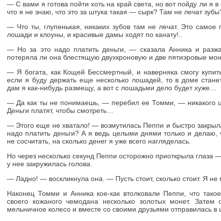
— С вами я готова пойти хоть на край света, но вот пойду ли я в
что я не знаю, что это за штука такая — сырк? Там не лечат зубы
— Что ты, глупенькая, никаких зубов там не лечат. Это самое
лошади и клоуны, и красивые дамы ходят по канату!..
— Но за это надо платить деньги, — сказала Анника и разжа
потеряла ли она блестящую двухкроновую и две пятиэровые моне
— Я богата, как Кощей Бессмертный, и наверняка смогу купит
если я буду держать еще несколько лошадей, то в доме станет
дам я как-нибудь размещу, а вот с лошадьми дело будет хуже…
— Да как ты не понимаешь, — перебил ее Томми, — никакого ц
Деньги платят, чтобы смотреть…
— Этого еще не хватало! — возмутилась Пеппи и быстро закрыла
надо платить деньги? А я ведь целыми днями только и делаю, 
не сосчитать, на сколько денег я уже всего нагляделась.
Но через несколько секунд Пеппи осторожно приоткрыла глаза —
у нее закружилась голова.
— Ладно! — воскликнула она. — Пусть стоит, сколько стоит. Я не 
Наконец Томми и Анника кое-как втолковали Пеппи, что такое
своего кожаного чемодана несколько золотых монет. Затем
мельничное колесо и вместе со своими друзьями отправилась в 