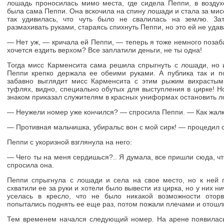
лошадь проносилась мимо места, где сидела Пеппи, в воздухе
была сама Пеппи. Она вскочила на спину лошади и стала за ми
так удивилась, что чуть было не свалилась на землю. За
размахивать руками, стараясь спихнуть Пеппи, но это ей не удав
— Нет уж, — кричала ей Пеппи, — теперь я тоже немного позаб
хочется ездить верхом? Все заплатили деньги, не ты одна!
Тогда мисс Карменсита сама решила спрыгнуть с лошади, но и
Пеппи крепко держала ее обеими руками. А публика так и п
забавно выглядит мисс Карменсита с этим рыжим вихрасты
туфлях, видно, специально обутых для выступления в цирке! Н
знаком приказал служителям в красных униформах остановить л
— Неужели номер уже кончился? — спросила Пеппи. — Как жалко
— Противная мальчишка, убиральс вон с мой сирк! — процедил с
Пеппи с укоризной взглянула на него:
— Чего ты на меня сердишься?.. Я думала, все пришли сюда, чт
спросила она.
Пеппи спрыгнула с лошади и села на свое место, но к ней
схватили ее за руки и хотели было вывести из цирка, но у них н
уселась в кресло, что не было никакой возможности отор
попытались поднять ее еще раз, потом пожали плечами и отошли
Тем временем начался следующий номер. На арене появилась