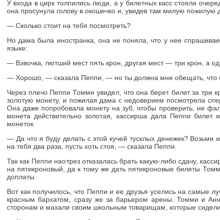
У входа в цирк толпились люди, а у билетных касс стояли очере
она просунула голову в окошечко и, увидев там милую пожилую 
— Сколько стоит на тебя посмотреть?
Но дама была иностранка, она не поняла, что у нее спрашива
языке:
— Вэвочка, лютший мест пять крон, другая мест — три крон, а од
— Хорошо, — сказала Пеппи, — но ты должна мне обещать, что б
Через плечо Пеппи Томми увидел, что она берет билет за три 
золотую монету, и пожилая дама с недоверием посмотрела спер
Она даже попробовала монету на зуб, чтобы проверить, не фа
монета действительно золотая, кассирша дала Пеппи билет 
монеток.
— Да что я буду делать с этой кучей тусклых денежек? Возьми и
на тебя два раза, пусть хоть стоя, — сказала Пеппи.
Так как Пеппи наотрез отказалась брать какую-либо сдачу, кас
на пятикроновый, да к тому же дать пятикроновые билеты Томми
доплаты.
Вот как получилось, что Пеппи и ее друзья уселись на самые л
красным бархатом, сразу же за барьером арены. Томми и Анн
сторонам и махали своим школьным товарищам, которые сидели