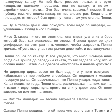
натянутому канату. На ней было розовое платье, а в рук
изящными шажками прошлась она по канату, а потом п
акробатические трюки… Это был очень красивый номер. В за
публику тем, что пошла назад, пятясь словно рак. Когда она о
площадке, от которой был протянут канат, там уже стояла Пеппи.
— Ну, а теперь дай и мне походить, всем надо по очереди, — 
удивленный взгляд мисс Эльвиры.
Мисс Эльвира ничего не ответила, она спрыгнула вниз и бро
который был, как оказалось, ее отцом. И снова директор цир
униформах, на этот раз пять человек, чтобы выдворить Пеппи
кричать: «Пусть выступает эта рыжая девочка!», и все застучали
Пеппи пошла по канату. И все увидели, что мисс Эльвира ниче
Когда она дошла до середины каната, то так задрала ногу, что н
словно навес. Затем она сделала «пистолет» и начала крутиться
Но директор цирка вовсе не был рад, что у него выступает
избавиться от нее любыми способами. Он подошел к механизм
повернул рычаг. Он рассчитывал, что Пеппи упадет, когда канат 
Канат повис, но тогда Пеппи стала раскачиваться на нем, как н
и выше и вдруг спрыгнула прямо на спину директора. От неож
завертелся волчком на месте.
— Вот так лошадка! — весело закричала Пеппи. — Только по
голове!
Однако Пеппи решила, что ей пора уже вернуться к Томми и 