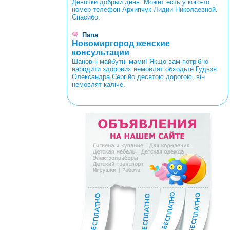
Девочки добрый день. Может есть у кого-то
номер телефон Архипчук Лидии Николаевной.
Спасибо.
Папа
Новомиргород женские
консультации
Шановні майбутні мами! Якщо вам потрібно
народити здорових немовлят обходьте Гудьзя
Олександра Сергійо десятою дорогою, він
немовлят каліче.
<
>