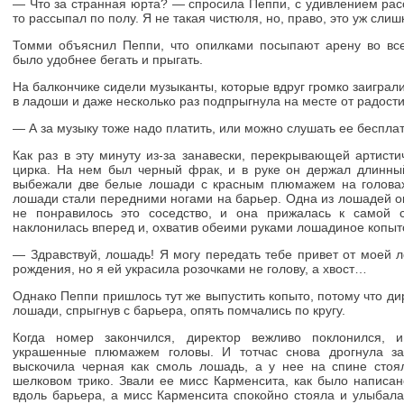
— Что за странная юрта? — спросила Пеппи, с удивлением рас
то рассыпал по полу. Я не такая чистюля, но, право, это уж слиш
Томми объяснил Пеппи, что опилками посыпают арену во вс
было удобнее бегать и прыгать.
На балкончике сидели музыканты, которые вдруг громко заигра
в ладоши и даже несколько раз подпрыгнула на месте от радости
— А за музыку тоже надо платить, или можно слушать ее беспла
Как раз в эту минуту из-за занавески, перекрывающей артисти
цирка. На нем был черный фрак, и в руке он держал длинны
выбежали две белые лошади с красным плюмажем на головах
лошади стали передними ногами на барьер. Одна из лошадей о
не понравилось это соседство, и она прижалась к самой 
наклонилась вперед и, охватив обеими руками лошадиное копыто
— Здравствуй, лошадь! Я могу передать тебе привет от моей 
рождения, но я ей украсила розочками не голову, а хвост…
Однако Пеппи пришлось тут же выпустить копыто, потому что ди
лошади, спрыгнув с барьера, опять помчались по кругу.
Когда номер закончился, директор вежливо поклонился, 
украшенные плюмажем головы. И тотчас снова дрогнула за
выскочила черная как смоль лошадь, а у нее на спине стоя
шелковом трико. Звали ее мисс Карменсита, как было написа
вдоль барьера, а мисс Карменсита спокойно стояла и улыбалась