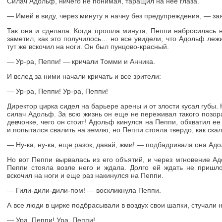
Силач Адольф, ничего не понимая, таращил на нее глаза.
— Имей в виду, через минуту я начну без предупреждения, — за
Так она и сделала. Когда прошла минута, Пеппи набросилась 
заметил, как это получилось… но все увидели, что Адольф лежи
тут же вскочил на ноги. Он был пунцово-красный.
— Ур-ра, Пеппи! — кричали Томми и Анника.
И вслед за ними начали кричать и все зрители:
— Ур-ра, Пеппи! Ур-ра, Пеппи!
Директор цирка сидел на барьере арены и от злости кусал губы
силач Адольф. За всю жизнь он еще не переживал такого позор
девчонке, чего он стоит! Адольф кинулся на Пеппи, обхватил 
и попытался свалить на землю, но Пеппи стояла твердо, как скал
— Ну-ка, ну-ка, еще разок, давай, жми! — подбадривала она Ад
Но вот Пеппи вырвалась из его объятий, и через мгновение А
Пеппи стояла возле него и ждала. Долго ей ждать не пришл
вскочил на ноги и еще раз накинулся на Пеппи.
— Гили-дили-дили-пом! — воскликнула Пеппи.
А все люди в цирке подбрасывали в воздух свои шапки, стучали 
— Ура, Пеппи! Ура, Пеппи!