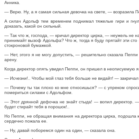
Анника.
— Верю. Ну, а я самая сильная девочка на свете, — возразила П
А силач Адольф тем временем поднимал тяжелые гири и гнул
доказать, какой он сильный.
— Так что ж, господа, — кричал директор цирка, — неужель не на
принимайт вызоф Адольфа? Что ж, тогда я буду прятайт эти сто
стокроновой бумажкой.
— Нет, этого я не могу допустить, — решительно сказала Пеппи
арену.
Когда директор опять увидел Пеппи, он пришел в неописуемую я
— Исчезни!.. Чтобы мой глаз тебя больше не видайт! — закричал
— Почему ты так плохо ко мне относишься? — с упреком спрос
помериться силами с Адольфом.
— Этот дрянной дефочка не знайт стыда! — вопил директор. 
будет стирайт тебя в порошок!..
Но Пеппи, не обращая внимания на директора цирка, подошла к 
сердечно пожала ее.
— Ну, давай поборемся один на один, — сказала она.