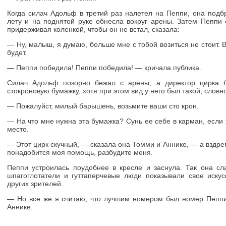
Когда силач Адольф в третий раз налетел на Пеппи, она подб
лету и на поднятой руке обнесла вокруг арены. Затем Пеппи 
придерживая коленкой, чтобы он не встал, сказала:
— Ну, малыш, я думаю, больше мне с тобой возиться не стоит. 
будет.
— Пеппи победила! Пеппи победила! — кричала публика.
Силач Адольф позорно бежал с арены, а директор цирка 
стокроновую бумажку, хотя при этом вид у него был такой, словно
— Пожалуйст, милый барышень, возьмите ваши сто крон.
— На что мне нужна эта бумажка? Сунь ее себе в карман, если
место.
— Этот цирк скучный, — сказала она Томми и Аннике, — а вздре
понадобится моя помощь, разбудите меня.
Пеппи устроилась поудобнее в кресле и заснула. Так она сл
шпагоглотатели и гуттаперчевые люди показывали свое иску
других зрителей.
— Но все же я считаю, что лучшим номером был номер Пеппи
Аннике.