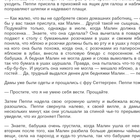
уходить. Пеппи присела в прихожей на ящик для галош и набл
поправляют шляпки и надевают плащи.
— Как жалко, что вы не одобряете своих домашних работниц, — 
бы у вас такая прислуга, как Малин… Другой такой не сыщешь,
Подумайте только, однажды в июле, когда Малин должна 
поросенка… Знаете, что она сделала? Она вычитала в поваре
подают к столу с бумажными розочками в ушах и свежим яб
поняла, что яблоко и розочки должны быть во рту и в ушах у по
на кого она была похожа, когда она, с розочками из папирос
яблоком в зубах, внесла в столовую блюдо с поросенком. «
бабушка. А бедная Малин не могла даже и слова вымолвить в от
так что бумага в ушах шуршала. Правда, она пыталась что-то п
«Бу-бу-бу». И укусить она никого не могла — мешало яблоко, а 
гостей… Да, трудный выдался денек для бедняжки Малин… — пе
Дамы уже были одеты и прощались с фру Сеттергрен. Пеппи тож
— Простите, что я не умею себя вести. Прощайте.
Затем Пеппи надела свою огромную шляпу и выбежала вслед
разошлись. Пеппи свернула налево, к своей вилле, а да
нескольких минут, как они услышали за спиной чье-то прерыв
увидели, что их догоняет Пеппи.
— Знаете, бабушка очень грустила, когда Малин ушла от нее
вторник после того, как Малин разбила больше дюжины чайных
вещи, села на пароход и куда-то уплыла, так что бабушке пр