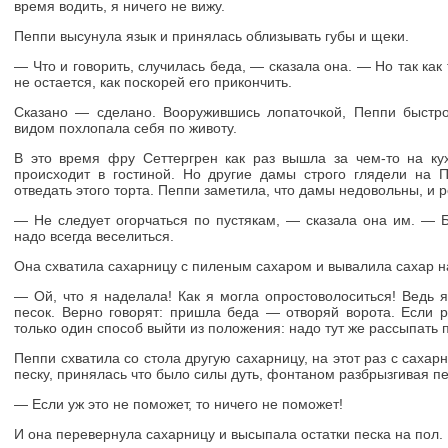
время водить, я ничего не вижу.
Пеппи высунула язык и принялась облизывать губы и щеки.
— Что и говорить, случилась беда, — сказала она. — Но так как 
не остается, как поскорей его прикончить.
Сказано — сделано. Вооружившись лопаточкой, Пеппи быстро
видом похлопала себя по животу.
В это время фру Сеттергрен как раз вышла за чем-то на ку
происходит в гостиной. Но другие дамы строго глядели на 
отведать этого торта. Пеппи заметила, что дамы недовольны, и 
— Не следует огорчаться по пустякам, — сказала она им. — Б
надо всегда веселиться.
Она схватила сахарницу с пиленым сахаром и вывалила сахар н
— Ой, что я наделала! Как я могла опростоволоситься! Ведь 
песок. Верно говорят: пришла беда — отворяй ворота. Если 
только один способ выйти из положения: надо тут же рассыпать п
Пеппи схватила со стола другую сахарницу, на этот раз с саха
песку, принялась что было силы дуть, фонтаном разбрызгивая пе
— Если уж это не поможет, то ничего не поможет!
И она перевернула сахарницу и высыпала остатки песка на пол.