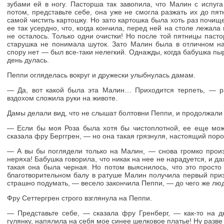
зубами ей в ногу. Пасторша так завопила, что Малин с испуг
потом, представьте себе, она уже не смогла разжать их до пя
самой чистить картошку. Но зато картошка была хоть раз почищ
ее так усердно, что, когда кончила, перед ней на столе лежала
не осталось. Только одни очистки! Но после той пятницы паст
старушка не понимала шуток. Зато Малин была в отличном н
спору нет — был все-таки нелегкий. Однажды, когда бабушка пы
день дулась.
Пеппи огляделась вокруг и дружески улыбнулась дамам.
— Да, вот какой была эта Малин… Приходится терпеть, — р
вздохом сложила руки на животе.
Дамы делали вид, что не слышат болтовни Пеппи, и продолжали 
— Если бы моя Роза была хотя бы чистоплотной, ее еще мо
сказала фру Берггрен, — но она такая грязнуля, настоящий поро
— А вы бы поглядели только на Малин, — снова громко прои
неряха! Бабушка говорила, что никак на нее не нарадуется, и да
такая она была черная. Но потом выяснилось, что это просто
благотворительном балу в ратуше Малин получила первый при
страшно подумать, — весело закончила Пеппи, — до чего же лю
Фру Сеттергрен строго взглянула на Пеппи.
— Представьте себе, — сказала фру Гренберг, — как-то на д
гулянку, напялила на себя мое синее шелковое платье! Ну разве 