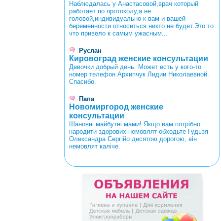
Наблюдалась у Анастасовой,врач который
работает по протоколу,а не
головой,индивидуально к вам и вашей
беременности относиться никто не будет.Это то
что привело к самым ужасным...
Руслан
Кировоград женские консультации
Девочки добрый день. Может есть у кого-то
номер телефон Архипчук Лидии Николаевной.
Спасибо.
Папа
Новомиргород женские
консультации
Шановні майбутні мами! Якщо вам потрібно
народити здорових немовлят обходьте Гудьзя
Олександра Сергійо десятою дорогою, він
немовлят каліче.
<
>