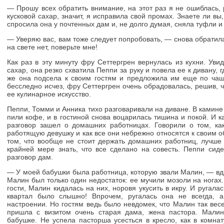
— Прошу всех обратить внимание, на этот раз я не ошиблась,
кусковой сахар, значит, я исправила свой промах. Знаете ли вы
спросила она у почтенных дам и, не долго думая, сняла туфли и 
— Уверяю вас, вам тоже следует попробовать, — снова обратил
на свете нет, поверьте мне!
Как раз в эту минуту фру Сеттергрен вернулась из кухни. Уви
сахар, она резко схватила Пеппи за руку и повела ее к дивану,
же она подсела к своим гостям и предложила им еще по чаш
бесследно исчез, фру Сеттергрен очень обрадовалась, решив, 
ее кулинарное искусство.
Пеппи, Томми и Анника тихо разговаривали на диване. В камин
пили кофе, и в гостиной снова воцарилась тишина и покой. И к
разговор зашел о домашних работницах. Говорили о том, ка
работящую девушку и как все они небрежно относятся к своим 
том, что вообще не стоит держать домашних работниц, лучш
крайней мере знать, что все сделано на совесть. Пеппи си
разговор дам.
— У моей бабушки была работница, которую звали Малин, — вдр
Малин был только один недостаток: ее мучили мозоли на ногах.
гости, Малин кидалась на них, норовя укусить в икру. И ругала
квартал было слышно! Впрочем, ругалась она не всегда, 
настроении. Но гостям ведь было невдомек, что Малин так вес
пришла с визитом очень старая дама, жена пастора. Малин
бабушке. Не успела пасторша усесться в кресло, как в комна