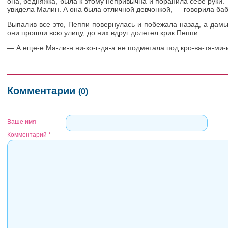
она, бедняжка, была к этому непривычна и поранила себе руки.
увидела Малин. А она была отличной девчонкой, — говорила ба
Выпалив все это, Пеппи повернулась и побежала назад, а дамы
они прошли всю улицу, до них вдруг долетел крик Пеппи:
— А еще-е Ма-ли-н ни-ко-г-да-а не подметала под кро-ва-тя-ми-
Комментарии
(0)
Ваше имя
Комментарий
*