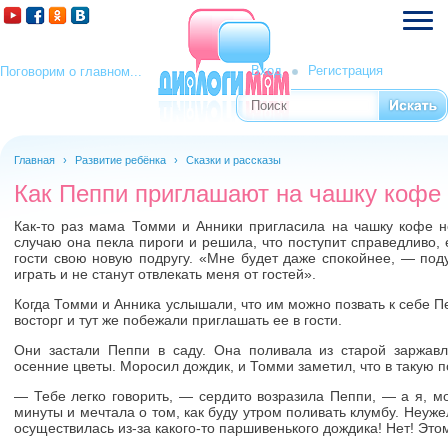
Вход
Регистрация
Поговорим о главном...
Поиск
Форма поиска
Главная
›
Развитие ребёнка
›
Сказки и рассказы
Как Пеппи приглашают на чашку кофе
Как-то раз мама Томми и Анники пригласила на чашку кофе н
случаю она пекла пироги и решила, что поступит справедливо, 
гости свою новую подругу. «Мне будет даже спокойнее, — под
играть и не станут отвлекать меня от гостей».
Когда Томми и Анника услышали, что им можно позвать к себе 
восторг и тут же побежали приглашать ее в гости.
Они застали Пеппи в саду. Она поливала из старой заржав
осенние цветы. Моросил дождик, и Томми заметил, что в такую п
— Тебе легко говорить, — сердито возразила Пеппи, — а я, м
минуты и мечтала о том, как буду утром поливать клумбу. Неуж
осуществилась из-за какого-то паршивенького дождика! Нет! Этом