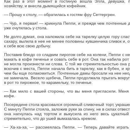
Как раз в этот момент в гостиную вошла Элла, девушка, 
хозяйству, и внесла дымящийся кофейник.
— Прошу к столу, — обратилась к гостям фру Сеттергрен.
— Чур, я первая! — крикнула Пеппи, и прежде чем почтенные д
уже очутилась у стола.
Не долго думая, она наложила себе на тарелку целую гору слас
сахару, вылила в нее не менее половины кувшинчика сливок и, 
к себе всю свою добычу.
Поставив блюдо со сладким пирогом себе на колени, Пеппи с 
макать в кофе печенье и совать себе в рот. Она так набила рот 
не могла произнести ни слова. С той же стремительностью она 
вскочив с места, Пеппи начала бить в тарелку, как в бубен, и к
чем бы еще полакомиться. Почтенные дамы бросали на нее нео
не замечала. Весело щебеча, Пеппи продолжала прыгать вокруг 
в рот то пирожное, то карамельку, то печенье.
— Как мило с вашей стороны, что вы меня пригласили. Меня
кофе.
Посередине стола красовался огромный сливочный торт, украш
С минуту Пеппи стояла, заложив руки за спину, не в силах отвести
она нагнулась над тортом и выкусила из него весь цукатный
стремительно, что до ушей вымазалась кремом.
— Ха-ха-ха, — рассмеялась Пеппи. — Теперь давайте играть