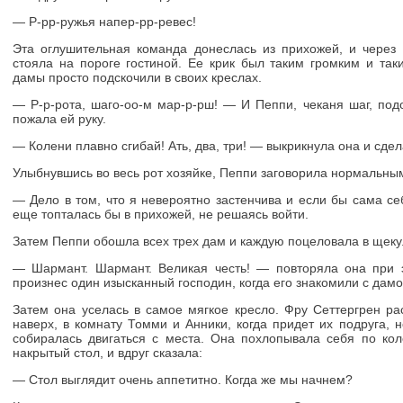
— Р-рр-ружья напер-рр-ревес!
Эта оглушительная команда донеслась из прихожей, и через
стояла на пороге гостиной. Ее крик был таким громким и та
дамы просто подскочили в своих креслах.
— Р-р-рота, шаго-оо-м мар-р-рш! — И Пеппи, чеканя шаг, под
пожала ей руку.
— Колени плавно сгибай! Ать, два, три! — выкрикнула она и сде
Улыбнувшись во весь рот хозяйке, Пеппи заговорила нормальны
— Дело в том, что я невероятно застенчива и если бы сама се
еще топталась бы в прихожей, не решаясь войти.
Затем Пеппи обошла всех трех дам и каждую поцеловала в щеку
— Шармант. Шармант. Великая честь! — повторяла она при э
произнес один изысканный господин, когда его знакомили с дамо
Затем она уселась в самое мягкое кресло. Фру Сеттергрен ра
наверх, в комнату Томми и Анники, когда придет их подруга,
собиралась двигаться с места. Она похлопывала себя по ко
накрытый стол, и вдруг сказала:
— Стол выглядит очень аппетитно. Когда же мы начнем?