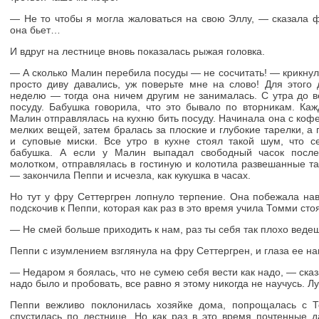
— Не то чтобы я могла жаловаться на свою Эллу, — сказала ф
она бьет…
И вдруг на лестнице вновь показалась рыжая головка.
— А сколько Малин перебила посуды — не сосчитать! — крикну
просто диву давались, уж поверьте мне на слово! Для этого
неделю — тогда она ничем другим не занималась. С утра до в
посуду. Бабушка говорила, что это бывало по вторникам. Каж
Малин отправлялась на кухню бить посуду. Начинала она с кофе
мелких вещей, затем бралась за плоские и глубокие тарелки, а
и суповые миски. Все утро в кухне стоял такой шум, что с
бабушка. А если у Малин выпадал свободный часок после
молотком, отправлялась в гостиную и колотила развешанные т
— закончила Пеппи и исчезла, как кукушка в часах.
Но тут у фру Сеттергрен лопнуло терпение. Она побежала нав
подскочив к Пеппи, которая как раз в это время учила Томми стоя
— Не смей больше приходить к нам, раз ты себя так плохо ведеш
Пеппи с изумлением взглянула на фру Сеттергрен, и глаза ее н
— Недаром я боялась, что не сумею себя вести как надо, — ска
надо было и пробовать, все равно я этому никогда не научусь. 
Пеппи вежливо поклонилась хозяйке дома, попрощалась с 
спустилась по лестнице. Но как раз в это время почтенные 