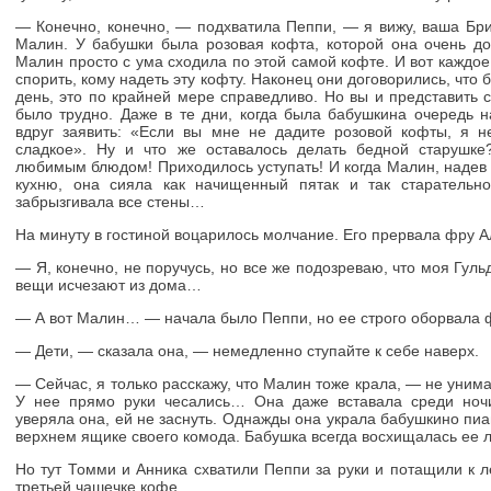
— Конечно, конечно, — подхватила Пеппи, — я вижу, ваша Брит
Малин. У бабушки была розовая кофта, которой она очень до
Малин просто с ума сходила по этой самой кофте. И вот каждо
спорить, кому надеть эту кофту. Наконец они договорились, что 
день, это по крайней мере справедливо. Но вы и представить 
было трудно. Даже в те дни, когда была бабушкина очередь н
вдруг заявить: «Если вы мне не дадите розовой кофты, я 
сладкое». Ну и что же оставалось делать бедной старушк
любимым блюдом! Приходилось уступать! И когда Малин, надев
кухню, она сияла как начищенный пятак и так старательн
забрызгивала все стены…
На минуту в гостиной воцарилось молчание. Его прервала фру А
— Я, конечно, не поручусь, но все же подозреваю, что моя Гульд
вещи исчезают из дома…
— А вот Малин… — начала было Пеппи, но ее строго оборвала 
— Дети, — сказала она, — немедленно ступайте к себе наверх.
— Сейчас, я только расскажу, что Малин тоже крала, — не уним
У нее прямо руки чесались… Она даже вставала среди ноч
уверяла она, ей не заснуть. Однажды она украла бабушкино пиа
верхнем ящике своего комода. Бабушка всегда восхищалась ее
Но тут Томми и Анника схватили Пеппи за руки и потащили к 
третьей чашечке кофе.