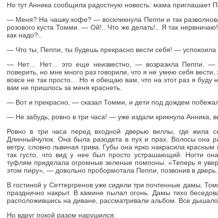
Но тут Анника сообщила радостную новость: мама приглашает П
— Меня? На чашку кофе? — воскликнула Пеппи и так разволнова
розового куста Томми. — Ой!.. Что же делать!.. Я так нервничаю!
как надо?..
— Что ты, Пеппи, ты будешь прекрасно вести себя! — успокоила 
— Нет… Нет… это еще неизвестно, — возразила Пеппи. — 
поверить, но мне много раз говорили, что я не умею себя вести,
вовсе не так просто… Но я обещаю вам, что на этот раз я буду н
вам не пришлось за меня краснеть.
— Вот и прекрасно, — сказал Томми, и дети под дождем побежа
— Не забудь, ровно в три часа! — уже издали крикнула Анника, в
Ровно в три часа перед входной дверью виллы, где жила с
Длинныйчулок. Она была разодета в пух и прах. Волосы она р
ветру, словно львиная грива. Губы она ярко накрасила красным
так густо, что вид у нее был просто устрашающий. Ногти он
туфлям приделала огромные зеленые помпоны. «Теперь я увере
этом пиру», — довольно пробормотала Пеппи, позвонив в дверь.
В гостиной у Сеттергренов уже сидели три почтенные дамы, Том
празднично накрыт. В камине пылал огонь. Дамы тихо беседов
расположившись на диване, рассматривали альбом. Все дышало
Но вдруг покой разом нарушился: