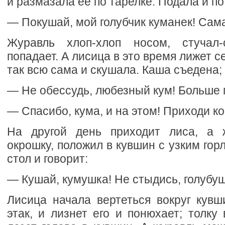
и размазала ее по тарелке. Подала и по
— Покушай, мой голубчик куманек! Сама
Журавль хлоп-хлоп носом, стучал-
попадает. А лисица в это время лижет 
так всю сама и скушала. Каша съедена; 
— Не обессудь, любезный кум! Больше 
— Спасибо, кума, и на этом! Приходи ко 
На другой день приходит лиса, а ж
окрошку, положил в кувшин с узким гор
стол и говорит:
— Кушай, кумушка! Не стыдись, голубуш
Лисица начала вертеться вокруг кувш
этак, и лизнет его и понюхает; толку 