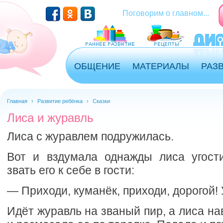
Перейти к основному содержанию
Поговорим о главном...
ОБЩЕНИЕ
МАТЕРИАЛЫ
РАЗ
Главная
›
Развитие ребёнка
›
Сказки
Лиса и журавль
Лиса с журавлем подружилась.
Вот и вздумала однажды лиса угост
звать его к себе в гости:
— Приходи, куманёк, приходи, дорогой! 
Идёт журавль на званый пир, а лиса н