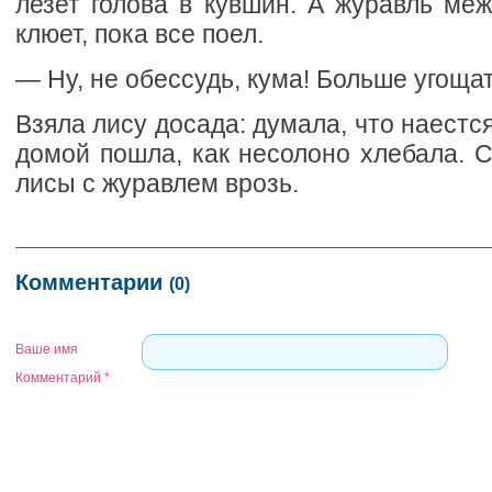
лезет голова в кувшин. А журавль ме
клюет, пока все поел.
— Ну, не обессудь, кума! Больше угоща
Взяла лису досада: думала, что наестс
домой пошла, как несолоно хлебала. С
лисы с журавлем врозь.
Комментарии
(0)
Ваше имя
Комментарий
*