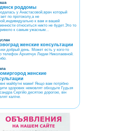
аша
дянск роддомы
юдалась у Анастасовой,врач который
ает по протоколу,а не
вой,индивидуально к вам и вашей
менности относиться никто не будет.Это то
привело к самым ужасным...
услан
овоград женские консультации
чки добрый день. Может есть у кого-то
р телефон Архипчук Лидии Николаевной.
ибо.
апа
омиргород женские
сультации
вні майбутні мами! Якщо вам потрібно
дити здорових немовлят обходьте Гудьзя
сандра Сергійо десятою дорогою, він
влят каліче.