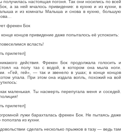
ы получилась настоящая погоня. Так они носились по всей
ок, а за ней мчалось привидение: в кухню и из кухни, в
Малыша и из комнаты Малыша и снова в кухню, большую
снова…
ует фрекен Бок
в конце концов привидение даже попыталось её успокоить:
 повеселимся всласть!
ть прилетел]
икакого действия. Фрекен Бок продолжала голосить и
стоял на полу таз с водой, в котором она мыла ноги.
м. «Гей, гей», — так и звенело в ушах; в конце концов
хотом упала. При этом она издала вопль, похожий на вой
утилось:
как маленькая. Ты насмерть перепугала меня и соседей.
 полиция!
ть прилетел]
 огромной лужи барахталась фрекен Бок. Не пытаясь даже
 поползла из кухни.
удовольствии сделать несколько прыжков в тазу — ведь там