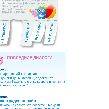
5
6
7
8
9
ПОСЛЕДНИЕ ДИАЛОГИ
ость
ширенный скрининг
 добрый день. Девочки, подскажите,
рали ли Вашему ребенку кровь с пяточки на
иренный скрининг?
риша
ское радио онлайн
ля кого не секрет, что современные дети
ь любят смотреть телевизор и играть за