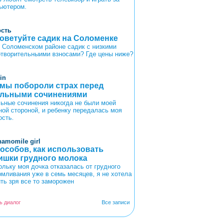
ьютером.
ость
оветуйте садик на Соломенке
в Соломенском районе садик с низкими
отворительныими взносами? Где цены ниже?
in
 мы побороли страх перед
льными сочинениями
ьные сочинения никогда не были моей
ной стороной, и ребенку передалась моя
ость.
hamomile girl
пособов, как использовать
ишки грудного молока
ольку моя дочка отказалась от грудного
рмливания уже в семь месяцев, я не хотела
ить зря все то заморожен
ь диалог
Все записи