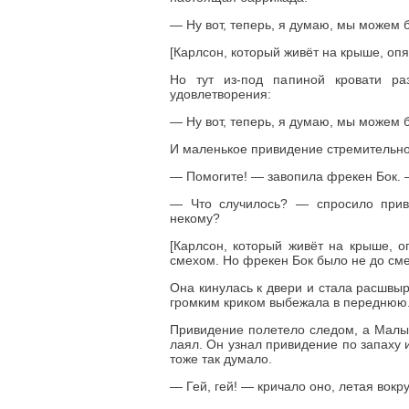
— Ну вот, теперь, я думаю, мы можем 
[Карлсон, который живёт на крыше, опя
Но тут из-под папиной кровати ра
удовлетворения:
— Ну вот, теперь, я думаю, мы можем 
И маленькое привидение стремительно,
— Помогите! — завопила фрекен Бок. 
— Что случилось? — спросило прив
некому?
[Карлсон, который живёт на крыше, о
смехом. Но фрекен Бок было не до сме
Она кинулась к двери и стала расшвыр
громким криком выбежала в переднюю
Привидение полетело следом, а Малы
лаял. Он узнал привидение по запаху 
тоже так думало.
— Гей, гей! — кричало оно, летая вокр