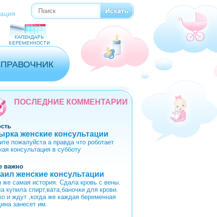
Поиск
Форма поиска
рация
СПРАВОЧНИК
ПОСЛЕДНИЕ КОММЕНТАРИИ
ость
ырка женские консультации
ите пожалуйста а правда что роботает
кая консультация в субботу
е важно
аил женские консультации
я же самая история. Сдала кровь с вены.
а купила спирт,вата,баночки для крови.
ко и ждут ,когда же каждая беременная
ина занесет им.