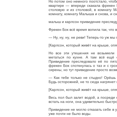
Но потом оно немного поотстало, чтоб
квартире — впереди скакала фрекен Б
столовую и из столовой, в комнату 
комнату, комнату Малыша и снова, и 
малыш и карлсон привидение преслед
Фрекен Бок всё время вопила так, что 
— Ну, ну, ну, не реви! Теперь-то уж мы
[Карлсон, который живёт на крыше, опя
Но все эти утешения не возымели н
метаться по кухне. А там всё ещё 
Привидение преследовало её по пята
фрекен Бок споткнулась о таз и с гро
сирены, но тут привидение просто возм
— Как тебе только не стыдно! Орёшь 
Будь осторожней, не то сюда нагрянет
[Карлсон, который живёт на крыше, опя
Весь пол был залит водой, а посреди
встать на ноги, она удивительно быстро
Привидение не могло отказать себе в 
уже почти не было воды.