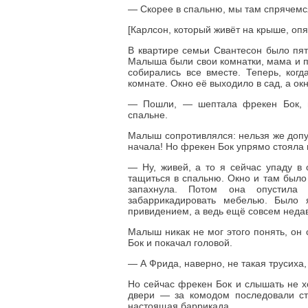
— Скорее в спальню, мы там спрячемс
[Карлсон, который живёт на крыше, опя
В квартире семьи Свантесон было пять
Малыша были свои комнатки, мама и па
собирались все вместе. Теперь, ког
комнате. Окно её выходило в сад, а о
— Пошли, — шептала фрекен Бок, в
спальне.
Малыш сопротивлялся: нельзя же допус
начала! Но фрекен Бок упрямо стояла 
— Ну, живей, а то я сейчас упаду в
тащиться в спальню. Окно и там было 
запахнула. Потом она опустила 
забаррикадировать мебелью. Было 
привидением, а ведь ещё совсем недав
Малыш никак не мог этого понять, он 
Бок и покачал головой.
— А Фрида, наверно, не такая трусиха,
Но сейчас фрекен Бок и слышать не х
двери — за комодом последовали сто
настоящая баррикада.