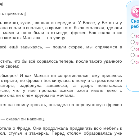
я!
ть прилетел]
Ско
 комнат, кухня, ванная и передняя. У Боссе, у Бетан и у
реб
па спали в спальне, а кроме того, была столовая, где они
да мама и папа были в отъезде, фрекен Бок спала в их
в
кно комнаты Малыша — на улицу.
Вар
д
сё ещё задыхаясь, — пошли скорее, мы спрячемся в
о
о
тить, что бы всё сорвалось теперь, после такого удачного
с
на своём:
 обморок! И как Малыш ни сопротивлялся, ему пришлось
открыто, но фрекен Бок кинулась к нему и с грохотом его
шторы, задёрнула занавески, а дверь попыталась
ясно, что у неё пропала всякая охота иметь дело с
но она ни о чём другом не мечтала.
сел на папину кровать, поглядел на перепуганную фрекен
 — сказал он наконец.
отела о Фриде. Она продолжала придвигать всю мебель к
л, стулья и этажерка. Перед столом образовалась уже