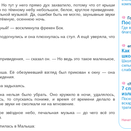
комп
Но тут у него прямо дух захватило, потому что от крыши
 по тёмному небу небольшое, белое, круглое привидение.
льной музыкой. Да, ошибки быть не могло, заунывные звуки
Г
тёмную, осеннюю ночь.
Пос
ный! — воскликнула фрекен Бок.
Где 
благ
подогнулись и она плюхнулась на стул. А ещё уверяла, что
er
Как
шко
 привидения, — сказал он. — Но ведь это такое маленькое,
Школ
силь
слаб
ша. Её обезумевший взгляд был прикован к окну — она
идения.
c
а задыхаясь.
7 с
изл
на нельзя было убрать. Оно кружило в ночи, удалялось,
Поск
сь, то спускаясь пониже, и время от времени делало в
вска
ые звуки не смолкали ни на мгновение.
трат
е звёздное небо, печальная музыка — до чего всё это
.
Начат
епилась в Малыша: