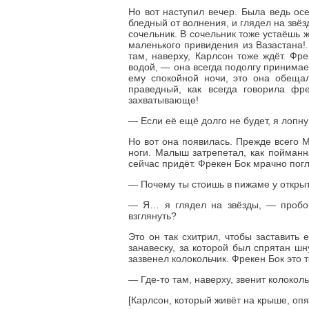
Но вот наступил вечер. Была ведь ос
бледный от волнения, и глядел на звё
сочельник. В сочельник тоже устаёшь 
маленького привидения из Вазастана!.
там, наверху, Карлсон тоже ждёт. Фре
водой, — она всегда подолгу принима
ему спокойной ночи, это она обещал
праведный, как всегда говорила ф
захватывающе!
— Если её ещё долго не будет, я лоп
Но вот она появилась. Прежде всего 
ноги. Малыш затрепетал, как пойманна
сейчас придёт. Фрекен Бок мрачно погл
— Почему ты стоишь в пижаме у откры
— Я… я глядел на звёзды, — пробо
взглянуть?
Это он так схитрил, чтобы заставить 
занавеску, за которой был спрятан шн
зазвенел колокольчик. Фрекен Бок это 
— Где-то там, наверху, звенит колоколь
[Карлсон, который живёт на крыше, опя