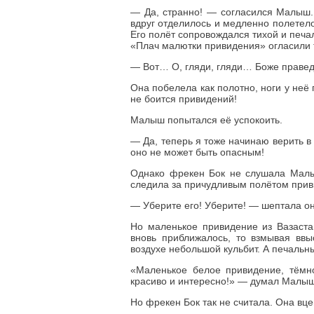
— Да, странно! — согласился Малыш. 
вдруг отделилось и медленно полетело
Его полёт сопровождался тихой и печа
«Плач малютки привидения» огласили 
— Вот… О, гляди, гляди… Боже правед
Она побелела как полотно, ноги у неё 
не боится привидений!
Малыш попытался её успокоить.
— Да, теперь я тоже начинаю верить в
оно не может быть опасным!
Однако фрекен Бок не слушала Малы
следила за причудливым полётом прив
— Уберите его! Уберите! — шептала он
Но маленькое привидение из Вазаста
вновь приближалось, то взмывая ввы
воздухе небольшой кульбит. А печальн
«Маленькое белое привидение, тёмно
красиво и интересно!» — думал Малыш
Но фрекен Бок так не считала. Она вц