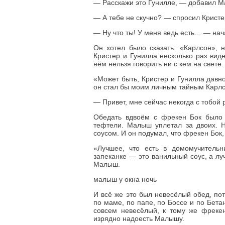
— Расскажи это Гунилле, — добавил 
— А тебе не скучно? — спросил Кристер
— Ну что ты! У меня ведь есть… — нач
Он хотел было сказать: «Карлсон», 
Кристер и Гунилла несколько раз виде
нём нельзя говорить ни с кем на свете.
«Может быть, Кристер и Гунилла давн
он стал бы моим личным тайным Карл
— Привет, мне сейчас некогда с тобой 
Обедать вдвоём с фрекен Бок было с
тефтели. Малыш уплетал за двоих. Н
соусом. И он подумал, что фрекен Бок, 
«Лучшее, что есть в домомучительн
запеканке — это ванильный соус, а лу
Малыш.
малыш у окна ночь
И всё же это был невесёлый обед, пот
по маме, по папе, по Боссе и по Бета
совсем невесёлый, к тому же фрекен
изрядно надоесть Малышу.