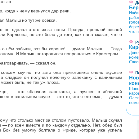
Малыш.
Д
Бер
, когда к нему вернулся дар речи.
Набл
работ
ал Малыш но тут же осёкся.
голо
бере
но не сделал этого из-за папы. Правда, прошлой весной
что 
ли Карлсона, но это было до того, как папа сказал, что о
Р
Кир
о о нём забыли, вот бы хорошо! — думал Малыш. — Тогда
Дево
соном». И Малыш поторопился попрощаться с Кристером.
номе
Спас
разговаривать, — сказал он.
овсем скучно, но зато она приготовила очень вкусные
П
а сладкое он получил яблочную запеканку с ванильным
Нов
может быть, не так уж плоха.
кон
Шано
ице, — это яблочная запеканка, а лучшее в яблочной
наро
чшее в ванильном соусе — это то, что я его ем», — думал
Олек
немо
ому что столько мест за столом пустовало. Малыш скучал
<
>
н — по всем вместе и по каждому отдельно. Нет, обед был
 Бок без умолку болтала о Фриде, которая уже успела