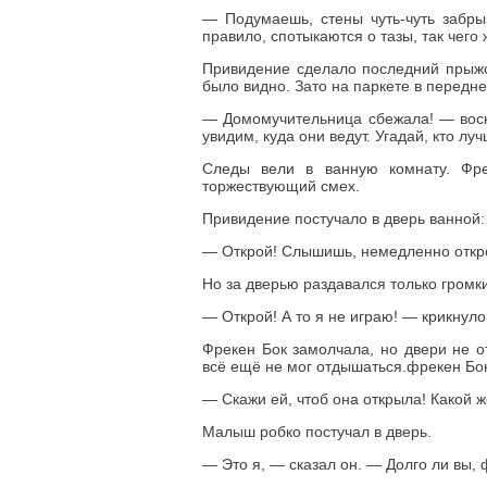
— Подумаешь, стены чуть-чуть забры
правило, спотыкаются о тазы, так чего 
Привидение сделало последний прыжок
было видно. Зато на паркете в передне
— Домомучительница сбежала! — воск
увидим, куда они ведут. Угадай, кто лу
Следы вели в ванную комнату. Фре
торжествующий смех.
Привидение постучало в дверь ванной:
— Открой! Слышишь, немедленно откр
Но за дверью раздавался только громк
— Открой! А то я не играю! — крикнул
Фрекен Бок замолчала, но двери не о
всё ещё не мог отдышаться.фрекен Бок
— Скажи ей, чтоб она открыла! Какой же
Малыш робко постучал в дверь.
— Это я, — сказал он. — Долго ли вы,