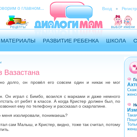
оворим о главном...
Вход
Регист
МАТЕРИАЛЫ
РАЗВИТИЕ РЕБЕНКА
ШКОЛА
ы
з Вазастана
Г
но долго, он провёл его совсем один и никак не мог
Ахт
Скаж
женс
н. Он играл с Бимбо, возился с марками и даже немного
стать от ребят в классе. А когда Кристер должен был, по
Н
позвонил ему по телефону и рассказал о скарлатине.
Изм
то меня изолировали, понимаешь?
Така
Пошл
тал сам Малыш, и Кристер, видно, тоже так считал, потому
Толь
женщ
тить.