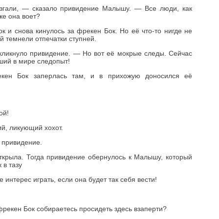
згали, — сказало привидение Малышу. — Все люди, как
же она воет?
 и снова кинулось за фрекен Бок. Но её что-то нигде не
й темнели отпечатки ступней.
ликнуло привидение. — Но вот её мокрые следы. Сейчас
чший в мире следопыт!
кен Бок заперлась там, и в прихожую доносился её
ой!
ий, ликующий хохот.
о привидение.
ткрыла. Тогда привидение обернулось к Малышу, который
 в тазу
 интерес играть, если она будет так себя вести!
 фрекен Бок собираетесь просидеть здесь взаперти?