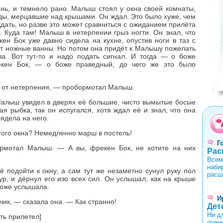
ень, и темнело рано. Малыш стоял у окна своей комнаты,
зды, мерцавшие над крышами. Он ждал. Это было хуже, чем
ждать, но разве это может сравниться с ожиданием прилёта
. Куда там! Малыш в нетерпении грыз ногти. Он знал, что
кен Бок уже давно сидела на кухне, опустив ноги в таз с
ет ножные ванны. Но потом она придёт к Малышу пожелать
а. Вот тут-то и надо подать сигнал. И тогда — о боже
рекен Бок, — о боже праведный, до чего же это было
ну от нетерпения, — пробормотал Малыш.
Малыш увидел в дверях её большие, чисто вымытые босые
0
1
2
3
4
я рыбка, так он испугался, хотя ждал её и знал, что она
ядела на него.
того окна? Немедленно марш в постель!
Г
рмотал Малыш. — А вы, фрекен Бок, не хотите на них
Рас
Всем
наби
её подойти к окну, а сам тут же незаметно сунул руку пол
расш
ур, и дёрнул его изо всех сил. Он услышал, как на крыше
тоже услышала.
И
чик, — сказала она. — Как странно!
Дет
Ни д
ть прилетел]
очен