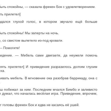
быть спокойны, — сказала фрекен Бок с удовлетворением.
ть прилетел]
здался глухой голос, в котором звучало ещё больше
быть спокойны! Мы заперты на ночь.
 со свистом вылетело из-под кровати.
— Помогите!
идение. — Мебель сами двигаете, да неужели помочь
пять прилетел] И привидение разразилось долгим глухим
ха.
ивать мебель. В мгновение ока разобрав баррикаду, она с
.
ш побежал за ним. Последним мчался Бимбо и заливисто
и думал, что началась весёлая игра. Привидение, впрочем,
уг головы фрекен Бок и едва не касаясь её ушей.