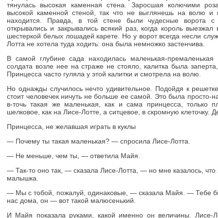
тянулась высокая каменная стена. Заросшая колючими роз
высокой каменной стеной, так что не выглянешь на волю и 
находится. Правда, в той стене были чудесные ворота с
открывались и закрывались всякий раз, когда король выезжал
шестеркой белых лошадей карете. Но у ворот всегда несли служ
Лотта не хотела туда ходить: она была немножко застенчива.
В самой глубине сада находилась маленькая-премаленькая 
солдата возле нее на страже не стояло, калитка была заперта
Принцесса часто гуляла у этой калитки и смотрела на волю.
Но однажды случилось нечто удивительное. Подойдя к решетке
стоит человечек ничуть не больше ее самой. Это была просто-н
в-точь такая же маленькая, как и сама принцесса, только 
шелковое, как на Лисе-Лотте, а ситцевое, в скромную клеточку. 
Принцесса, не желавшая играть в куклы
— Почему ты такая маленькая? — спросила Лисе-Лотта.
— Не меньше, чем ты, — ответила Майя.
— Так-то оно так, — сказала Лисе-Лотта, — но мне казалось, что
малышка.
— Мы с тобой, пожалуй, одинаковые, — сказала Майя. — Тебе б
нас дома, он — вот такой малюсенький.
И Майя показала руками, какой именно он величины. Лисе-Л