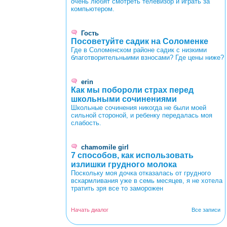
очень любят смотреть телевизор и играть за
компьютером.
Гость
Посоветуйте садик на Соломенке
Где в Соломенском районе садик с низкими
благотворительныими взносами? Где цены ниже?
erin
Как мы побороли страх перед
школьными сочинениями
Школьные сочинения никогда не были моей
сильной стороной, и ребенку передалась моя
слабость.
chamomile girl
7 способов, как использовать
излишки грудного молока
Поскольку моя дочка отказалась от грудного
вскармливания уже в семь месяцев, я не хотела
тратить зря все то заморожен
Начать диалог
Все записи