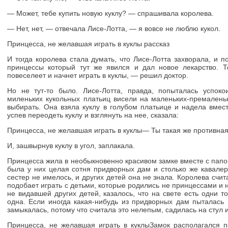
— Может, тебе купить новую куклу? — спрашивала королева.
— Нет, нет, — отвечала Лисе-Лотта, — я вовсе не люблю кукол.
Принцесса, не желавшая играть в куклы рассказ
И тогда королева стала думать, что Лисе-Лотта захворала, и 
принцессы который тут же явился и дал новое лекарство. Т
повеселеет и начнет играть в куклы, — решил доктор.
Но не тут-то было. Лисе-Лотта, правда, попыталась успоко
миленьких кукольных платьиц висели на маленьких-премаленьк
выбирать. Она взяла куклу в голубом платьице и надела вмест
успев переодеть куклу и взглянуть на нее, сказала:
Принцесса, не желавшая играть в куклы— Ты такая же противная,
И, зашвырнув куклу в угол, заплакала.
Принцесса жила в необыкновенно красивом замке вместе с пап
была у них целая сотня придворных дам и столько же кавалер
сестер не имелось, и других детей она не знала. Королева счи
подобает играть с детьми, которые родились не принцессами и 
не видавшей других детей, казалось, что на свете есть одни т
одна. Если иногда какая-нибудь из придворных дам пыталась 
замыкалась, потому что считала это нелепым, садилась на стул 
Принцесса, не желавшая играть в куклыЗамок располагался п