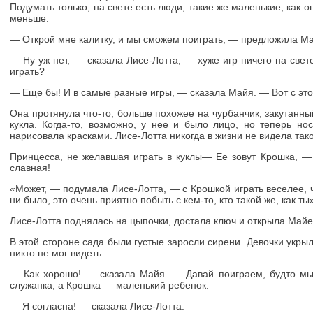
Подумать только, на свете есть люди, такие же маленькие, как о
меньше.
— Открой мне калитку, и мы сможем поиграть, — предложила Ма
— Ну уж нет, — сказала Лисе-Лотта, — хуже игр ничего на свет
играть?
— Еще бы! И в самые разные игры, — сказала Майя. — Вот с это
Она протянула что-то, больше похожее на чурбанчик, закутанны
кукла. Когда-то, возможно, у нее и было лицо, но теперь но
нарисовала красками. Лисе-Лотта никогда в жизни не видела тако
Принцесса, не желавшая играть в куклы— Ее зовут Крошка, 
славная!
«Может, — подумала Лисе-Лотта, — с Крошкой играть веселее, ч
ни было, это очень приятно побыть с кем-то, кто такой же, как ты
Лисе-Лотта поднялась на цыпочки, достала ключ и открыла Майе 
В этой стороне сада были густые заросли сирени. Девочки укрыли
никто не мог видеть.
— Как хорошо! — сказала Майя. — Давай поиграем, будто мы
служанка, а Крошка — маленький ребенок.
— Я согласна! — сказала Лисе-Лотта.