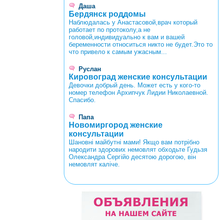
Даша
Бердянск роддомы
Наблюдалась у Анастасовой,врач который
работает по протоколу,а не
головой,индивидуально к вам и вашей
беременности относиться никто не будет.Это то
что привело к самым ужасным...
Руслан
Кировоград женские консультации
Девочки добрый день. Может есть у кого-то
номер телефон Архипчук Лидии Николаевной.
Спасибо.
Папа
Новомиргород женские
консультации
Шановні майбутні мами! Якщо вам потрібно
народити здорових немовлят обходьте Гудьзя
Олександра Сергійо десятою дорогою, він
немовлят каліче.
<
>