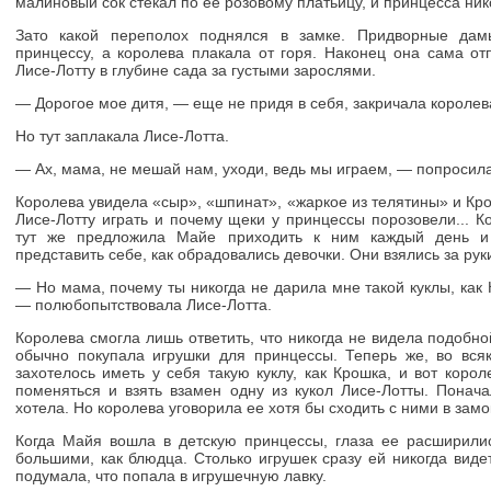
малиновый сок стекал по ее розовому платьицу, и принцесса ник
Зато какой переполох поднялся в замке. Придворные дам
принцессу, а королева плакала от горя. Наконец она сама от
Лисе-Лотту в глубине сада за густыми зарослями.
— Дорогое мое дитя, — еще не придя в себя, закричала королева
Но тут заплакала Лисе-Лотта.
— Ах, мама, не мешай нам, уходи, ведь мы играем, — попросила
Королева увидела «сыр», «шпинат», «жаркое из телятины» и Крош
Лисе-Лотту играть и почему щеки у принцессы порозовели... 
тут же предложила Майе приходить к ним каждый день и 
представить себе, как обрадовались девочки. Они взялись за рук
— Но мама, почему ты никогда не дарила мне такой куклы, как 
— полюбопытствовала Лисе-Лотта.
Королева смогла лишь ответить, что никогда не видела подобной
обычно покупала игрушки для принцессы. Теперь же, во вся
захотелось иметь у себя такую куклу, как Крошка, и вот коро
поменяться и взять взамен одну из кукол Лисе-Лотты. Пона
хотела. Но королева уговорила ее хотя бы сходить с ними в замо
Когда Майя вошла в детскую принцессы, глаза ее расширили
большими, как блюдца. Столько игрушек сразу ей никогда виде
подумала, что попала в игрушечную лавку.