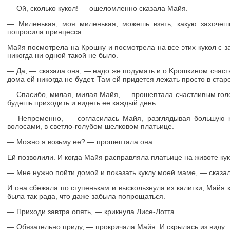
— Ой, сколько кукол! — ошеломленно сказала Майя.
— Миленькая, моя миленькая, можешь взять, какую захочеш
попросила принцесса.
Майя посмотрела на Крошку и посмотрела на все этих кукол с
никогда ни одной такой не было.
— Да, — сказала она, — надо же подумать и о Kpoшкином счастье
дома ей никогда не будет. Там ей придется лежать просто в стар
— Спасибо, милая, милая Майя, — прошептала счастливым голо
будешь приходить и видеть ее каждый день.
— Непременно, — согласилась Майя, разглядывая большую 
волосами, в светло-голубом шелковом платьице.
— Можно я возьму ее? — прошептала она.
Ей позволили. И когда Майя расправляла платьице на животе ку
— Мне нужно пойти домой и показать куклу моей маме, — сказа
И она сбежала по ступенькам и выскользнула из калитки; Майя 
была так рада, что даже забыла попрощаться.
— Приходи завтра опять, — крикнула Лисе-Лотта.
— Обязательно приду, — прокричала Майя. И скрылась из виду.