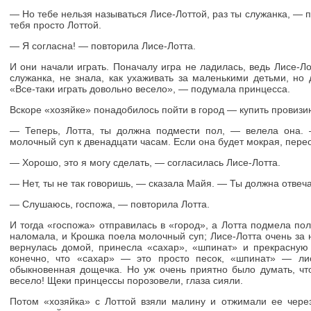
— Но тебе нельзя называться Лисе-Лоттой, раз ты служанка, — 
тебя просто Лоттой.
— Я согласна! — повторила Лисе-Лотта.
И они начали играть. Поначалу игра не ладилась, ведь Лисе-Ло
служанка, не знала, как ухаживать за маленькими детьми, но
«Все-таки играть довольно весело», — подумала принцесса.
Вскоре «хозяйке» понадобилось пойти в город — купить провизи
— Теперь, Лотта, ты должна подмести пол, — велела она.
молочный суп к двенадцати часам. Если она будет мокрая, пере
— Хорошо, это я могу сделать, — согласилась Лисе-Лотта.
— Нет, ты не так говоришь, — сказала Майя. — Ты должна отвеч
— Слушаюсь, госпожа, — повторила Лотта.
И тогда «госпожа» отправилась в «город», а Лотта подмела пол
наломала, и Крошка поела молочный суп; Лисе-Лотта очень за 
вернулась домой, принесла «сахар», «шпинат» и прекрасную 
конечно, что «сахар» — это просто песок, «шпинат» — ли
обыкновенная дощечка. Но уж очень приятно было думать, чт
весело! Щеки принцессы порозовели, глаза сияли.
Потом «хозяйка» с Лоттой взяли малину и отжимали ее чере