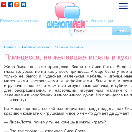
Вход
Регистрация
Поговорим о главном...
Поиск
Форма поиска
Главная
›
Развитие ребёнка
›
Сказки и рассказы
Принцесса, не желавшая играть в кук
Жила-была на свете принцесса. Звали ее Лисе-Лотта. Волосы
глаза голубые, почти как у всех принцесс. А еще была у нее 
только не было: и чудесная маленькая мебель, и игрушечны
маленькими кастрюльками и кофейниками. Были там и всяк
игрушечные кошки, и косматые игрушечные собачки, и кубики, 
для раскрашивания, и настоящий игрушечный магазин с 
леденцами в коробочках и много-много кукол. Но принцесса не 
— и все тут.
Ее мама-королева всякий раз огорчалась, когда видела, как Ли
красивой комнате с игрушками и все о чем-то думает да думает.
— Лисе-Лотта, почему ты не хочешь в куклы играть?
— Это так скучно, — отвечала Лисе-Лотта.