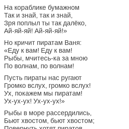
На кораблике бумажном
Так и знай, так и знай,
Зря поплыл ты так далёко,
Ай-яй-яй! Ай-яй-яй!»
Но кричит пиратам Ваня:
«Еду к вам! Еду к вам!
Рыбы, мчитесь-ка за мною
По волнам, по волнам!
Пусть пираты нас ругают
Громко вслух, громко вслух!
Ух, покажем мы пиратам!
Ух-ух-ух! Ух-ух-ух!»
Рыбы в море рассердились,
Бьют хвостом, бьют хвостом;
Повернуть хотят пиратов