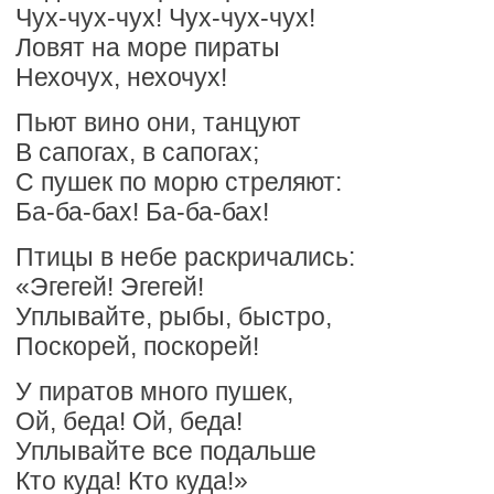
Чух-чух-чух! Чух-чух-чух!
Ловят на море пираты
Нехочух, нехочух!
Пьют вино они, танцуют
В сапогах, в сапогах;
С пушек по морю стреляют:
Ба-ба-бах! Ба-ба-бах!
Птицы в небе раскричались:
«Эгегей! Эгегей!
Уплывайте, рыбы, быстро,
Поскорей, поскорей!
У пиратов много пушек,
Ой, беда! Ой, беда!
Уплывайте все подальше
Кто куда! Кто куда!»