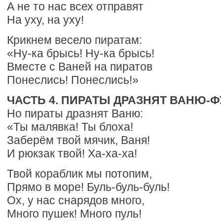
А не то нас всех отправят
На уху, на уху!
Крикнем весело пиратам:
«Ну-ка брысь! Ну-ка брысь!
Вместе с Ваней на пиратов
Понеслись! Понеслись!»
ЧАСТЬ 4. ПИРАТЫ ДРАЗНЯТ ВАНЮ-Ф
Но пираты дразнят Ваню:
«Ты малявка! Ты блоха!
Заберём твой мячик, Ваня!
И рюкзак твой! Ха-ха-ха!
Твой кораблик мы потопим,
Прямо в море! Буль-буль-буль!
Ох, у нас снарядов много,
Много пушек! Много пуль!