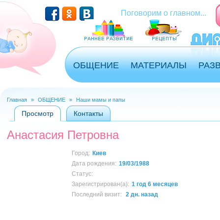
Перейти к основному содержанию
Поговорим о главном...
ОБЩЕНИЕ
МАТЕРИАЛЫ
РАЗ
Главная
»
ОБЩЕНИЕ
»
Наши мамы и папы
Вы здесь
Просмотр
(активная вкладка)
Контакты
Главные вкладки
Анастасия Петровна
Город:
Киев
Дата рождения:
19/03/1988
Статус:
Зарегистрирован(а):
1 год 6 месяцев
Последний визит:
2 дн. назад