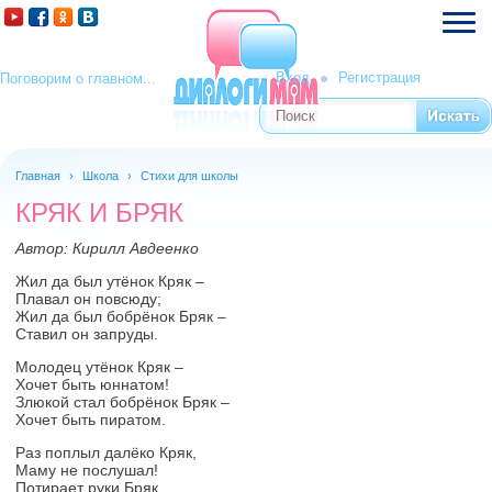
Вход
Регистрация
Поговорим о главном...
Поиск
Форма поиска
Главная
›
Школа
›
Стихи для школы
КРЯК И БРЯК
Автор:
Кирилл Авдеенко
Жил да был утёнок Кряк –
Плавал он повсюду;
Жил да был бобрёнок Бряк –
Ставил он запруды.
Молодец утёнок Кряк –
Хочет быть юннатом!
Злюкой стал бобрёнок Бряк –
Хочет быть пиратом.
Раз поплыл далёко Кряк,
Маму не послушал!
Потирает руки Бряк,