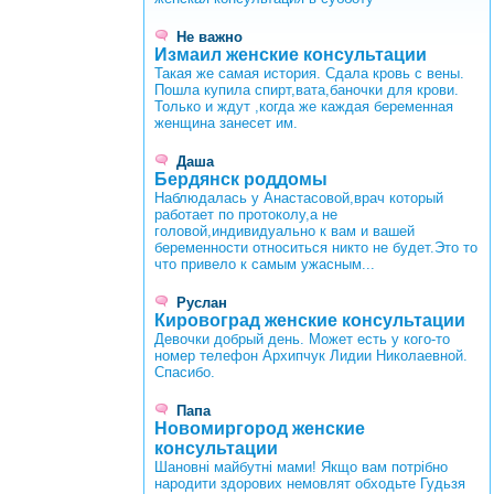
Не важно
Измаил женские консультации
Такая же самая история. Сдала кровь с вены.
Пошла купила спирт,вата,баночки для крови.
Только и ждут ,когда же каждая беременная
женщина занесет им.
Даша
Бердянск роддомы
Наблюдалась у Анастасовой,врач который
работает по протоколу,а не
головой,индивидуально к вам и вашей
беременности относиться никто не будет.Это то
что привело к самым ужасным...
Руслан
Кировоград женские консультации
Девочки добрый день. Может есть у кого-то
номер телефон Архипчук Лидии Николаевной.
Спасибо.
Папа
Новомиргород женские
консультации
Шановні майбутні мами! Якщо вам потрібно
народити здорових немовлят обходьте Гудьзя