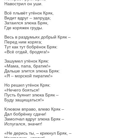
Навострил он уши.
Всё плывёт утёнок Кряк,
Видит вдруг – запруда;
Затаился злюка Бряк,
Где коряжек груды.
Весь в раздумьях добрый Кряк –
Перед ним коряга;
Тут как тут бобрёнок Бряк:
«Всё отдай, бродяга!»
Зашумел утёнок Кряк:
«Мама, папа, братик!»
Дальше злится злюка Бряк:
«Я – морской пиратик!»
Но решил утёнок Кряк:
«Нечего бояться!
Пусть буянит злюка Бряк –
Буду защищаться!»
Клювом вправо, влево Кряк –
Дал бобрёнку сдачи!
Замолчал вдруг злюка Бряк –
Испугался, значит!
«Не дерись ты, – крикнул Бряк, –