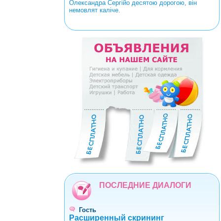
Олександра Сергійо десятою дорогою, він
немовлят каліче.
<
>
0
1
2
3
4
5
6
7
8
9
ПОСЛЕДНИЕ ДИАЛОГИ
Гость
Расширенный скрининг