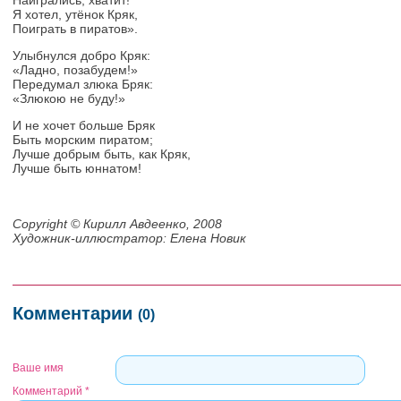
Наигрались, хватит!
Я хотел, утёнок Кряк,
Поиграть в пиратов».
Улыбнулся добро Кряк:
«Ладно, позабудем!»
Передумал злюка Бряк:
«Злюкою не буду!»
И не хочет больше Бряк
Быть морским пиратом;
Лучше добрым быть, как Кряк,
Лучше быть юннатом!
Copyright © Кирилл Авдеенко, 2008
Художник-иллюстратор: Елена Новик
Комментарии
(0)
Ваше имя
Комментарий
*