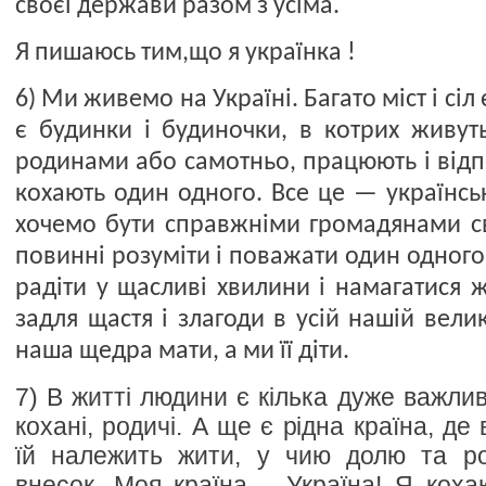
своєї держави разом з усіма.
Я пишаюсь тим,що я українка !
6) Ми живемо на Україні. Багато міст і сіл 
є будинки і будиночки, в котрих живут
родинами або самотньо, працюють і відпо
кохають один одного. Все це — українсь
хочемо бути справжніми громадянами св
повинні розуміти і поважати один одного,
радіти у щасливі хвилини і намагатися
задля щастя і злагоди в усій нашій вели
наша щедра мати, а ми її діти.
7) В житті людини є кілька дуже важлив
кохані, родичі. А ще є рідна країна, де
їй належить жити, у чию долю та ро
внесок. Моя країна – Україна! Я кох