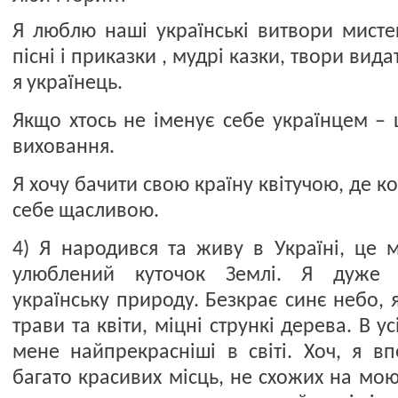
Я люблю наші українські витвори мистец
пісні і приказки , мудрі казки, твори вид
я українець.
Якщо хтось не іменує себе українцем – ц
виховання.
Я хочу бачити свою країну квітучою, де 
себе щасливою.
4) Я народився та живу в Україні, це 
улюблений куточок Землі. Я дуже
українську природу. Безкрає синє небо, я
трави та квіти, міцні стрункі дерева. В у
мене найпрекрасніші в світі. Хоч, я в
багато красивих місць, не схожих на мою к