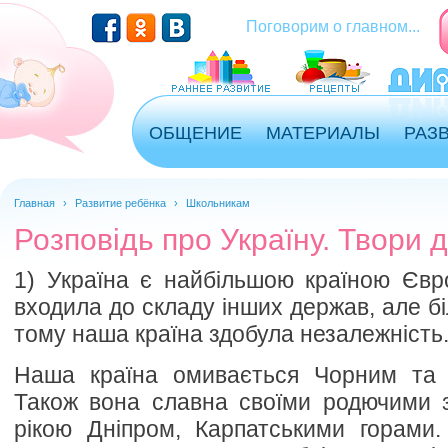
Перейти к основному содержанию
Поговорим о главном...
ОБЩЕНИЕ
МАТЕРИАЛЫ
РАЗ
Главная
›
Развитие ребёнка
›
Школьникам
Розповідь про Україну. Твори 
1) Україна є найбільшою країною Євр
входила до складу інших держав, але б
тому наша країна здобула незалежність
Наша країна омивається Чорним та 
Також вона славна своїми родючими 
рікою Дніпром, Карпатськими горами.