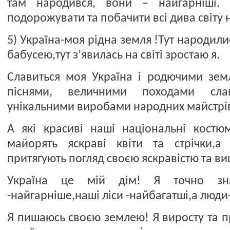
там народився, вони – найгарніші.
подорожувати та побачити всі дива світу н
5) Україна-моя рідна земля !Тут народилис
бабусею,тут з’явилась на світі зростаю я.
Славиться моя Україна і родючими зем
піснями, величними походами сла
унікальними виробами народних майстрі
А які красиві наші національні костюм
майорять яскраві квіти та стрічки,а
притягують погляд своєю яскравістю та ви
Україна це мій дім! Я точно з
-найгарніше,наші ліси -найбагатші,а люди
Я пишаюсь своєю землею! Я виросту та 