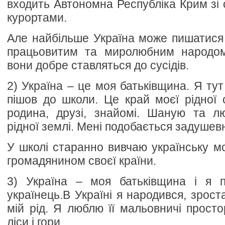
входить Автономна Республіка Крим зі
курортами.
Але найбільше Україна може пишатися
працьовитим та миролюбним народом. 
вони добре ставляться до сусідів.
2) Україна – це моя батьківщина. Я тут
пішов до школи. Це край моєї рідної 
родина, друзі, знайомі. Шаную та лю
рідної землі. Мені подобається задушевн
У школі старанно вивчаю українську мо
громадянином своєї країни.
3) Україна – моя батьківщина і я
українець.В Україні я народився, зрост
мій рід. Я люблю її мальовничі простор
ліси і гори…