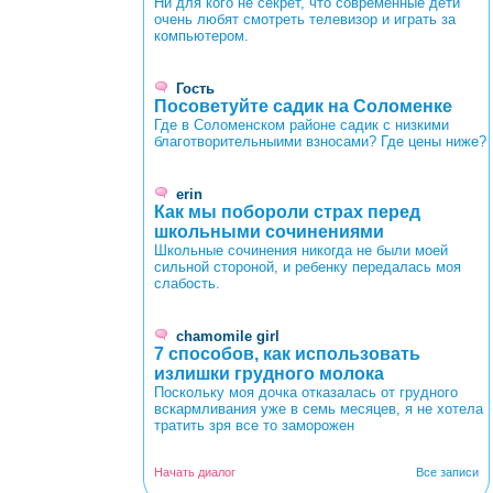
Ни для кого не секрет, что современные дети
очень любят смотреть телевизор и играть за
компьютером.
Гость
Посоветуйте садик на Соломенке
Где в Соломенском районе садик с низкими
благотворительныими взносами? Где цены ниже?
erin
Как мы побороли страх перед
школьными сочинениями
Школьные сочинения никогда не были моей
сильной стороной, и ребенку передалась моя
слабость.
chamomile girl
7 способов, как использовать
излишки грудного молока
Поскольку моя дочка отказалась от грудного
вскармливания уже в семь месяцев, я не хотела
тратить зря все то заморожен
Начать диалог
Все записи