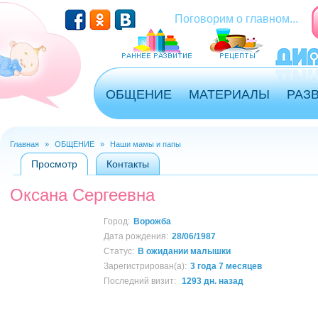
Перейти к основному содержанию
Поговорим о главном...
ОБЩЕНИЕ
МАТЕРИАЛЫ
РАЗ
Главная
»
ОБЩЕНИЕ
»
Наши мамы и папы
Вы здесь
Просмотр
(активная вкладка)
Контакты
Главные вкладки
Оксана Сергеевна
Город:
Ворожба
Дата рождения:
28/06/1987
Статус:
В ожидании малышки
Зарегистрирован(а):
3 года 7 месяцев
Последний визит:
1293 дн. назад