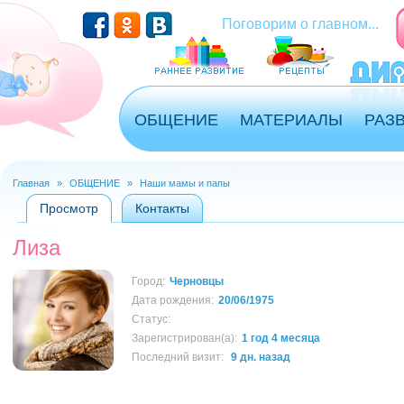
Перейти к основному содержанию
Поговорим о главном...
ОБЩЕНИЕ
МАТЕРИАЛЫ
РАЗ
Главная
»
ОБЩЕНИЕ
»
Наши мамы и папы
Вы здесь
Просмотр
(активная вкладка)
Контакты
Главные вкладки
Лиза
Город:
Черновцы
Дата рождения:
20/06/1975
Статус:
Зарегистрирован(а):
1 год 4 месяца
Последний визит:
9 дн. назад