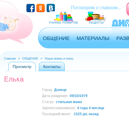
Перейти к основному содержанию
Поговорим о главном...
ОБЩЕНИЕ
МАТЕРИАЛЫ
РАЗ
Главная
»
ОБЩЕНИЕ
»
Наши мамы и папы
Вы здесь
Просмотр
(активная вкладка)
Контакты
Главные вкладки
Елька
Город:
Донецк
Дата рождения:
09/10/1979
Статус:
стильная мама
Зарегистрирован(а):
4 года 4 месяца
Последний визит:
1525 дн. назад